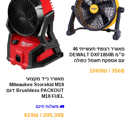
מאוורר רצפתי תעשייתי 46
ס״מ DEWALT DXF1850B
עם אספקת חשמל כפולה
356$ / 1069₪
מאוורר נייד מקצועי
Milwaukee Storekid M18
Brushless PACKOUT דגם
M18 FUEL
🚛 משלוח חינם
205.39$ / 619₪