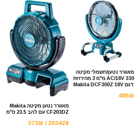
מאוורר נטען/חשמלי מקיטה
AC/18V 330 מ"מ 3 מהירויות
דגם Makita DCF300Z 18V
485₪
מאוורר נטען מקיטה Makita
CF203DZ עם להב 23.5 ס"מ
20342¥ / 373₪