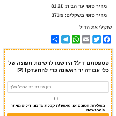
מחיר סופי עד הבית: 81.2£
מחיר סופי בשקלים: 371₪
שתף\י את הדיל
S
T
W
E
T
F
h
el
h
m
w
a
ar
e
at
ai
it
c
e
gr
s
l
te
e
פספסתם דיל? הירשמו לרשימת תפוצה של
כלי עבודה יד ראשונה כדי להתעדכן! ✉️
a
A
r
b
m
p
o
p
o
k
בשליחת הטופס אני מאשר/ת קבלת עדכוני דילים מאתר
Newtools