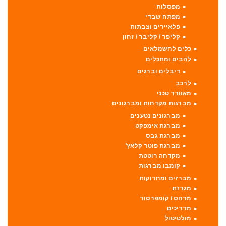
מפסלות
מפתח שבדי
פלאיירים וצבתות
קליפר / קליבר / זחון
כלים לחשמלאים
להבים ומתכלים
דיבלים וברגים
לרכב
מאוורר טכני
מברגות מקדחות ומברגונים
מברגונים נטענים
מברגת אימפקט
מברגת גבס
מברגת פוטר קלאץ'
מקדחה רוטטת
קומבו מברגות
מברזים ומחרוקות
מגרזת
מדחס / קומפרסור
מדריכים
מולטיטול