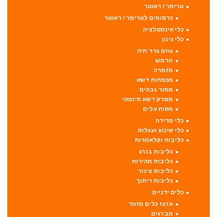
טרימר / ראוטר
כרסומים לטרימר / ראוטר
כלי אינסטלציה
כלי גינון
גוזם גדר חיה
חרמש
מזמרה
מכסחות דשא
מסור גבהים
מסרק דשא סינטטי
מפוח עלים
כלי מדידה
כלי שינוע ועגלות
כליבות וקלאמרות
כליבות בורג
כליבות מהירות
כליבות צינור
כליבות ריתוך
כלים ידניים
ארגז כלים מזווד
מברגים