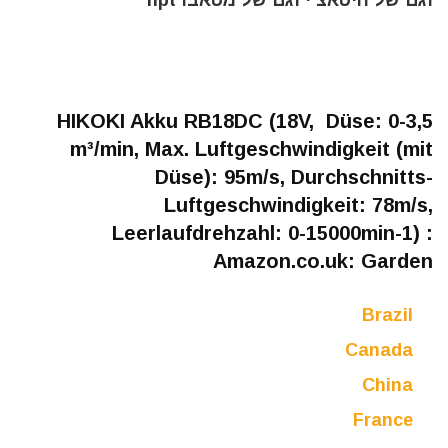
וגם של היטאצ'י וגם של מטאבו hpt
HIKOKI Akku RB18DC (18V, Düse: 0-3,5
m³/min, Max. Luftgeschwindigkeit (mit
Düse): 95m/s, Durchschnitts-
Luftgeschwindigkeit: 78m/s,
Leerlaufdrehzahl: 0-15000min-1) :
Amazon.co.uk: Garden
Brazil
Canada
China
France