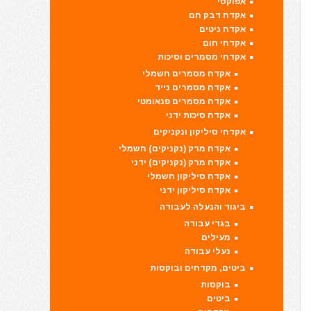
אפוקסי
אקדח דבק חם
אקדח ניטים
אקדחי חום
אקדחי מסמרים וסיכות
אקדח מסמרים חשמלי
אקדח מסמרים נייד
אקדח מסמרים פנאומטי
אקדח סיכות ידני
אקדחי סיליקון ונקניקים
אקדח מרק (נקניקים) חשמלי
אקדח מרק (נקניקים) ידני
אקדח סיליקון חשמלי
אקדח סיליקון ידני
ביגוד והנעלה לעבודה
בגדי עבודה
מעילים
נעלי עבודה
ביטים, מקדחים ובוקסות
בוקסות
ביטים