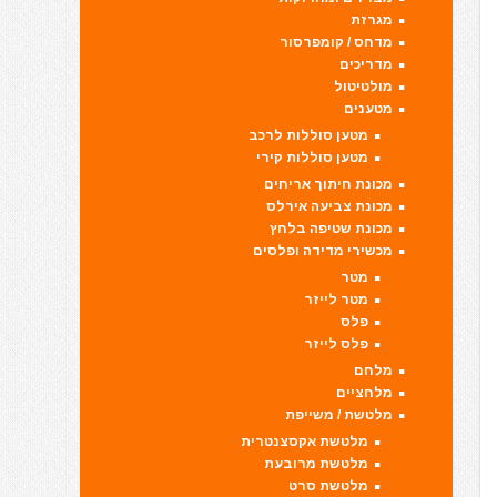
מגרזת
מדחס / קומפרסור
מדריכים
מולטיטול
מטענים
מטען סוללות לרכב
מטען סוללות קירי
מכונת חיתוך אריחים
מכונת צביעה אירלס
מכונת שטיפה בלחץ
מכשירי מדידה ופלסים
מטר
מטר לייזר
פלס
פלס לייזר
מלחם
מלחציים
מלטשת / משייפת
מלטשת אקסצנטרית
מלטשת מרובעת
מלטשת סרט