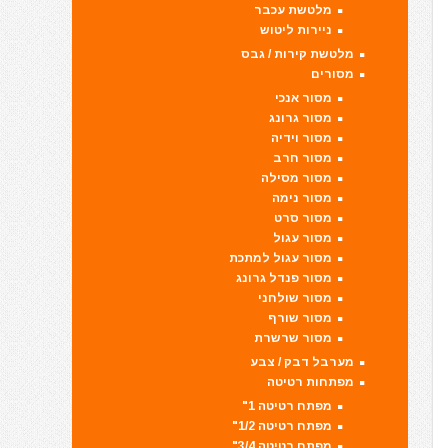
מלטשת עכבר
ניירות ליטוש
מלטשת קירות / גבס
מסורים
מסור אנכי
מסור גרונג
מסור וידיה
מסור חרב
מסור מסילה
מסור נימה
מסור סרט
מסור עגול
מסור עגול למתכת
מסור פנדל גרונג
מסור שולחני
מסור שורף
מסור שרשרת
מערבל דבק / צבע
מפתחות רטיטה
מפתח רטיטה 1"
מפתח רטיטה 1/2"
מפתח רטיטה 3/4"