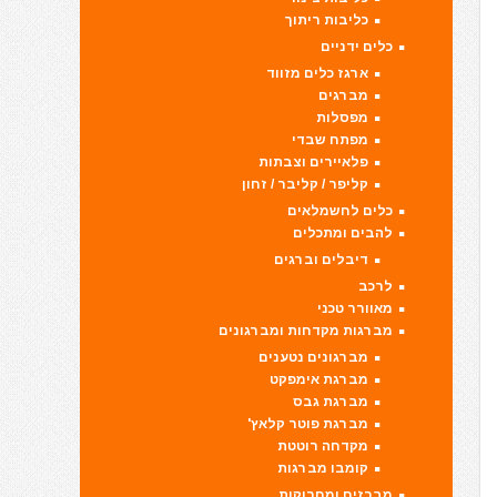
כליבות ריתוך
כלים ידניים
ארגז כלים מזווד
מברגים
מפסלות
מפתח שבדי
פלאיירים וצבתות
קליפר / קליבר / זחון
כלים לחשמלאים
להבים ומתכלים
דיבלים וברגים
לרכב
מאוורר טכני
מברגות מקדחות ומברגונים
מברגונים נטענים
מברגת אימפקט
מברגת גבס
מברגת פוטר קלאץ'
מקדחה רוטטת
קומבו מברגות
מברזים ומחרוקות