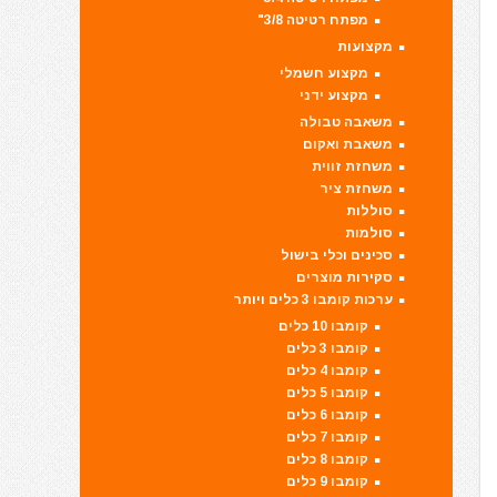
מפתח רטיטה 3/8"
מקצועות
מקצוע חשמלי
מקצוע ידני
משאבה טבולה
משאבת ואקום
משחזת זווית
משחזת ציר
סוללות
סולמות
סכינים וכלי בישול
סקירות מוצרים
ערכות קומבו 3 כלים ויותר
קומבו 10 כלים
קומבו 3 כלים
קומבו 4 כלים
קומבו 5 כלים
קומבו 6 כלים
קומבו 7 כלים
קומבו 8 כלים
קומבו 9 כלים