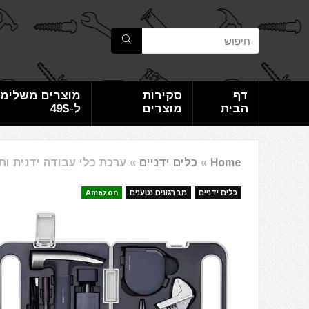
דף
סקירות
מוצרים משלימי
הבית
מוצרים
ל-49$
Home
»
כלים ידניים
»
ערכת כלי עבודה ידנית וחשמלית TO 18-Piece Tool Kit
כלים ידניים
מברגונים נטענים
Amazon