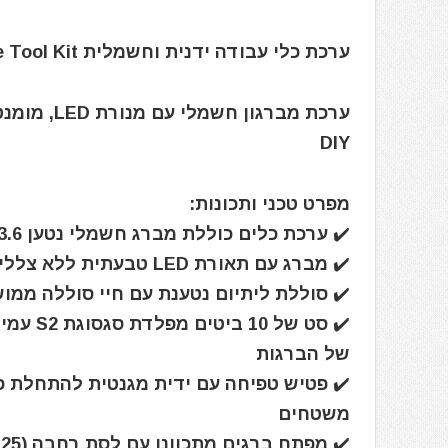
ערכת כלי עבודה ידנית וחשמלית HOTO 18-Piece Tool Kit
DIY
מפרט טכני ותכונות:
✔️ ערכת כלים כוללת מברג חשמלי נטען 3.6 וולט, עם שלוש רמות מומנט לבחירת עוצמת ההברגה
✔️ מברג עם תאורת LED טבעתית ללא צללים להארת אזור העבודה
✔️ סוללת ליתיום נטענת עם חיי סוללה ממ
✔️ סט ש
של הברגות
✔️ פטיש טפיחה עם ידית מגנטית להתחלת פס
משטחים
✔️ מפתח ברגים מתכוונן עם לסת רחבה (25 מ"מ) עם ידית אחיזה עוצמתית למגוון משימות הברגה