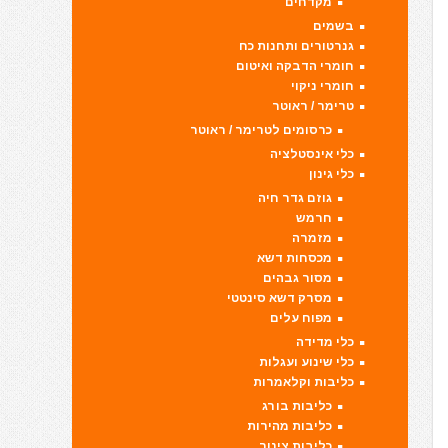
מקדחים
בשמים
גנרטורים ותחנות כח
חומרי הדבקה ואיטום
חומרי ניקוי
טרימר / ראוטר
כרסומים לטרימר / ראוטר
כלי אינסטלציה
כלי גינון
גוזם גדר חיה
חרמש
מזמרה
מכסחות דשא
מסור גבהים
מסרק דשא סינטטי
מפוח עלים
כלי מדידה
כלי שינוע ועגלות
כליבות וקלאמרות
כליבות בורג
כליבות מהירות
כליבות צינור