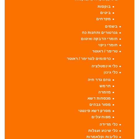
בוקסות
ביטים
מקדחים
בשמים
גנרטורים ותחנות כח
חומרי הדבקה ואיטום
חומרי ניקוי
טרימר / ראוטר
כרסומים לטרימר / ראוטר
כלי אינסטלציה
כלי גינון
גוזם גדר חיה
חרמש
מזמרה
מכסחות דשא
מסור גבהים
מסרק דשא סינטטי
מפוח עלים
כלי מדידה
כלי שינוע ועגלות
כליבות וקלאמרות