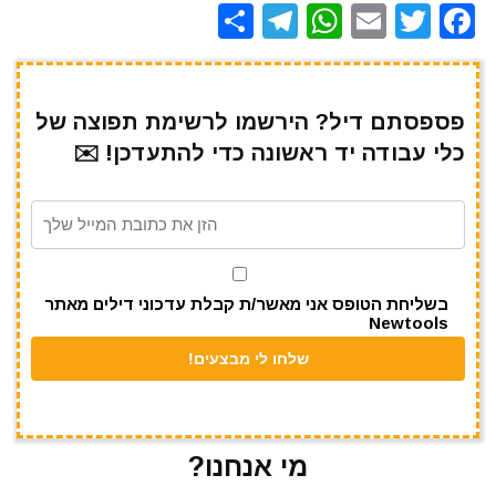
S
T
W
E
T
F
h
el
h
m
w
a
ar
e
at
ai
it
c
e
gr
s
l
te
e
פספסתם דיל? הירשמו לרשימת תפוצה של
כלי עבודה יד ראשונה כדי להתעדכן! ✉️
a
A
r
b
m
p
o
p
o
k
בשליחת הטופס אני מאשר/ת קבלת עדכוני דילים מאתר
Newtools
מי אנחנו?