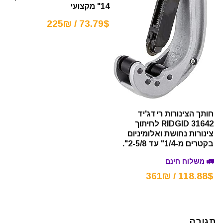
14" מקצועי
73.79$ / 225₪
חותך הצינורות רידג'יד
RIDGID 31642 לחיתוך
צינורות נחושת ואלומיניום
בקטרים מ-1/4" עד 2-5/8".
🚛 משלוח חינם
118.88$ / 361₪
תגובה