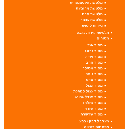
מלטשת אקסצנטרית
מלטשת מרובעת
מלטשת סרט
מלטשת עכבר
ניירות ליטוש
מלטשת קירות / גבס
מסורים
מסור אנכי
מסור גרונג
מסור וידיה
מסור חרב
מסור מסילה
מסור נימה
מסור סרט
מסור עגול
מסור עגול למתכת
מסור פנדל גרונג
מסור שולחני
מסור שורף
מסור שרשרת
מערבל דבק / צבע
מפתחות רטיטה