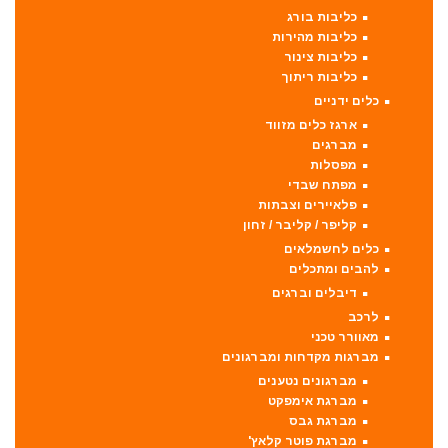
כליבות בורג
כליבות מהירות
כליבות צינור
כליבות ריתוך
כלים ידניים
ארגז כלים מזווד
מברגים
מפסלות
מפתח שבדי
פלאיירים וצבתות
קליפר / קליבר / זחון
כלים לחשמלאים
להבים ומתכלים
דיבלים וברגים
לרכב
מאוורר טכני
מברגות מקדחות ומברגונים
מברגונים נטענים
מברגת אימפקט
מברגת גבס
מברגת פוטר קלאץ'