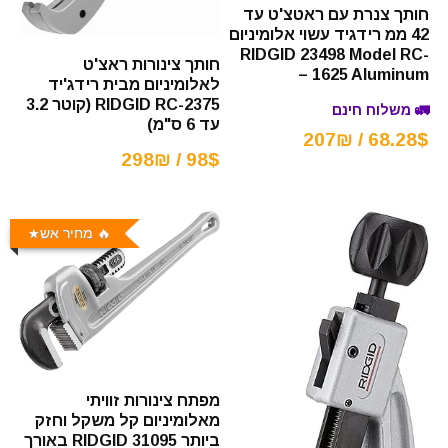
חותך צנרת עם ראטצ'ט עד
42 ממ רידגיד עשוי אלומיניום
RIDGID 23498 Model RC-
חותך צינורות ראצ'ט
1625 Aluminum –
לאלומיניום מבית רידג'יד
RIDGID RC-2375 (קוטר 3.2
🚛 משלוח חינם
עד 6 ס"מ)
68.28$ / 207₪
98$ / 298₪
🔥 מחיר אש
מפתח צינורות זוויתי
מאלומיניום קל משקל וחזק
ביותר RIDGID 31095 באורך