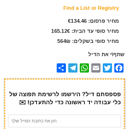
Find a List or Registry
מחיר פרסום: €134.46
מחיר סופי עד הבית: 165.12€
מחיר סופי בשקלים: 564₪
שתף\י את הדיל
S
T
W
E
T
F
h
el
h
m
w
a
ar
e
at
ai
it
c
e
gr
s
l
te
e
פספסתם דיל? הירשמו לרשימת תפוצה של
כלי עבודה יד ראשונה כדי להתעדכן! ✉️
a
A
r
b
m
p
o
p
o