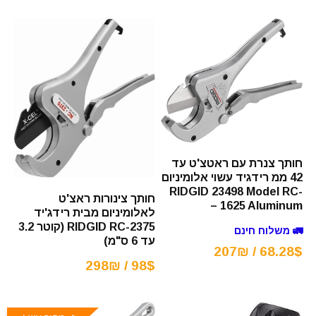
חותך צנרת עם ראטצ'ט עד
42 ממ רידגיד עשוי אלומיניום
RIDGID 23498 Model RC-
חותך צינורות ראצ'ט
1625 Aluminum –
לאלומיניום מבית רידג'יד
RIDGID RC-2375 (קוטר 3.2
🚛 משלוח חינם
עד 6 ס"מ)
68.28$ / 207₪
98$ / 298₪