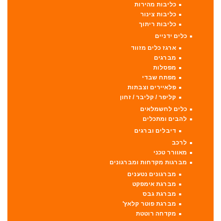
כליבות מהירות
כליבות צינור
כליבות ריתוך
כלים ידניים
ארגז כלים מזווד
מברגים
מפסלות
מפתח שבדי
פלאיירים וצבתות
קליפר / קליבר / זחון
כלים לחשמלאים
להבים ומתכלים
דיבלים וברגים
לרכב
מאוורר טכני
מברגות מקדחות ומברגונים
מברגונים נטענים
מברגת אימפקט
מברגת גבס
מברגת פוטר קלאץ'
מקדחה רוטטת