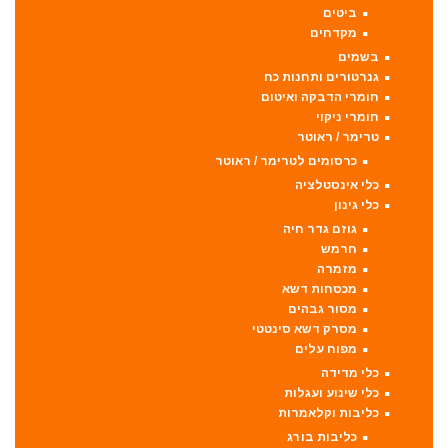
ביטים
מקדחים
בשמים
גנרטורים ותחנות כח
חומרי הדבקה ואיטום
חומרי ניקוי
טרימר / ראוטר
כרסומים לטרימר / ראוטר
כלי אינסטלציה
כלי גינון
גוזם גדר חיה
חרמש
מזמרה
מכסחות דשא
מסור גבהים
מסרק דשא סינטטי
מפוח עלים
כלי מדידה
כלי שינוע ועגלות
כליבות וקלאמרות
כליבות בורג