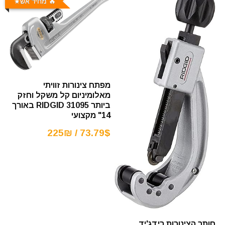
🔥 מחיר אש
מפתח צינורות זוויתי
מאלומיניום קל משקל וחזק
ביותר RIDGID 31095 באורך
14" מקצועי
73.79$ / 225₪
חותך הצינורות רידג'יד