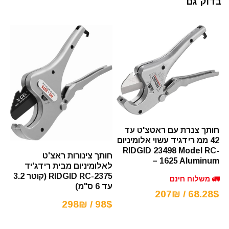
בדוק גם
חותך צנרת עם ראטצ'ט עד
42 ממ רידגיד עשוי אלומיניום
RIDGID 23498 Model RC-
חותך צינורות ראצ'ט
1625 Aluminum –
לאלומיניום מבית רידג'יד
RIDGID RC-2375 (קוטר 3.2
🚛 משלוח חינם
עד 6 ס"מ)
68.28$ / 207₪
98$ / 298₪