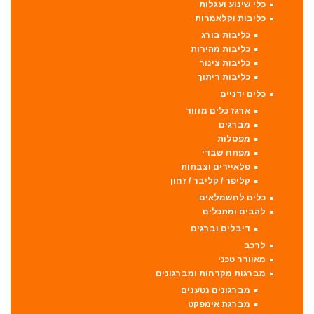
כלי שינוע ועגלות
כליבות וקלאמרות
כליבות בורג
כליבות מהירות
כליבות צינור
כליבות ריתוך
כלים ידניים
ארגז כלים מזווד
מברגים
מפסלות
מפתח שבדי
פלאיירים וצבתות
קליפר / קליבר / זחון
כלים לחשמלאים
להבים ומתכלים
דיבלים וברגים
לרכב
מאוורר טכני
מברגות מקדחות ומברגונים
מברגונים נטענים
מברגת אימפקט