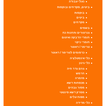
נעלי עבודה
ביטים, מקדחים ובוקסות
בוקסות
ביטים
מקדחים
בשמים
גנרטורים ותחנות כח
חומרי הדבקה ואיטום
חומרי ניקוי
טרימר / ראוטר
כרסומים לטרימר / ראוטר
כלי אינסטלציה
כלי גינון
גוזם גדר חיה
חרמש
מזמרה
מכסחות דשא
מסור גבהים
מסרק דשא סינטטי
מפוח עלים
כלי מדידה