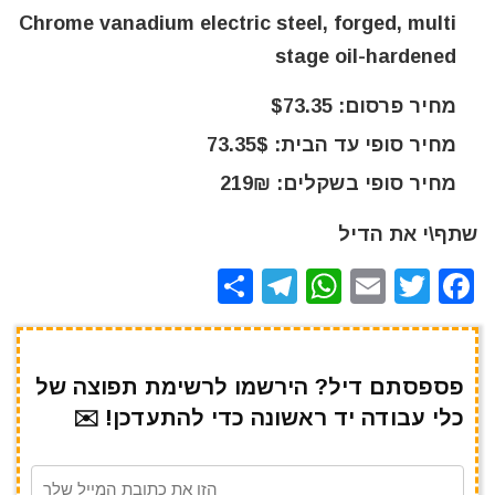
Chrome vanadium electric steel, forged, multi
stage oil-hardened
מחיר פרסום: $73.35
מחיר סופי עד הבית: 73.35$
מחיר סופי בשקלים: 219₪
שתף\י את הדיל
S
T
W
E
T
F
h
el
h
m
w
a
ar
e
at
ai
it
c
e
gr
s
l
te
e
פספסתם דיל? הירשמו לרשימת תפוצה של
כלי עבודה יד ראשונה כדי להתעדכן! ✉️
a
A
r
b
m
p
o