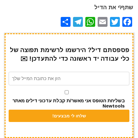
שתף\י את הדיל
S
T
W
E
T
F
h
el
h
m
w
a
ar
e
at
ai
it
c
e
gr
s
l
te
e
פספסתם דיל? הירשמו לרשימת תפוצה של
כלי עבודה יד ראשונה כדי להתעדכן! ✉️
a
A
r
b
m
p
o
p
o
k
בשליחת הטופס אני מאשר/ת קבלת עדכוני דילים מאתר
Newtools