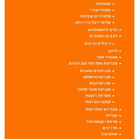
מפסלות
מפתח שבדי
פלאיירים וצבתות
קליפר / קליבר / זחון
כלים לחשמלאים
להבים ומתכלים
דיבלים וברגים
לרכב
מאוורר טכני
מברגות מקדחות ומברגונים
מברגונים נטענים
מברגת אימפקט
מברגת גבס
מברגת פוטר קלאץ'
מקדחה רוטטת
קומבו מברגות
מברזים ומחרוקות
מגרזת
מדחס / קומפרסור
מדריכים
מולטיטול