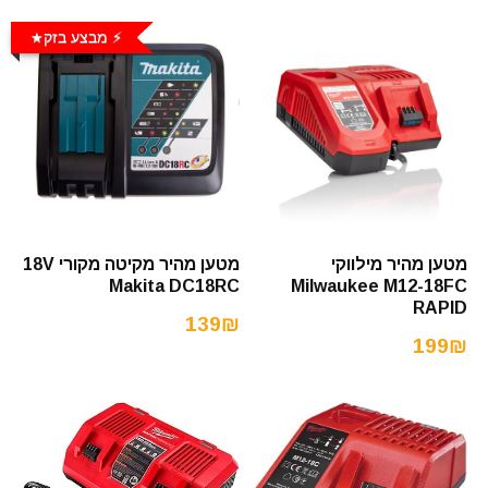
⚡️ מבצע בזק
מטען מהיר מילווקי
מטען מהיר מקיטה מקורי 18V
Makita DC18RC
Milwaukee M12-18FC
RAPID
139₪
199₪