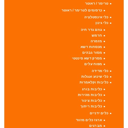
טרימר / ראוטר
כרסומים לטרימר / ראוטר
כלי אינסטלציה
כלי גינון
גוזם גדר חיה
חרמש
מזמרה
מכסחות דשא
מסור גבהים
מסרק דשא סינטטי
מפוח עלים
כלי מדידה
כלי שינוע ועגלות
כליבות וקלאמרות
כליבות בורג
כליבות מהירות
כליבות צינור
כליבות ריתוך
כלים ידניים
ארגז כלים מזווד
מברגים