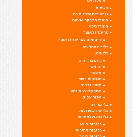
מקדחים
בשמים
גנרטורים ותחנות כח
חומרי הדבקה ואיטום
חומרי ניקוי
טרימר / ראוטר
כרסומים לטרימר / ראוטר
כלי אינסטלציה
כלי גינון
גוזם גדר חיה
חרמש
מזמרה
מכסחות דשא
מסור גבהים
מסרק דשא סינטטי
מפוח עלים
כלי מדידה
כלי שינוע ועגלות
כליבות וקלאמרות
כליבות בורג
כליבות מהירות
כליבות צינור