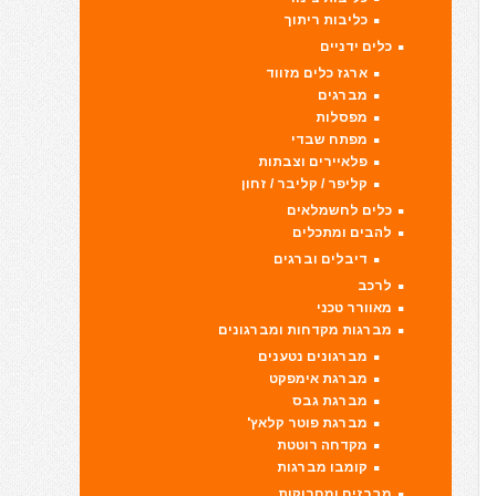
כליבות ריתוך
כלים ידניים
ארגז כלים מזווד
מברגים
מפסלות
מפתח שבדי
פלאיירים וצבתות
קליפר / קליבר / זחון
כלים לחשמלאים
להבים ומתכלים
דיבלים וברגים
לרכב
מאוורר טכני
מברגות מקדחות ומברגונים
מברגונים נטענים
מברגת אימפקט
מברגת גבס
מברגת פוטר קלאץ'
מקדחה רוטטת
קומבו מברגות
מברזים ומחרוקות