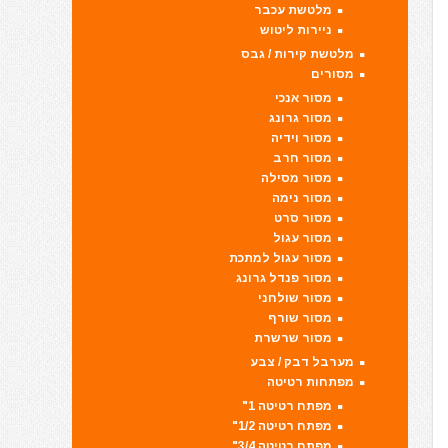
מלטשת עכבר
ניירות ליטוש
מלטשת קירות / גבס
מסורים
מסור אנכי
מסור גרונג
מסור וידיה
מסור חרב
מסור מסילה
מסור נימה
מסור סרט
מסור עגול
מסור עגול למתכת
מסור פנדל גרונג
מסור שולחני
מסור שורף
מסור שרשרת
מערבל דבק / צבע
מפתחות רטיטה
מפתח רטיטה 1"
מפתח רטיטה 1/2"
מפתח רטיטה 3/4"