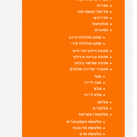
מגרזת
מדחס / קומפרסור
מדריכים
מולטיטול
מטענים
מטען סוללות לרכב
מטען סוללות קירי
מכונת חיתוך אריחים
מכונת צביעה אירלס
מכונת שטיפה בלחץ
מכשירי מדידה ופלסים
מטר
מטר לייזר
פלס
פלס לייזר
מלחם
מלחציים
מלטשת / משייפת
מלטשת אקסצנטרית
מלטשת מרובעת
מלטשת סרט