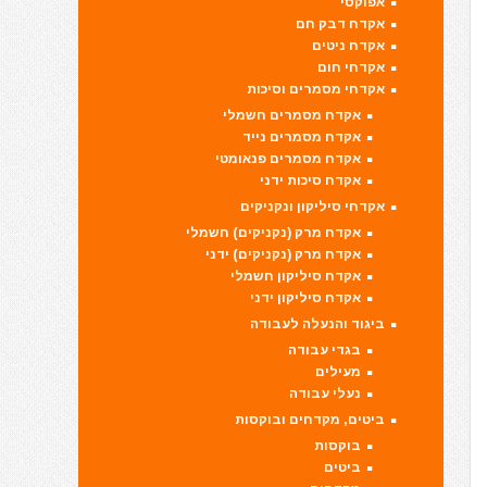
אפוקסי
אקדח דבק חם
אקדח ניטים
אקדחי חום
אקדחי מסמרים וסיכות
אקדח מסמרים חשמלי
אקדח מסמרים נייד
אקדח מסמרים פנאומטי
אקדח סיכות ידני
אקדחי סיליקון ונקניקים
אקדח מרק (נקניקים) חשמלי
אקדח מרק (נקניקים) ידני
אקדח סיליקון חשמלי
אקדח סיליקון ידני
ביגוד והנעלה לעבודה
בגדי עבודה
מעילים
נעלי עבודה
ביטים, מקדחים ובוקסות
בוקסות
ביטים