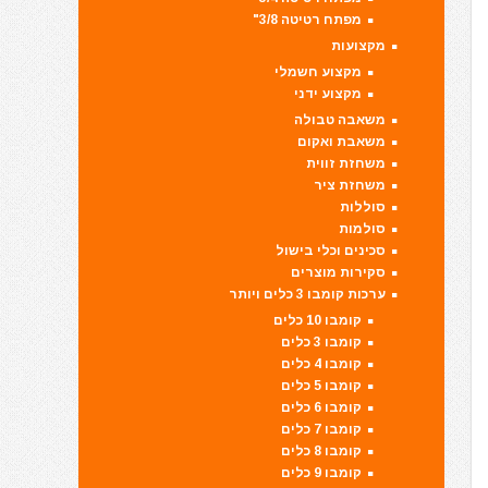
מפתח רטיטה 3/8"
מקצועות
מקצוע חשמלי
מקצוע ידני
משאבה טבולה
משאבת ואקום
משחזת זווית
משחזת ציר
סוללות
סולמות
סכינים וכלי בישול
סקירות מוצרים
ערכות קומבו 3 כלים ויותר
קומבו 10 כלים
קומבו 3 כלים
קומבו 4 כלים
קומבו 5 כלים
קומבו 6 כלים
קומבו 7 כלים
קומבו 8 כלים
קומבו 9 כלים