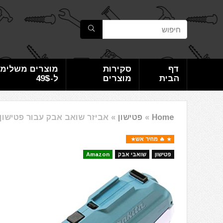
דף
סקירות
מוצרים משלימי
הבית
מוצרים
ל-49$
Home
»
פטישון
»
אביזר שואב אבק עבור פטישון מקיטה  199660-4
🔥 מחיר אש
פטישון
שואבי אבק
Amazon