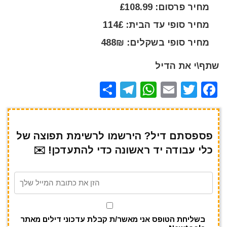
מחיר פרסום: £108.99
מחיר סופי עד הבית: 114£
מחיר סופי בשקלים: 488₪
שתף\י את הדיל
S
T
W
E
T
F
h
el
h
m
w
a
ar
e
at
ai
it
c
e
gr
s
l
te
e
פספסתם דיל? הירשמו לרשימת תפוצה של
כלי עבודה יד ראשונה כדי להתעדכן! ✉️
a
A
r
b
m
p
o
p
o
k
בשליחת הטופס אני מאשר/ת קבלת עדכוני דילים מאתר