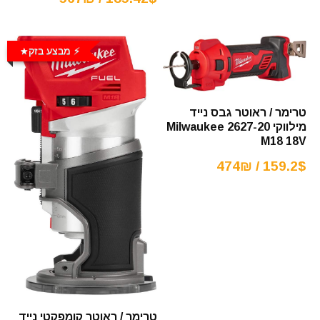
⚡️ מבצע בזק
טרימר / ראוטר גבס נייד
מילווקי Milwaukee 2627-20
M18 18V
159.2$ / 474₪
טרימר / ראוטר קומפקטי נייד