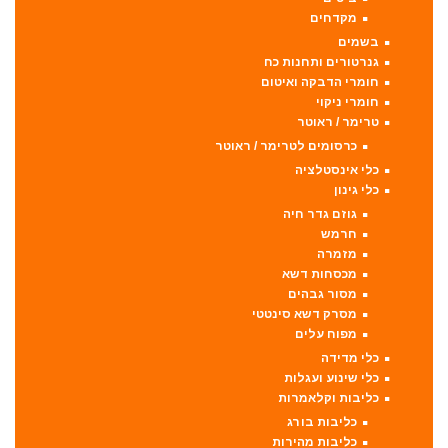
מקדחים
בשמים
גנרטורים ותחנות כח
חומרי הדבקה ואיטום
חומרי ניקוי
טרימר / ראוטר
כרסומים לטרימר / ראוטר
כלי אינסטלציה
כלי גינון
גוזם גדר חיה
חרמש
מזמרה
מכסחות דשא
מסור גבהים
מסרק דשא סינטטי
מפוח עלים
כלי מדידה
כלי שינוע ועגלות
כליבות וקלאמרות
כליבות בורג
כליבות מהירות