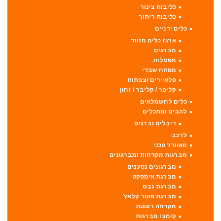
כליבות צינור
כליבות ריתוך
כלים ידניים
ארגז כלים מזווד
מברגים
מפסלות
מפתח שבדי
פלאיירים וצבתות
קליפר / קליבר / זחון
כלים לחשמלאים
להבים ומתכלים
דיבלים וברגים
לרכב
מאוורר טכני
מברגות מקדחות ומברגונים
מברגונים נטענים
מברגת אימפקט
מברגת גבס
מברגת פוטר קלאץ'
מקדחה רוטטת
קומבו מברגות