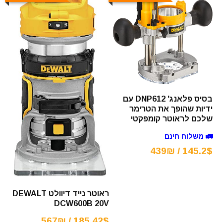
בסיס פלאנג' DNP612 עם
ידיות שהופך את הטרימר
שלכם לראוטר קומפקטי
🚛 משלוח חינם
145.2$ / 439₪
ראוטר נייד דיוולט DEWALT
DCW600B 20V
185.42$ / 567₪