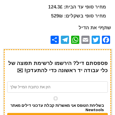
מחיר סופי עד הבית: 124.3£
מחיר סופי בשקלים: 529₪
שתף\י את הדיל
S
T
W
E
T
F
h
el
h
m
w
a
ar
e
at
ai
it
c
e
gr
s
l
te
e
פספסתם דיל? הירשמו לרשימת תפוצה של
כלי עבודה יד ראשונה כדי להתעדכן! ✉️
a
A
r
b
m
p
o
p
o
k
בשליחת הטופס אני מאשר/ת קבלת עדכוני דילים מאתר
Newtools