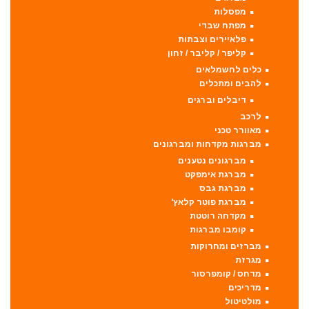
מפסלות
מפתח שבדי
פלאיירים וצבתות
קליפר / קליבר / זחון
כלים לחשמלאים
להבים ומתכלים
דיבלים וברגים
לרכב
מאוורר טכני
מברגות מקדחות ומברגונים
מברגונים נטענים
מברגת אימפקט
מברגת גבס
מברגת פוטר קלאץ'
מקדחה רוטטת
קומבו מברגות
מברזים ומחרוקות
מגרזת
מדחס / קומפרסור
מדריכים
מולטיטול