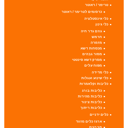
טרימר / ראוטר
כרסומים לטרימר / ראוטר
כלי אינסטלציה
כלי גינון
גוזם גדר חיה
חרמש
מזמרה
מכסחות דשא
מסור גבהים
מסרק דשא סינטטי
מפוח עלים
כלי מדידה
כלי שינוע ועגלות
כליבות וקלאמרות
כליבות בורג
כליבות מהירות
כליבות צינור
כליבות ריתוך
כלים ידניים
ארגז כלים מזווד
מברגים