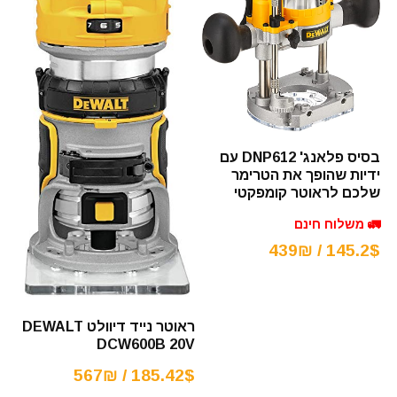
בסיס פלאנג' DNP612 עם
ידיות שהופך את הטרימר
שלכם לראוטר קומפקטי
🚛 משלוח חינם
145.2$ / 439₪
ראוטר נייד דיוולט DEWALT
DCW600B 20V
185.42$ / 567₪