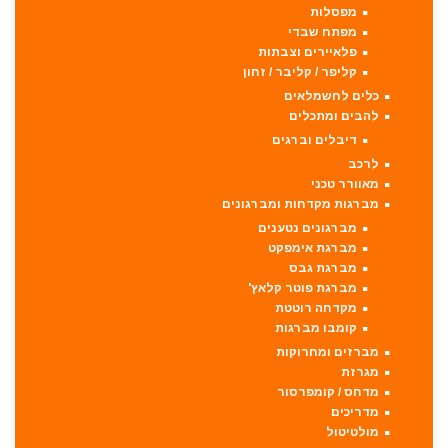
מפסלות
מפתח שבדי
פלאיירים וצבתות
קליפר / קליבר / זחון
כלים לחשמלאים
להבים ומתכלים
דיבלים וברגים
לרכב
מאוורר טכני
מברגות מקדחות ומברגונים
מברגונים נטענים
מברגת אימפקט
מברגת גבס
מברגת פוטר קלאץ'
מקדחה רוטטת
קומבו מברגות
מברזים ומחרוקות
מגרזת
מדחס / קומפרסור
מדריכים
מולטיטול