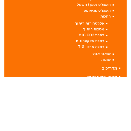
ראטצ'ט נטען / חשמלי
ראטצ'ט פניאומטי
רתכות
אלקטרודות ריתוך
מסכות ריתוך
רתכת MIG CO2
רתכת אלקטרונית
רתכת ארגון TIG
שואבי אבק
שונות
מדריכים
תקנון וגילוי נאות
דילז – דילים כלליים
לקבוצת הפייסבוק
תגובות אחרונות