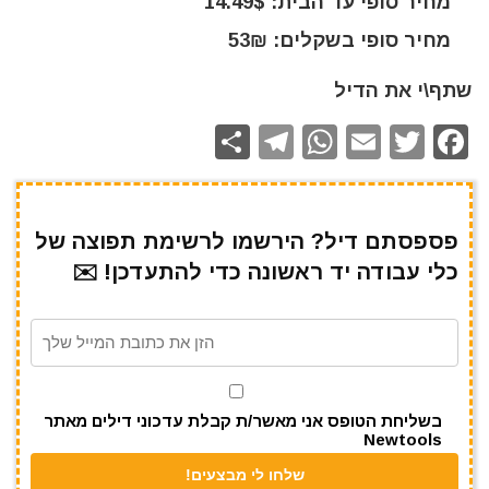
מחיר סופי עד הבית: 14.49$
מחיר סופי בשקלים: 53₪
שתף\י את הדיל
S
T
W
E
T
F
h
el
h
m
w
a
ar
e
at
ai
it
c
e
gr
s
l
te
e
פספסתם דיל? הירשמו לרשימת תפוצה של
כלי עבודה יד ראשונה כדי להתעדכן! ✉️
a
A
r
b
m
p
o
p
o
k
בשליחת הטופס אני מאשר/ת קבלת עדכוני דילים מאתר
Newtools