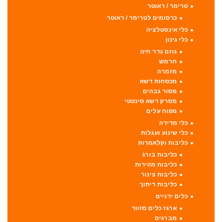
טרימר / ראוטר
כרסומים לטרימר / ראוטר
כלי אינסטלציה
כלי גינון
גוזם גדר חיה
חרמש
מזמרה
מכסחות דשא
מסור גבהים
מסרק דשא סינטטי
מפוח עלים
כלי מדידה
כלי שינוע ועגלות
כליבות וקלאמרות
כליבות בורג
כליבות מהירות
כליבות צינור
כליבות ריתוך
כלים ידניים
ארגז כלים מזווד
מברגים