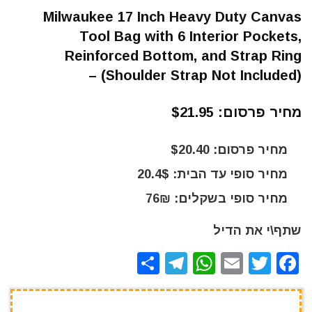
Milwaukee 17 Inch Heavy Duty Canvas
Tool Bag with 6 Interior Pockets,
Reinforced Bottom, and Strap Ring
(Shoulder Strap Not Included) –
מחיר פרסום: $21.95
מחיר פרסום: $20.40
מחיר סופי עד הבית: 20.4$
מחיר סופי בשקלים: 76₪
שתף\י את הדיל
S
T
W
E
T
F
h
el
h
m
w
a
ar
e
at
ai
it
c