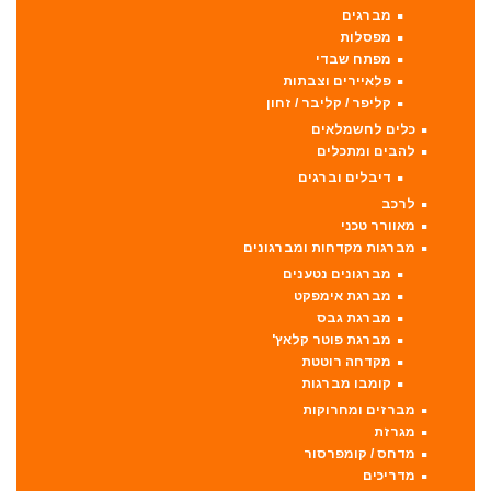
מברגים
מפסלות
מפתח שבדי
פלאיירים וצבתות
קליפר / קליבר / זחון
כלים לחשמלאים
להבים ומתכלים
דיבלים וברגים
לרכב
מאוורר טכני
מברגות מקדחות ומברגונים
מברגונים נטענים
מברגת אימפקט
מברגת גבס
מברגת פוטר קלאץ'
מקדחה רוטטת
קומבו מברגות
מברזים ומחרוקות
מגרזת
מדחס / קומפרסור
מדריכים