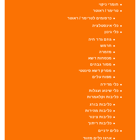
חומרי ניקוי
טרימר / ראוטר
כרסומים לטרימר / ראוטר
כלי אינסטלציה
כלי גינון
גוזם גדר חיה
חרמש
מזמרה
מכסחות דשא
מסור גבהים
מסרק דשא סינטטי
מפוח עלים
כלי מדידה
כלי שינוע ועגלות
כליבות וקלאמרות
כליבות בורג
כליבות מהירות
כליבות צינור
כליבות ריתוך
כלים ידניים
ארגז כלים מזווד