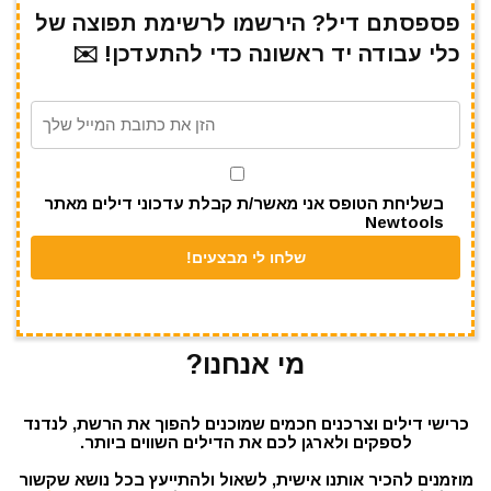
e
gr
s
l
te
e
פספסתם דיל? הירשמו לרשימת תפוצה של
כלי עבודה יד ראשונה כדי להתעדכן! ✉️
a
A
r
b
m
p
o
p
o
k
בשליחת הטופס אני מאשר/ת קבלת עדכוני דילים מאתר
Newtools
מי אנחנו?
כרישי דילים וצרכנים חכמים שמוכנים להפוך את הרשת, לנדנד
לספקים ולארגן לכם את הדילים השווים ביותר.
מוזמנים להכיר אותנו אישית, לשאול ולהתייעץ בכל נושא שקשור