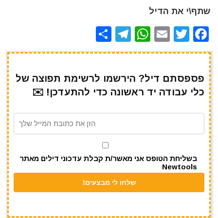
שתף\י את הדיל
S
T
W
E
T
F
h
el
h
m
w
a
ar
e
at
ai
it
c
e
gr
s
l
te
e
פספסתם דיל? הירשמו לרשימת תפוצה של
כלי עבודה יד ראשונה כדי להתעדכן! ✉️
a
A
r
b
m
p
o
p
o
k
בשליחת הטופס אני מאשר/ת קבלת עדכוני דילים מאתר
Newtools