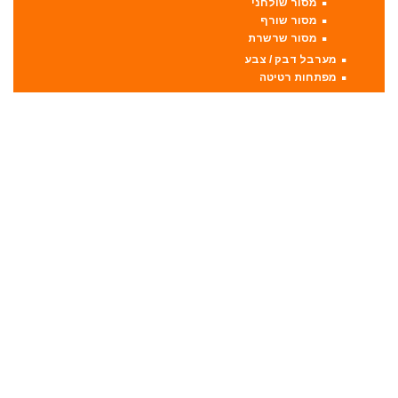
מסור שולחני
מסור שורף
מסור שרשרת
מערבל דבק / צבע
מפתחות רטיטה
מפתח רטיטה 1"
מפתח רטיטה 1/2"
מפתח רטיטה 3/4"
מפתח רטיטה 3/8"
מקצועות
מקצוע חשמלי
מקצוע ידני
משאבה טבולה
משאבת ואקום
משחזת זווית
משחזת ציר
סוללות
סולמות
סכינים וכלי בישול
סקירות מוצרים
ערכות קומבו 3 כלים ויותר
קומבו 10 כלים