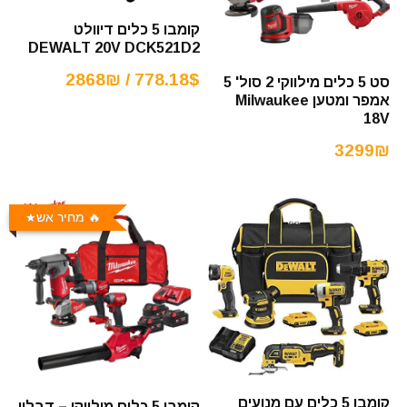
קומבו 5 כלים דיוולט
DEWALT 20V DCK521D2
778.18$ / 2868₪
סט 5 כלים מילווקי 2 סול' 5
אמפר ומטען Milwaukee
18V
3299₪
🔥 מחיר אש
קומבו 5 כלים עם מנועים
קומבו 5 כלים מילווקי – דבלין