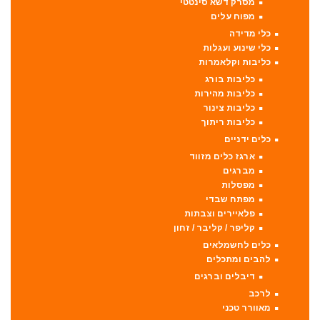
מסרק דשא סינטטי
מפוח עלים
כלי מדידה
כלי שינוע ועגלות
כליבות וקלאמרות
כליבות בורג
כליבות מהירות
כליבות צינור
כליבות ריתוך
כלים ידניים
ארגז כלים מזווד
מברגים
מפסלות
מפתח שבדי
פלאיירים וצבתות
קליפר / קליבר / זחון
כלים לחשמלאים
להבים ומתכלים
דיבלים וברגים
לרכב
מאוורר טכני