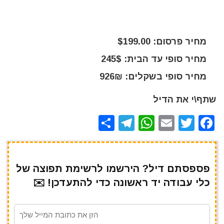
מחיר פרסום: $199.00
מחיר סופי עד הבית: 245$
מחיר סופי בשקלים: 926₪
שתף\י את הדיל
S
T
W
E
T
F
h
el
h
m
w
a
ar
e
at
ai
it
c
e
gr
s
l
te
e
פספסתם דיל? הירשמו לרשימת תפוצה של
כלי עבודה יד ראשונה כדי להתעדכן! ✉️
a
A
r
b
m
p
o
p
o