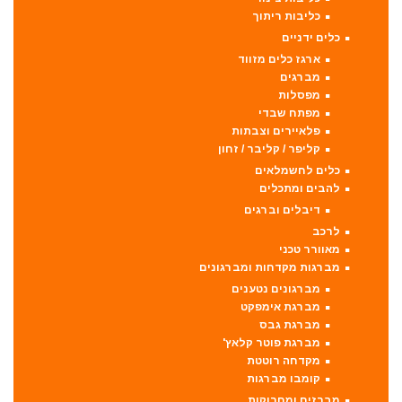
כליבות ריתוך
כלים ידניים
ארגז כלים מזווד
מברגים
מפסלות
מפתח שבדי
פלאיירים וצבתות
קליפר / קליבר / זחון
כלים לחשמלאים
להבים ומתכלים
דיבלים וברגים
לרכב
מאוורר טכני
מברגות מקדחות ומברגונים
מברגונים נטענים
מברגת אימפקט
מברגת גבס
מברגת פוטר קלאץ'
מקדחה רוטטת
קומבו מברגות
מברזים ומחרוקות