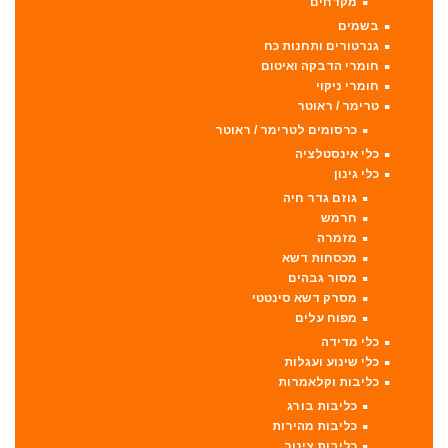
מקדחים
בשמים
גנרטורים ותחנות כח
חומרי הדבקה ואיטום
חומרי ניקוי
טרימר / ראוטר
כרסומים לטרימר / ראוטר
כלי אינסטלציה
כלי גינון
גוזם גדר חיה
חרמש
מזמרה
מכסחות דשא
מסור גבהים
מסרק דשא סינטטי
מפוח עלים
כלי מדידה
כלי שינוע ועגלות
כליבות וקלאמרות
כליבות בורג
כליבות מהירות
כליבות צינור