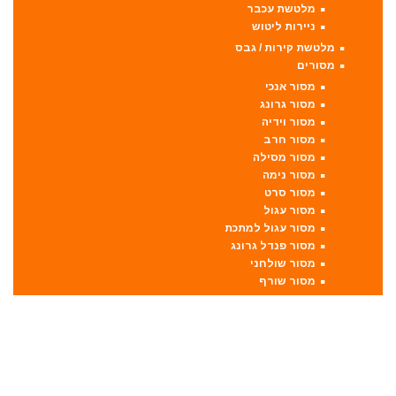
מלטשת עכבר
ניירות ליטוש
מלטשת קירות / גבס
מסורים
מסור אנכי
מסור גרונג
מסור וידיה
מסור חרב
מסור מסילה
מסור נימה
מסור סרט
מסור עגול
מסור עגול למתכת
מסור פנדל גרונג
מסור שולחני
מסור שורף
מסור שרשרת
מערבל דבק / צבע
מפתחות רטיטה
מפתח רטיטה 1"
מפתח רטיטה 1/2"
מפתח רטיטה 3/4"