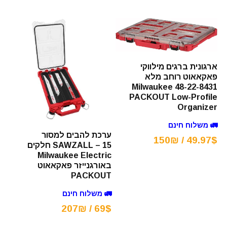
ארגונית ברגים מילווקי
פאקאאוט רוחב מלא
Milwaukee 48-22-8431
PACKOUT Low-Profile
Organizer
🚛 משלוח חינם
ערכת להבים למסור
49.97$ / 150₪
SAWZALL – 15 חלקים
Milwaukee Electric
באורגנייזר פאקאאוט
PACKOUT
🚛 משלוח חינם
69$ / 207₪