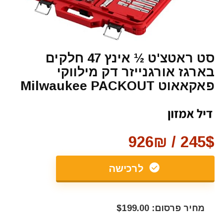
סט ראטצ'ט ½ אינץ 47 חלקים
בארגז אורגנייזר דק מילווקי
פאקאאוט Milwaukee PACKOUT
245$ / 926₪
לרכישה
מחיר פרסום: $199.00