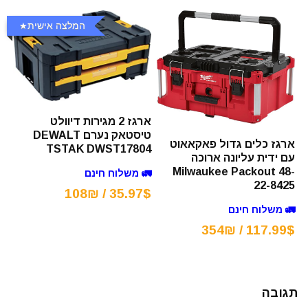
המלצה אישית
ארגז 2 מגירות דיוולט
טיסטאק נערם DEWALT
ארגז כלים גדול פאקאאוט
TSTAK DWST17804
עם ידית עליונה ארוכה
Milwaukee Packout 48-
🚛 משלוח חינם
22-8425
35.97$ / 108₪
🚛 משלוח חינם
117.99$ / 354₪
תגובה