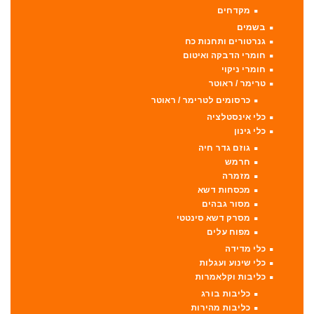
מקדחים
בשמים
גנרטורים ותחנות כח
חומרי הדבקה ואיטום
חומרי ניקוי
טרימר / ראוטר
כרסומים לטרימר / ראוטר
כלי אינסטלציה
כלי גינון
גוזם גדר חיה
חרמש
מזמרה
מכסחות דשא
מסור גבהים
מסרק דשא סינטטי
מפוח עלים
כלי מדידה
כלי שינוע ועגלות
כליבות וקלאמרות
כליבות בורג
כליבות מהירות