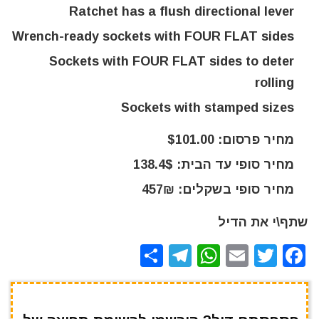
Ratchet has a flush directional lever
Wrench-ready sockets with FOUR FLAT sides
Sockets with FOUR FLAT sides to deter
rolling
Sockets with stamped sizes
מחיר פרסום: $101.00
מחיר סופי עד הבית: 138.4$
מחיר סופי בשקלים: 457₪
שתף\י את הדיל
S
T
W
E
T
F
h
el
h
m
w
a
ar
e
at
ai
it
c