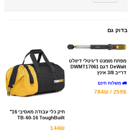
בדוק גם
מפתח מומנט דיגיטלי דיוולט
DeWalt דגם DWMT17061
דרייב 3/8 אינץ
🚛 משלוח חינם
259$ / 784₪
תיק כלי עבודה מאסיבי 16"
TB-60-16 ToughBuilt
144₪