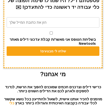
e
gr
s
l
te
e
פספסתם דיל? הירשמו לרשימת תפוצה של
כלי עבודה יד ראשונה כדי להתעדכן! ✉️
a
A
r
b
m
p
o
p
o
k
בשליחת הטופס אני מאשר/ת קבלת עדכוני דילים מאתר
Newtools
מי אנחנו?
כרישי דילים וצרכנים חכמים שמוכנים להפוך את הרשת, לנדנד
לספקים ולארגן לכם את הדילים השווים ביותר.
מוזמנים להכיר אותנו אישית, לשאול ולהתייעץ בכל נושא שקשור
לכלי עבודה בקבוצה האיכותית והגדולה ביותר בארץ
כלי