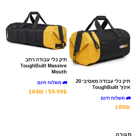
תיק כלי עבודה רחב
ToughBuilt Massive
Mouth
תיק כלי עבודה מאסיבי 20
🚛 משלוח חינם
אינץ' ToughBuilt
59.99$ / 184₪
🚛 משלוח חינם
189₪
תגובה