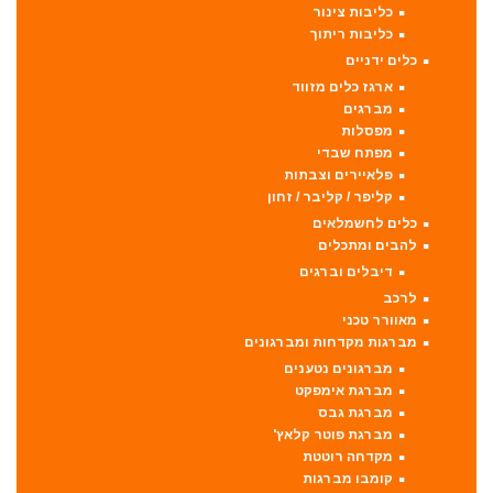
כליבות צינור
כליבות ריתוך
כלים ידניים
ארגז כלים מזווד
מברגים
מפסלות
מפתח שבדי
פלאיירים וצבתות
קליפר / קליבר / זחון
כלים לחשמלאים
להבים ומתכלים
דיבלים וברגים
לרכב
מאוורר טכני
מברגות מקדחות ומברגונים
מברגונים נטענים
מברגת אימפקט
מברגת גבס
מברגת פוטר קלאץ'
מקדחה רוטטת
קומבו מברגות