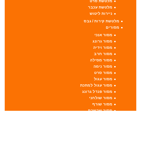
מלטשת סרט
מלטשת עכבר
ניירות ליטוש
מלטשת קירות / גבס
מסורים
מסור אנכי
מסור גרונג
מסור וידיה
מסור חרב
מסור מסילה
מסור נימה
מסור סרט
מסור עגול
מסור עגול למתכת
מסור פנדל גרונג
מסור שולחני
מסור שורף
מסור שרשרת
מערבל דבק / צבע
מפתחות רטיטה
מפתח רטיטה 1"
מפתח רטיטה 1/2"