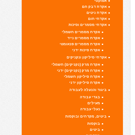
אפוקסי
אקדח דבק חם
אקדח ניטים
אקדחי חום
אקדחי מסמרים וסיכות
אקדח מסמרים חשמלי
אקדח מסמרים נייד
אקדח מסמרים פנאומטי
אקדח סיכות ידני
אקדחי סיליקון ונקניקים
אקדח מרק (נקניקים) חשמלי
אקדח מרק (נקניקים) ידני
אקדח סיליקון חשמלי
אקדח סיליקון ידני
ביגוד והנעלה לעבודה
בגדי עבודה
מעילים
נעלי עבודה
ביטים, מקדחים ובוקסות
בוקסות
ביטים