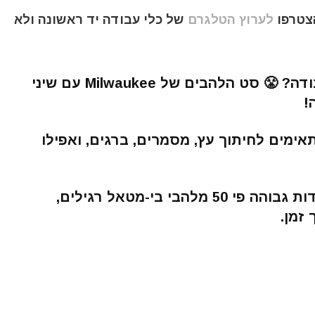
הצטרפו
לערוץ הטלגרם
של כלי עבודה יד ראשונה ולא
נמאס לכם להחליף להבים באמצע העבודה? 😤 סט הלהבים של Milwaukee עם שיני
!
ל חמישה להבי SAWZALL שמתאימים לחיתוך עץ, מסמרים, ברגים, ואפילו
שיני הקרביד המתקדמות מספקות עמידות גבוהה פי 50 מלהבי בי-מטאל רגילים,
זמן.