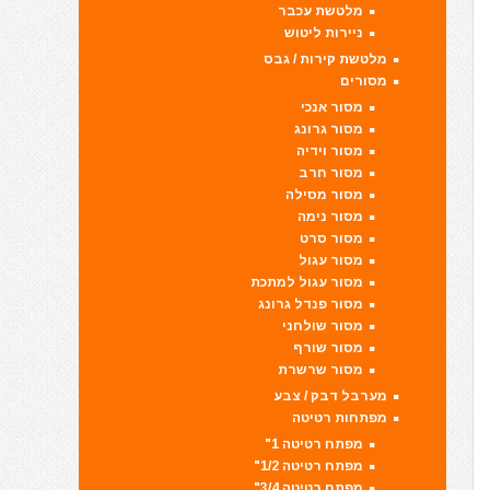
מלטשת עכבר
ניירות ליטוש
מלטשת קירות / גבס
מסורים
מסור אנכי
מסור גרונג
מסור וידיה
מסור חרב
מסור מסילה
מסור נימה
מסור סרט
מסור עגול
מסור עגול למתכת
מסור פנדל גרונג
מסור שולחני
מסור שורף
מסור שרשרת
מערבל דבק / צבע
מפתחות רטיטה
מפתח רטיטה 1"
מפתח רטיטה 1/2"
מפתח רטיטה 3/4"