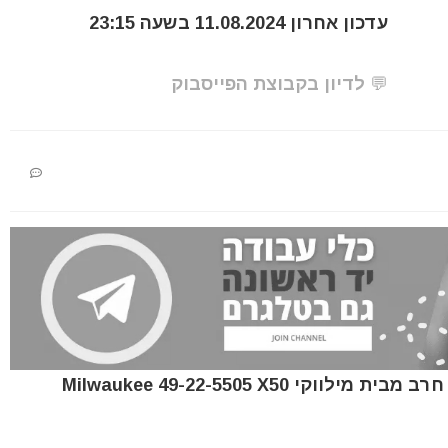
עדכון אחרון 11.08.2024 בשעה 23:15
💬 לדיון בקבוצת הפייסבוק
דיל לEXPIRED סט 5 להבים קרבייד למסור חרב מבית מילווקי Milwaukee 49-22-5505 X50