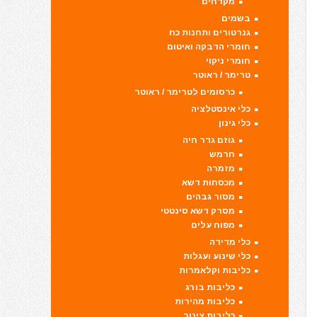
מקדחים
בשמים
גנרטורים ותחנות כח
חומרי הדבקה ואיטום
חומרי ניקוי
טרימר / ראוטר
כרסומים לטרימר / ראוטר
כלי אינסטלציה
כלי גינון
גוזם גדר חיה
חרמש
מזמרה
מכסחות דשא
מסור גבהים
מסרק דשא סינטטי
מפוח עלים
כלי מדידה
כלי שינוע ועגלות
כליבות וקלאמרות
כליבות בורג
כליבות מהירות
כליבות צינור