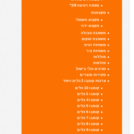
מפתח רטיטה 3/8"
מקצועות
מקצוע חשמלי
מקצוע ידני
משאבה טבולה
משאבת ואקום
משחזת זווית
משחזת ציר
סוללות
סולמות
סכינים וכלי בישול
סקירות מוצרים
ערכות קומבו 3 כלים ויותר
קומבו 10 כלים
קומבו 3 כלים
קומבו 4 כלים
קומבו 5 כלים
קומבו 6 כלים
קומבו 7 כלים
קומבו 8 כלים
קומבו 9 כלים