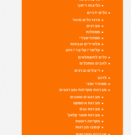
כליבות ריתוך
כלים ידניים
ארגז כלים מזווד
מברגים
מפסלות
מפתח שבדי
פלאיירים וצבתות
קליפר / קליבר / זחון
כלים לחשמלאים
להבים ומתכלים
דיבלים וברגים
לרכב
מאוורר טכני
מברגות מקדחות ומברגונים
מברגונים נטענים
מברגת אימפקט
מברגת גבס
מברגת פוטר קלאץ'
מקדחה רוטטת
קומבו מברגות
מברזים ומחרוקות