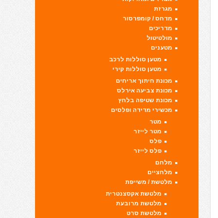
מגרזת
מדחס / קומפרסור
מדריכים
מולטיטול
מטענים
מטען סוללות לרכב
מטען סוללות קירי
מכונת חיתוך אריחים
מכונת צביעה אירלס
מכונת שטיפה בלחץ
מכשירי מדידה ופלסים
מטר
מטר לייזר
פלס
פלס לייזר
מלחם
מלחציים
מלטשת / משייפת
מלטשת אקסצנטרית
מלטשת מרובעת
מלטשת סרט