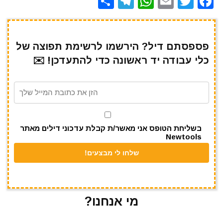
S
T
W
E
T
F
h
el
h
m
w
a
ar
e
at
ai
it
c
e
gr
s
l
te
e
פספסתם דיל? הירשמו לרשימת תפוצה של
כלי עבודה יד ראשונה כדי להתעדכן! ✉️
a
A
r
b
m
p
o
p
o
k
בשליחת הטופס אני מאשר/ת קבלת עדכוני דילים מאתר
Newtools
מי אנחנו?