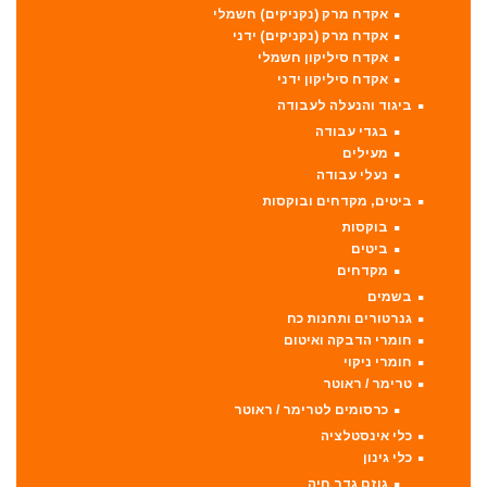
אקדח מרק (נקניקים) חשמלי
אקדח מרק (נקניקים) ידני
אקדח סיליקון חשמלי
אקדח סיליקון ידני
ביגוד והנעלה לעבודה
בגדי עבודה
מעילים
נעלי עבודה
ביטים, מקדחים ובוקסות
בוקסות
ביטים
מקדחים
בשמים
גנרטורים ותחנות כח
חומרי הדבקה ואיטום
חומרי ניקוי
טרימר / ראוטר
כרסומים לטרימר / ראוטר
כלי אינסטלציה
כלי גינון
גוזם גדר חיה