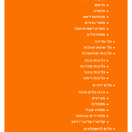
חרמש
מזמרה
מכסחות דשא
מסור גבהים
מסרק דשא סינטטי
מפוח עלים
כלי מדידה
כלי שינוע ועגלות
כליבות וקלאמרות
כליבות בורג
כליבות מהירות
כליבות צינור
כליבות ריתוך
כלים ידניים
ארגז כלים מזווד
מברגים
מפסלות
מפתח שבדי
פלאיירים וצבתות
קליפר / קליבר / זחון
כלים לחשמלאים