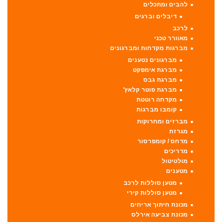
להבים ומתכלים
דיבלים וברגים
לרכב
מאוורר טכני
מברגות מקדחות ומברגונים
מברגונים נטענים
מברגת אימפקט
מברגת גבס
מברגת פוטר קלאץ'
מקדחה רוטטת
קומבו מברגות
מברזים ומחרוקות
מגרזת
מדחס / קומפרסור
מדריכים
מולטיטול
מטענים
מטען סוללות לרכב
מטען סוללות קירי
מכונת חיתוך אריחים
מכונת צביעה אירלס