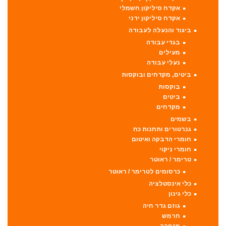
אקדח סיליקון חשמלי
אקדח סיליקון ידני
ביגוד והנעלה לעבודה
בגדי עבודה
מעילים
נעלי עבודה
ביטים, מקדחים ובוקסות
בוקסות
ביטים
מקדחים
בשמים
גנרטורים ותחנות כח
חומרי הדבקה ואיטום
חומרי ניקוי
טרימר / ראוטר
כרסומים לטרימר / ראוטר
כלי אינסטלציה
כלי גינון
גוזם גדר חיה
חרמש
מזמרה