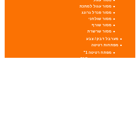
מסור עגול למתכת
מסור פנדל גרונג
מסור שולחני
מסור שורף
מסור שרשרת
מערבל דבק / צבע
מפתחות רטיטה
מפתח רטיטה 1"
מפתח רטיטה 1/2"
מפתח רטיטה 3/4"
מפתח רטיטה 3/8"
מקצועות
מקצוע חשמלי
מקצוע ידני
משאבה טבולה
משאבת ואקום
משחזת זווית
משחזת ציר
סוללות
סולמות
סכינים וכלי בישול