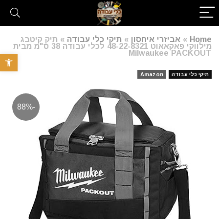
Home
»
אביזרי איחסון
»
תיקי כלי עבודה
»
תיק קיטבג
מילווקי פאקאאוט 48-22-8321 לכלי עבודה 38 ס"מ מבית
Milwaukee PACKOUT
פתח סרגל 
תיקי כלי עבודה
Amazon
-88%