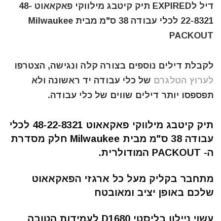
דיל לEXPIRED תיק קיטבג מילווקי פאקאאוט 48-
22-8321 לכלי עבודה 38 ס"מ מבית Milwaukee
PACKOUT
לקבלת דילים נוספים בצורה קלה ונגישה, הצטרפו
לערוץ הטלגרם
של כלי עבודה יד ראשונה ולא
תפספסו יותר דילים שווים של כלי עבודה.
תיק קיטבג מילווקי פאקאאוט 48-22-8321 לכלי
עבודה 38 ס"מ מבית Milwaukee חלק מסדרת
ה- PACKOUT המודולרית.
מתחבר בקליק מעל כל ארגזי הפאקאאוט
שלכם באופן יציב ומאובטח
עשוי ניילון בליסטי D1680 לעמידות הטובה