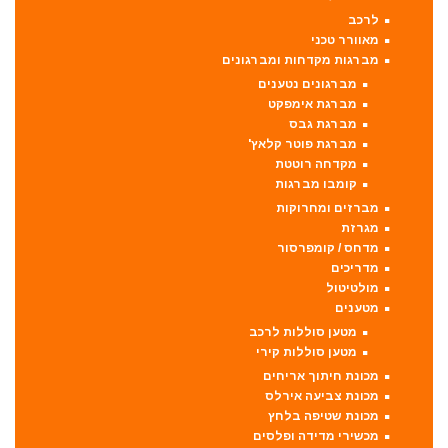
לרכב
מאוורר טכני
מברגות מקדחות ומברגונים
מברגונים נטענים
מברגת אימפקט
מברגת גבס
מברגת פוטר קלאץ'
מקדחה רוטטת
קומבו מברגות
מברזים ומחרוקות
מגרזת
מדחס / קומפרסור
מדריכים
מולטיטול
מטענים
מטען סוללות לרכב
מטען סוללות קירי
מכונת חיתוך אריחים
מכונת צביעה אירלס
מכונת שטיפה בלחץ
מכשירי מדידה ופלסים