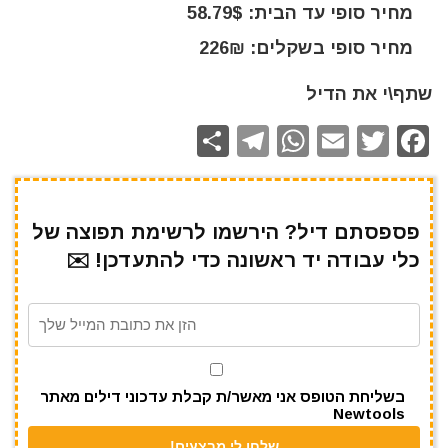
מחיר סופי עד הבית: 58.79$
מחיר סופי בשקלים: 226₪
שתף\י את הדיל
S
T
W
E
T
F
h
el
h
m
w
a
ar
e
at
ai
it
c
e
gr
s
l
te
e
פספסתם דיל? הירשמו לרשימת תפוצה של
כלי עבודה יד ראשונה כדי להתעדכן! ✉️
a
A
r
b
m
p
o
p
o
k
בשליחת הטופס אני מאשר/ת קבלת עדכוני דילים מאתר
Newtools