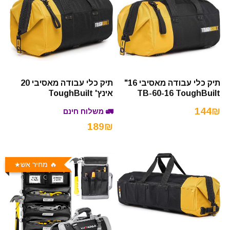
תיק כלי עבודה מאסיבי 16"
תיק כלי עבודה מאסיבי 20
TB-60-16 ToughBuilt
אינץ' ToughBuilt
144₪
🚛 משלוח חינם
189₪
🔥 מחיר אש