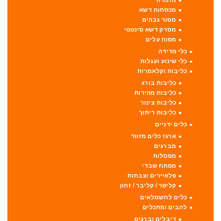
מכסחות דשא
מסור גבהים
מסרק דשא סינטטי
מפוח עלים
כלי מדידה
כלי שינוע ועגלות
כליבות וקלאמרות
כליבות בורג
כליבות מהירות
כליבות צינור
כליבות ריתוך
כלים ידניים
ארגז כלים מזווד
מברגים
מפסלות
מפתח שבדי
פלאיירים וצבתות
קליפר / קליבר / זחון
כלים לחשמלאים
להבים ומתכלים
דיבלים וברגים