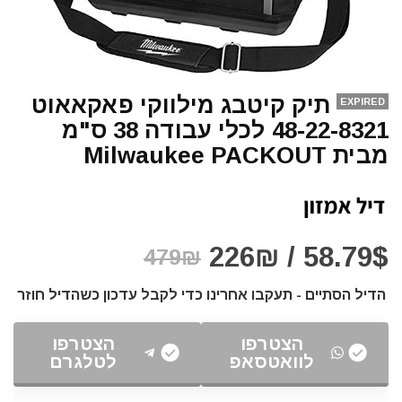
תיק קיטבג מילווקי פאקאאוט
EXPIRED
48-22-8321 לכלי עבודה 38 ס"מ
מבית Milwaukee PACKOUT
58.79$ / 226₪
479₪
הדיל הסתיים - תעקבו אחרינו כדי לקבל עדכון כשהדיל חוזר
הצטרפו
הצטרפו
לוואטסאפ
לטלגרם