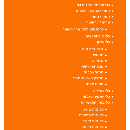
גנרטורים ותחנות כח
חומרי הדבקה ואיטום
חומרי ניקוי
טרימר / ראוטר
כרסומים לטרימר / ראוטר
כלי אינסטלציה
כלי גינון
גוזם גדר חיה
חרמש
מזמרה
מכסחות דשא
מסור גבהים
מסרק דשא סינטטי
מפוח עלים
כלי מדידה
כלי שינוע ועגלות
כליבות וקלאמרות
כליבות בורג
כליבות מהירות
כליבות צינור
כליבות ריתוך