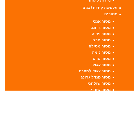
ניירות ליטוש
מלטשת קירות / גבס
מסורים
מסור אנכי
מסור גרונג
מסור וידיה
מסור חרב
מסור מסילה
מסור נימה
מסור סרט
מסור עגול
מסור עגול למתכת
מסור פנדל גרונג
מסור שולחני
מסור שורף
מסור שרשרת
מערבל דבק / צבע
מפתחות רטיטה
מפתח רטיטה 1"
מפתח רטיטה 1/2"
מפתח רטיטה 3/4"
מפתח רטיטה 3/8"