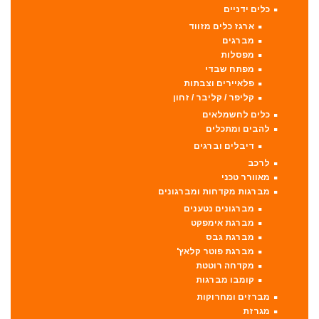
כלים ידניים
ארגז כלים מזווד
מברגים
מפסלות
מפתח שבדי
פלאיירים וצבתות
קליפר / קליבר / זחון
כלים לחשמלאים
להבים ומתכלים
דיבלים וברגים
לרכב
מאוורר טכני
מברגות מקדחות ומברגונים
מברגונים נטענים
מברגת אימפקט
מברגת גבס
מברגת פוטר קלאץ'
מקדחה רוטטת
קומבו מברגות
מברזים ומחרוקות
מגרזת