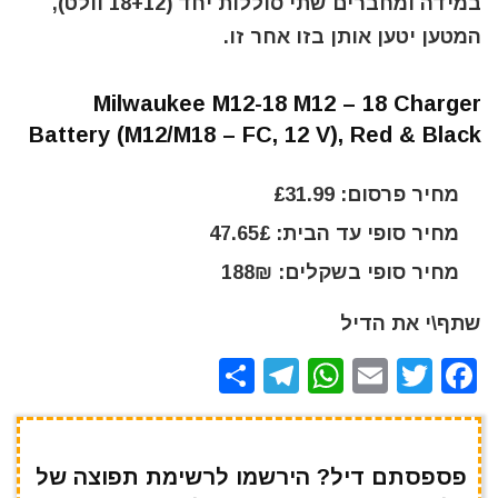
במידה ומחברים שתי סוללות יחד (18+12 וולט),
המטען יטען אותן בזו אחר זו.
Milwaukee M12-18 M12 – 18 Charger
Battery (M12/M18 – FC, 12 V), Red & Black
מחיר פרסום: £31.99
מחיר סופי עד הבית: 47.65£
מחיר סופי בשקלים: 188₪
שתף\י את הדיל
S
T
W
E
T
F
h
el
h
m
w
a
ar
e
at
ai
it
c
e
gr
s
l
te
e
פספסתם דיל? הירשמו לרשימת תפוצה של