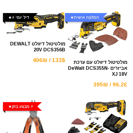
המלצה אישית
דיל יומי ⚡️
מולטיטול דיוולט DEWALT
20V DCS356B
133$ / 406₪
מולטיטול דיוולט עם ערכת
אביזרים DeWalt DCS355N-
XJ 18V
96.2£ / 395₪
⚡️ מבצע בזק