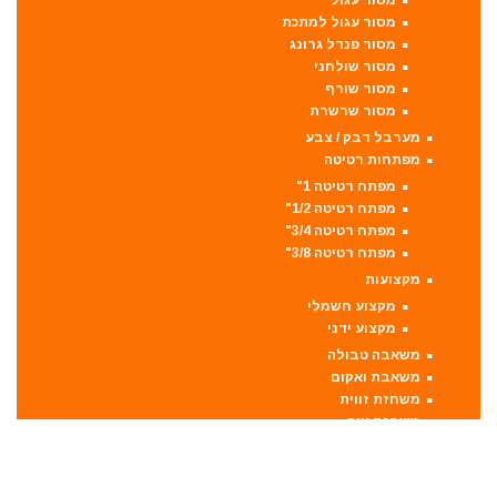
מסור עגול
מסור עגול למתכת
מסור פנדל גרונג
מסור שולחני
מסור שורף
מסור שרשרת
מערבל דבק / צבע
מפתחות רטיטה
מפתח רטיטה 1"
מפתח רטיטה 1/2"
מפתח רטיטה 3/4"
מפתח רטיטה 3/8"
מקצועות
מקצוע חשמלי
מקצוע ידני
משאבה טבולה
משאבת ואקום
משחזת זווית
משחזת ציר
סוללות
סולמות
סכינים וכלי בישול