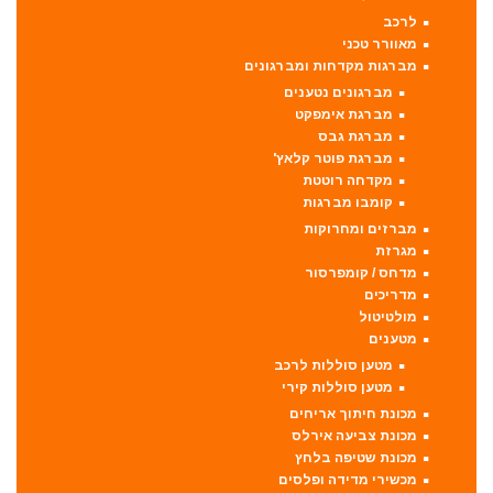
לרכב
מאוורר טכני
מברגות מקדחות ומברגונים
מברגונים נטענים
מברגת אימפקט
מברגת גבס
מברגת פוטר קלאץ'
מקדחה רוטטת
קומבו מברגות
מברזים ומחרוקות
מגרזת
מדחס / קומפרסור
מדריכים
מולטיטול
מטענים
מטען סוללות לרכב
מטען סוללות קירי
מכונת חיתוך אריחים
מכונת צביעה אירלס
מכונת שטיפה בלחץ
מכשירי מדידה ופלסים