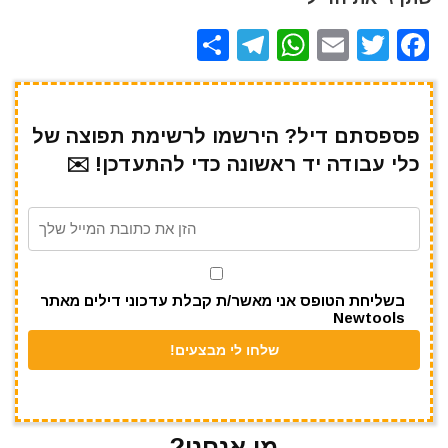
S
T
W
E
T
F
h
el
h
m
w
a
ar
e
at
ai
it
c
e
gr
s
l
te
e
פספסתם דיל? הירשמו לרשימת תפוצה של
כלי עבודה יד ראשונה כדי להתעדכן! ✉️
a
A
r
b
m
p
o
p
o
k
בשליחת הטופס אני מאשר/ת קבלת עדכוני דילים מאתר
Newtools
מי אנחנו?