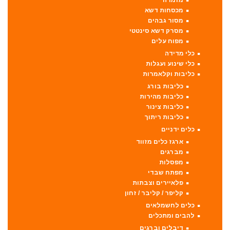
מזמרה
מכסחות דשא
מסור גבהים
מסרק דשא סינטטי
מפוח עלים
כלי מדידה
כלי שינוע ועגלות
כליבות וקלאמרות
כליבות בורג
כליבות מהירות
כליבות צינור
כליבות ריתוך
כלים ידניים
ארגז כלים מזווד
מברגים
מפסלות
מפתח שבדי
פלאיירים וצבתות
קליפר / קליבר / זחון
כלים לחשמלאים
להבים ומתכלים
דיבלים וברגים