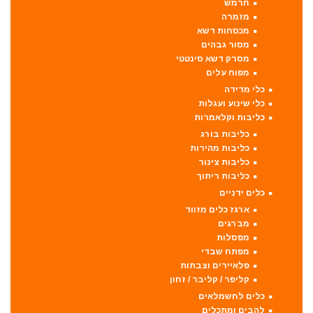
חרמש
מזמרה
מכסחות דשא
מסור גבהים
מסרק דשא סינטטי
מפוח עלים
כלי מדידה
כלי שינוע ועגלות
כליבות וקלאמרות
כליבות בורג
כליבות מהירות
כליבות צינור
כליבות ריתוך
כלים ידניים
ארגז כלים מזווד
מברגים
מפסלות
מפתח שבדי
פלאיירים וצבתות
קליפר / קליבר / זחון
כלים לחשמלאים
להבים ומתכלים