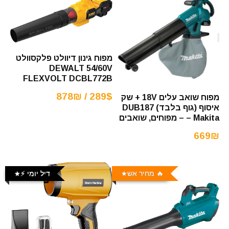
מפוח גינון דיוולט פלקסוולט
DEWALT 54/60V
FLEXVOLT DCBL772B
289$ / 878₪
מפוח שואב עלים 18V + שק
איסוף (גוף בלבד) DUB187
Makita – – מפוחים, שואבים
669₪
🔥 מחיר אש
דיל יומי ⚡️