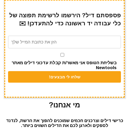
ar
e
at
ai
it
c
e
gr
s
l
te
e
פספסתם דיל? הירשמו לרשימת תפוצה של
כלי עבודה יד ראשונה כדי להתעדכן! ✉️
a
A
r
b
m
p
o
p
o
k
בשליחת הטופס אני מאשר/ת קבלת עדכוני דילים מאתר
Newtools
מי אנחנו?
כרישי דילים וצרכנים חכמים שמוכנים להפוך את הרשת, לנדנד
לספקים ולארגן לכם את הדילים השווים ביותר.