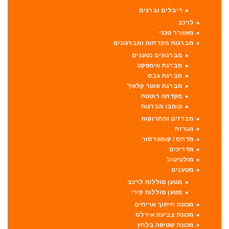
דיבלים וברגים
לרכב
מאוורר טכני
מברגות מקדחות ומברגונים
מברגונים נטענים
מברגת אימפקט
מברגת גבס
מברגת פוטר קלאץ'
מקדחה רוטטת
קומבו מברגות
מברזים ומחרוקות
מגרזת
מדחס / קומפרסור
מדריכים
מולטיטול
מטענים
מטען סוללות לרכב
מטען סוללות קירי
מכונת חיתוך אריחים
מכונת צביעה אירלס
מכונת שטיפה בלחץ