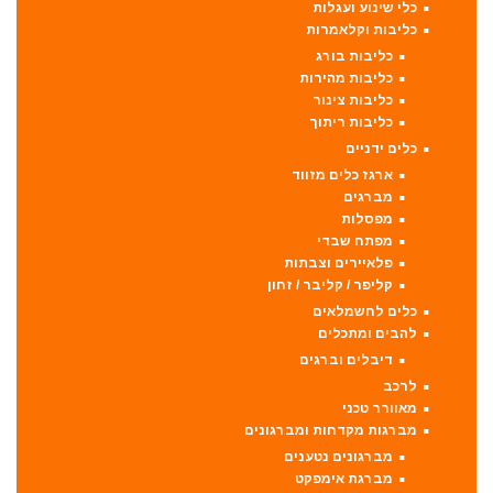
כלי שינוע ועגלות
כליבות וקלאמרות
כליבות בורג
כליבות מהירות
כליבות צינור
כליבות ריתוך
כלים ידניים
ארגז כלים מזווד
מברגים
מפסלות
מפתח שבדי
פלאיירים וצבתות
קליפר / קליבר / זחון
כלים לחשמלאים
להבים ומתכלים
דיבלים וברגים
לרכב
מאוורר טכני
מברגות מקדחות ומברגונים
מברגונים נטענים
מברגת אימפקט