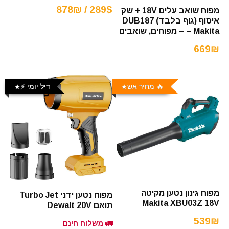
289$ / 878₪
מפוח שואב עלים 18V + שק
איסוף (גוף בלבד) DUB187
Makita – – מפוחים, שואבים
669₪
🔥 מחיר אש
דיל יומי ⚡️
מפוח גינון נטען מקיטה
מפוח נטען ידני Turbo Jet
Makita XBU03Z 18V
תואם Dewalt 20V
539₪
🚛 משלוח חינם