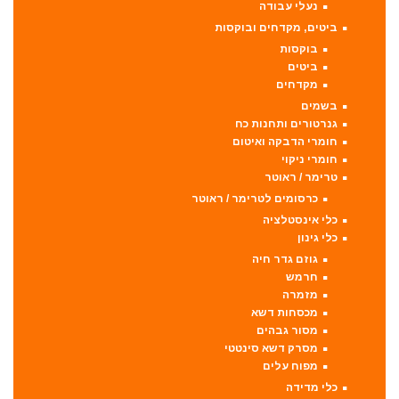
נעלי עבודה
ביטים, מקדחים ובוקסות
בוקסות
ביטים
מקדחים
בשמים
גנרטורים ותחנות כח
חומרי הדבקה ואיטום
חומרי ניקוי
טרימר / ראוטר
כרסומים לטרימר / ראוטר
כלי אינסטלציה
כלי גינון
גוזם גדר חיה
חרמש
מזמרה
מכסחות דשא
מסור גבהים
מסרק דשא סינטטי
מפוח עלים
כלי מדידה