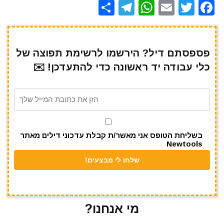
S
T
W
E
T
F
h
el
h
m
w
a
ar
e
at
ai
it
c
e
gr
s
l
te
e
פספסתם דיל? הירשמו לרשימת תפוצה של
כלי עבודה יד ראשונה כדי להתעדכן! ✉️
a
A
r
b
m
p
o
p
o
k
בשליחת הטופס אני מאשר/ת קבלת עדכוני דילים מאתר
Newtools
מי אנחנו?