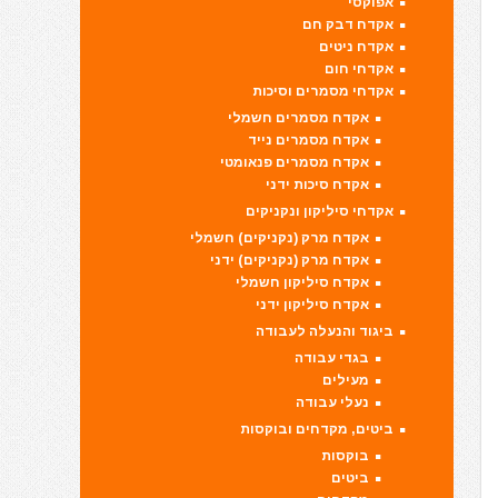
אפוקסי
אקדח דבק חם
אקדח ניטים
אקדחי חום
אקדחי מסמרים וסיכות
אקדח מסמרים חשמלי
אקדח מסמרים נייד
אקדח מסמרים פנאומטי
אקדח סיכות ידני
אקדחי סיליקון ונקניקים
אקדח מרק (נקניקים) חשמלי
אקדח מרק (נקניקים) ידני
אקדח סיליקון חשמלי
אקדח סיליקון ידני
ביגוד והנעלה לעבודה
בגדי עבודה
מעילים
נעלי עבודה
ביטים, מקדחים ובוקסות
בוקסות
ביטים