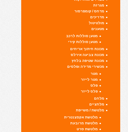
מגרזת
מדחס / קומפרסור
מדריכים
מולטיטול
מטענים
מטען סוללות לרכב
מטען סוללות קירי
מכונת חיתוך אריחים
מכונת צביעה אירלס
מכונת שטיפה בלחץ
מכשירי מדידה ופלסים
מטר
מטר לייזר
פלס
פלס לייזר
מלחם
מלחציים
מלטשת / משייפת
מלטשת אקסצנטרית
מלטשת מרובעת
מלטשת סרט