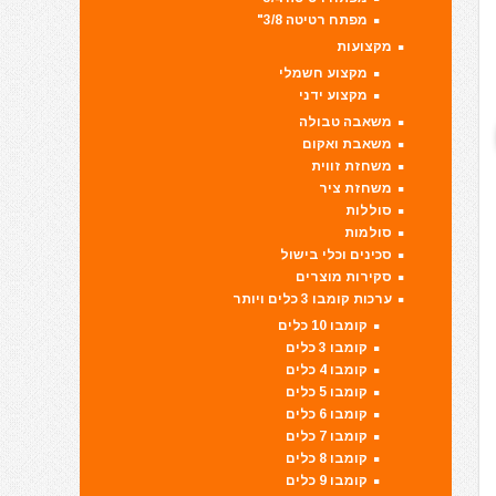
מפתח רטיטה 3/8"
מקצועות
מקצוע חשמלי
מקצוע ידני
משאבה טבולה
משאבת ואקום
משחזת זווית
משחזת ציר
סוללות
סולמות
סכינים וכלי בישול
סקירות מוצרים
ערכות קומבו 3 כלים ויותר
קומבו 10 כלים
קומבו 3 כלים
קומבו 4 כלים
קומבו 5 כלים
קומבו 6 כלים
קומבו 7 כלים
קומבו 8 כלים
קומבו 9 כלים