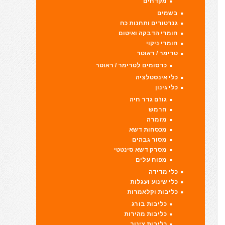
מקדחים
בשמים
גנרטורים ותחנות כח
חומרי הדבקה ואיטום
חומרי ניקוי
טרימר / ראוטר
כרסומים לטרימר / ראוטר
כלי אינסטלציה
כלי גינון
גוזם גדר חיה
חרמש
מזמרה
מכסחות דשא
מסור גבהים
מסרק דשא סינטטי
מפוח עלים
כלי מדידה
כלי שינוע ועגלות
כליבות וקלאמרות
כליבות בורג
כליבות מהירות
כליבות צינור