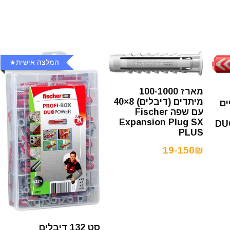
המלצה אישית
מארז 100-1000
מיתדים (דיבלים) 8×40
ים
עם שפה Fischer
Expansion Plug SX
DU
PLUS
19-150₪
סט 132 דיבלים