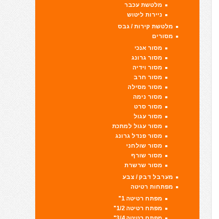
מלטשת עכבר
ניירות ליטוש
מלטשת קירות / גבס
מסורים
מסור אנכי
מסור גרונג
מסור וידיה
מסור חרב
מסור מסילה
מסור נימה
מסור סרט
מסור עגול
מסור עגול למתכת
מסור פנדל גרונג
מסור שולחני
מסור שורף
מסור שרשרת
מערבל דבק / צבע
מפתחות רטיטה
מפתח רטיטה 1"
מפתח רטיטה 1/2"
מפתח רטיטה 3/4"