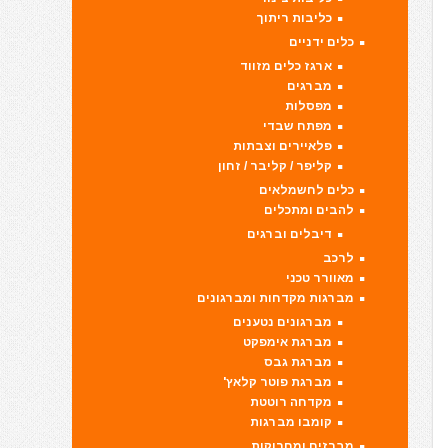
כליבות ריתוך
כלים ידניים
ארגז כלים מזווד
מברגים
מפסלות
מפתח שבדי
פלאיירים וצבתות
קליפר / קליבר / זחון
כלים לחשמלאים
להבים ומתכלים
דיבלים וברגים
לרכב
מאוורר טכני
מברגות מקדחות ומברגונים
מברגונים נטענים
מברגת אימפקט
מברגת גבס
מברגת פוטר קלאץ'
מקדחה רוטטת
קומבו מברגות
מברזים ומחרוקות