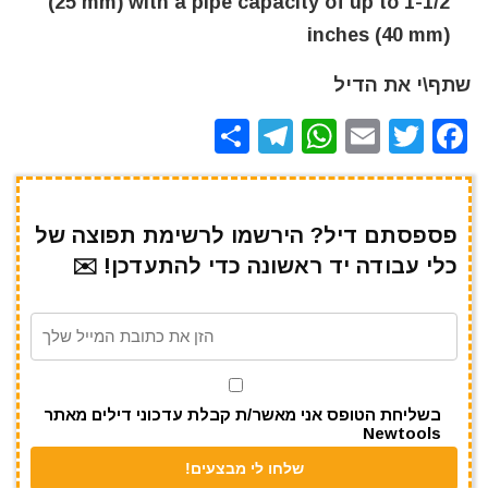
(25 mm) with a pipe capacity of up to 1-1/2
inches (40 mm)
שתף\י את הדיל
S
T
W
E
T
F
h
el
h
m
w
a
ar
e
at
ai
it
c
e
gr
s
l
te
e
פספסתם דיל? הירשמו לרשימת תפוצה של
כלי עבודה יד ראשונה כדי להתעדכן! ✉️
a
A
r
b
m
p
o
p
o
k
בשליחת הטופס אני מאשר/ת קבלת עדכוני דילים מאתר
Newtools