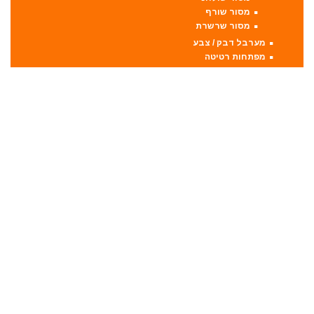
מסור שורף
מסור שרשרת
מערבל דבק / צבע
מפתחות רטיטה
מפתח רטיטה 1"
מפתח רטיטה 1/2"
מפתח רטיטה 3/4"
מפתח רטיטה 3/8"
מקצועות
מקצוע חשמלי
מקצוע ידני
משאבה טבולה
משאבת ואקום
משחזת זווית
משחזת ציר
סוללות
סולמות
סכינים וכלי בישול
סקירות מוצרים
ערכות קומבו 3 כלים ויותר
קומבו 10 כלים