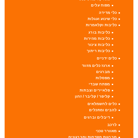
מפוח עלים
כלי מדידה
כלי שינוע ועגלות
כליבות וקלאמרות
כליבות בורג
כליבות מהירות
כליבות צינור
כליבות ריתוך
כלים ידניים
ארגז כלים מזווד
מברגים
מפסלות
מפתח שבדי
פלאיירים וצבתות
קליפר / קליבר / זחון
כלים לחשמלאים
להבים ומתכלים
דיבלים וברגים
לרכב
מאוורר טכני
מברגות מקדחות ומברגונים