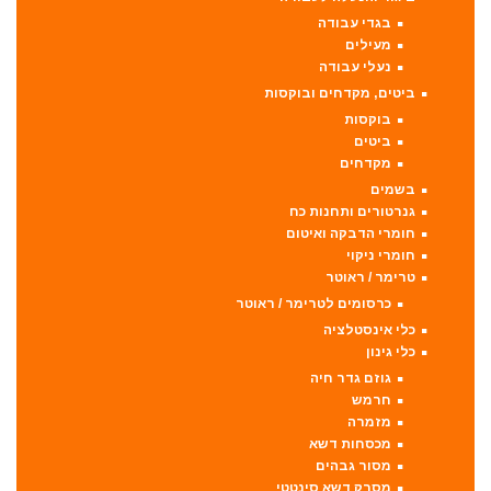
בגדי עבודה
מעילים
נעלי עבודה
ביטים, מקדחים ובוקסות
בוקסות
ביטים
מקדחים
בשמים
גנרטורים ותחנות כח
חומרי הדבקה ואיטום
חומרי ניקוי
טרימר / ראוטר
כרסומים לטרימר / ראוטר
כלי אינסטלציה
כלי גינון
גוזם גדר חיה
חרמש
מזמרה
מכסחות דשא
מסור גבהים
מסרק דשא סינטטי