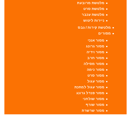
מלטשת מרובעת
מלטשת סרט
מלטשת עכבר
ניירות ליטוש
מלטשת קירות / גבס
מסורים
מסור אנכי
מסור גרונג
מסור וידיה
מסור חרב
מסור מסילה
מסור נימה
מסור סרט
מסור עגול
מסור עגול למתכת
מסור פנדל גרונג
מסור שולחני
מסור שורף
מסור שרשרת
מערבל דבק / צבע
מפתחות רטיטה
מפתח רטיטה 1"