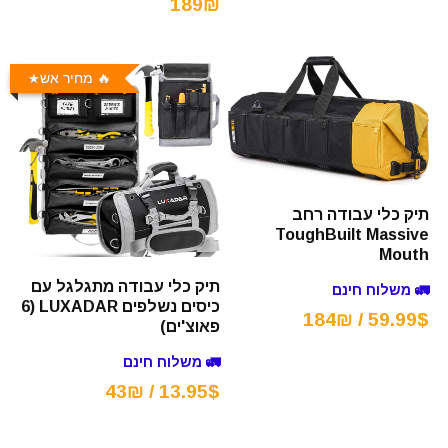
189₪
🔥 מחיר אש
תיק כלי עבודה רחב
ToughBuilt Massive
Mouth
תיק כלי עבודה מתגלגל עם
🚛 משלוח חינם
כיסים נשלפים LUXADAR (6
59.99$ / 184₪
פאוצ'ים)
🚛 משלוח חינם
13.95$ / 43₪