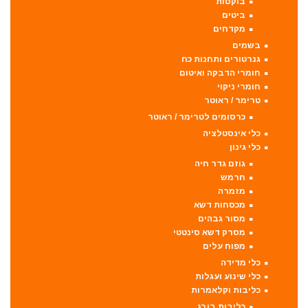
בוקסות
ביטים
מקדחים
בשמים
גנרטורים ותחנות כח
חומרי הדבקה ואיטום
חומרי ניקוי
טרימר / ראוטר
כרסומים לטרימר / ראוטר
כלי אינסטלציה
כלי גינון
גוזם גדר חיה
חרמש
מזמרה
מכסחות דשא
מסור גבהים
מסרק דשא סינטטי
מפוח עלים
כלי מדידה
כלי שינוע ועגלות
כליבות וקלאמרות
כליבות בורג