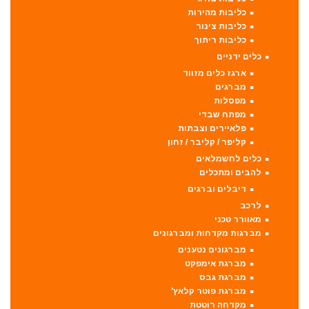
כליבות מהירות
כליבות צינור
כליבות ריתוך
כלים ידניים
ארגז כלים מזווד
מברגים
מפסלות
מפתח שבדי
פלאיירים וצבתות
קליפר / קליבר / זחון
כלים לחשמלאים
להבים ומתכלים
דיבלים וברגים
לרכב
מאוורר טכני
מברגות מקדחות ומברגונים
מברגונים נטענים
מברגת אימפקט
מברגת גבס
מברגת פוטר קלאץ'
מקדחה רוטטת