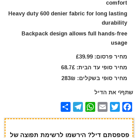
comfort
Heavy duty 600 denier fabric for long lasting
durability
Backpack design allows full hands-free
usage
מחיר פרסום: £39.99
מחיר סופי עד הבית: 68.7£
מחיר סופי בשקלים: 283₪
שתף\י את הדיל
S
T
W
E
T
F
h
el
h
m
w
a
ar
e
at
ai
it
c
e
gr
s
l
te
e
פספסתם דיל? הירשמו לרשימת תפוצה של