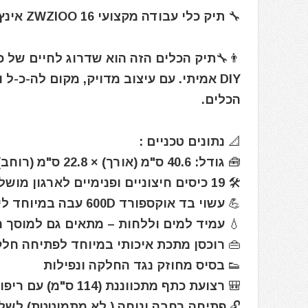
🔧 תיק כלי עבודה מקצועי ZWZIOO 16 אינץ' עם 19 תאים 🔨
👨‍🔧תיק הכלים הזה הוא שדרוג לחיים של כ
DIY אמיתי. עם עיצוב מדויק, מקום לה-כ-
הכלים.
📐 נתונים טכניים :
🧰 גודל: 40.6 ס"מ (אורך) × 22.8 ס"מ (רוחב) × 25.4 ס"מ (גובה)
🛠️ 19 כיסים חיצוניים ופנימיים לארגון מושלם של כלים גדולים וקטנים
💪 עשוי בד אוקספורד 600D עבה במיוחד ליום-יום אינטנסיבי
💧 עמיד למים וללחות – מתאים גם למוסך ר
👜 רוכסן מתכת איכותי במיוחד לפתיחה חל
👟 בסיס מחוזק נגד החלקה ונפילות
🎒 רצועת כתף מתכווננת (114 ס"מ) עם ריפוד נוח + ידיות עם כותנה מרופדת
🔓 פתיחה רחבה ונוחה ( לא מתמוטטת) לשל