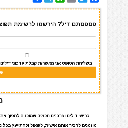
h
el
h
m
w
a
ar
e
at
ai
it
c
e
gr
s
l
te
e
פספסתם דיל? הירשמו לרשימת תפוצה 
a
A
r
b
m
p
o
p
o
k
בשליחת הטופס אני מאשר/ת קבלת עדכוני דילים מאתר s
מ
כרישי דילים וצרכנים חכמים שמוכנים להפוך את 
מוזמנים להכיר אותנו אישית, לשאול ולהתייעץ בכל 