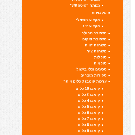
מפתח רטיטה 3/8"
מקצועות
מקצוע חשמלי
מקצוע ידני
משאבה טבולה
משאבת ואקום
משחזת זווית
משחזת ציר
סוללות
סולמות
סכינים וכלי בישול
סקירות מוצרים
ערכות קומבו 3 כלים ויותר
קומבו 10 כלים
קומבו 3 כלים
קומבו 4 כלים
קומבו 5 כלים
קומבו 6 כלים
קומבו 7 כלים
קומבו 8 כלים
קומבו 9 כלים