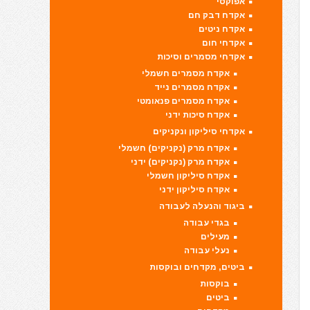
אפוקסי
אקדח דבק חם
אקדח ניטים
אקדחי חום
אקדחי מסמרים וסיכות
אקדח מסמרים חשמלי
אקדח מסמרים נייד
אקדח מסמרים פנאומטי
אקדח סיכות ידני
אקדחי סיליקון ונקניקים
אקדח מרק (נקניקים) חשמלי
אקדח מרק (נקניקים) ידני
אקדח סיליקון חשמלי
אקדח סיליקון ידני
ביגוד והנעלה לעבודה
בגדי עבודה
מעילים
נעלי עבודה
ביטים, מקדחים ובוקסות
בוקסות
ביטים