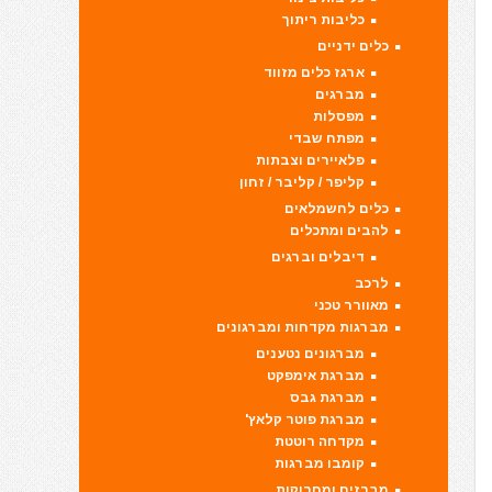
כליבות ריתוך
כלים ידניים
ארגז כלים מזווד
מברגים
מפסלות
מפתח שבדי
פלאיירים וצבתות
קליפר / קליבר / זחון
כלים לחשמלאים
להבים ומתכלים
דיבלים וברגים
לרכב
מאוורר טכני
מברגות מקדחות ומברגונים
מברגונים נטענים
מברגת אימפקט
מברגת גבס
מברגת פוטר קלאץ'
מקדחה רוטטת
קומבו מברגות
מברזים ומחרוקות