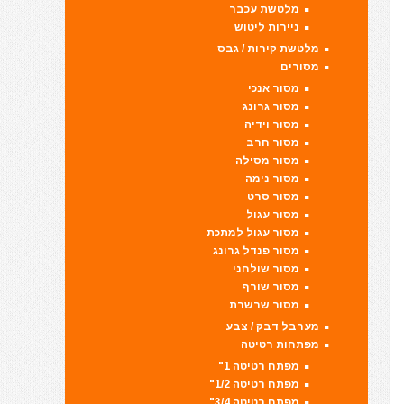
מלטשת עכבר
ניירות ליטוש
מלטשת קירות / גבס
מסורים
מסור אנכי
מסור גרונג
מסור וידיה
מסור חרב
מסור מסילה
מסור נימה
מסור סרט
מסור עגול
מסור עגול למתכת
מסור פנדל גרונג
מסור שולחני
מסור שורף
מסור שרשרת
מערבל דבק / צבע
מפתחות רטיטה
מפתח רטיטה 1"
מפתח רטיטה 1/2"
מפתח רטיטה 3/4"