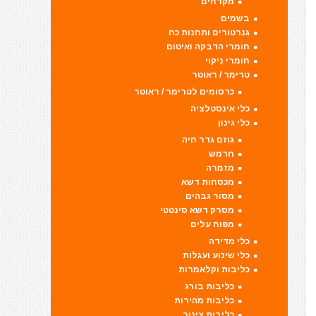
מקדחים
בשמים
גנרטורים ותחנות כח
חומרי הדבקה ואיטום
חומרי ניקוי
טרימר / ראוטר
כרסומים לטרימר / ראוטר
כלי אינסטלציה
כלי גינון
גוזם גדר חיה
חרמש
מזמרה
מכסחות דשא
מסור גבהים
מסרק דשא סינטטי
מפוח עלים
כלי מדידה
כלי שינוע ועגלות
כליבות וקלאמרות
כליבות בורג
כליבות מהירות
כליבות צינור