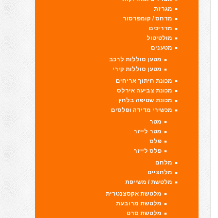
מגרזת
מדחס / קומפרסור
מדריכים
מולטיטול
מטענים
מטען סוללות לרכב
מטען סוללות קירי
מכונת חיתוך אריחים
מכונת צביעה אירלס
מכונת שטיפה בלחץ
מכשירי מדידה ופלסים
מטר
מטר לייזר
פלס
פלס לייזר
מלחם
מלחציים
מלטשת / משייפת
מלטשת אקסצנטרית
מלטשת מרובעת
מלטשת סרט