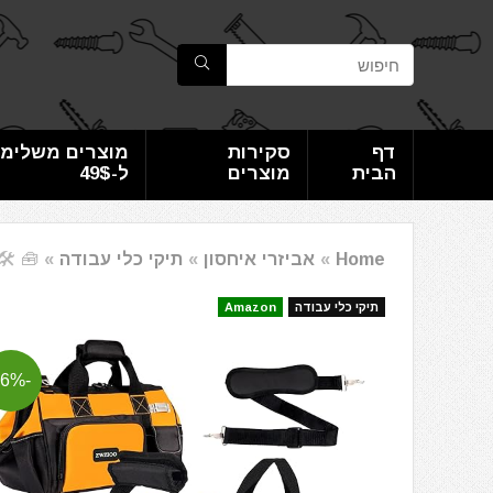
דף
סקירות
מוצרים משלימי
הבית
מוצרים
ל-49$
Home
»
אביזרי איחסון
»
תיקי כלי עבודה
»
🧰 🛠️ תי
תיקי כלי עבודה
Amazon
-46%