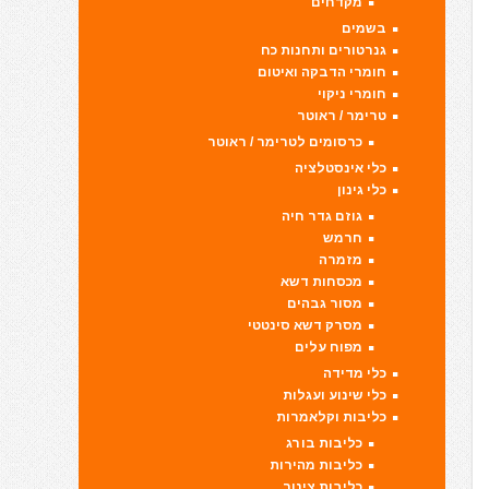
מקדחים
בשמים
גנרטורים ותחנות כח
חומרי הדבקה ואיטום
חומרי ניקוי
טרימר / ראוטר
כרסומים לטרימר / ראוטר
כלי אינסטלציה
כלי גינון
גוזם גדר חיה
חרמש
מזמרה
מכסחות דשא
מסור גבהים
מסרק דשא סינטטי
מפוח עלים
כלי מדידה
כלי שינוע ועגלות
כליבות וקלאמרות
כליבות בורג
כליבות מהירות
כליבות צינור