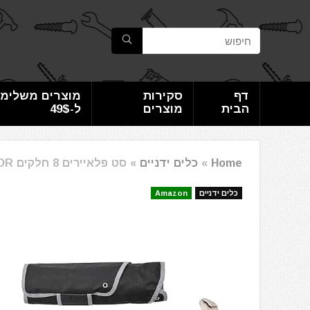
דף
סקירות
מוצרים משלימי
הבית
מוצרים
ל-49$
Home
»
כלים ידניים
»
סט פלאיירים 8 חלקים VEVOR מפלדה מוקשחת – כולל מפתח שוודי ותיק נשיאה
כלים ידניים
Amazon