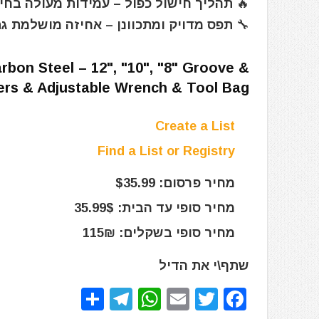
🔥 תהליך חישול כפול – עמידות מעולה בחי
🔧 תפס מדויק ומתכוונן – אחיזה מושלמת ג
rbon Steel – 12", "10", "8" Groove &
iers & Adjustable Wrench & Tool Bag
Create a List
Find a List or Registry
מחיר פרסום: $35.99
מחיר סופי עד הבית: 35.99$
מחיר סופי בשקלים: 115₪
שתף\י את הדיל
S
T
W
E
T
F