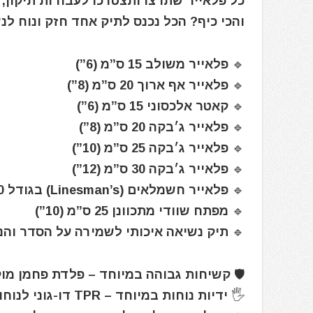
כל פלאייר שתרצו ותצטרכו לעבודות תיקון, 
והכי כיף? הכל נכנס לתיק אחד חזק ונוח לנ
🔹 פלאייר משולב 15 ס”מ (6”)
🔹 פלאייר אף ארוך 20 ס”מ (8”)
🔹 קאטר אלכסוני 15 ס”מ (6”)
🔹 פלאייר ג׳בקה 20 ס”מ (8”)
🔹 פלאייר ג׳בקה 25 ס”מ (10”)
🔹 פלאייר ג׳בקה 30 ס”מ (12”)
🔹 פלאייר חשמלאים (Linesman’s) בגודל 20 ס”מ (8”)
🔹 מפתח שוודי מתכוונן 25 ס”מ (10”)
🔹 תיק נשיאה איכותי לשמירה על הסדר והני
🛡️ קשיחות גבוהה במיוחד – פלדת פחמן מוקש
🖐️ ידיות נוחות במיוחד – TPR דו-גוני לנוחות אחיזה מרבית, נטולות ריח או תגובה לשמן