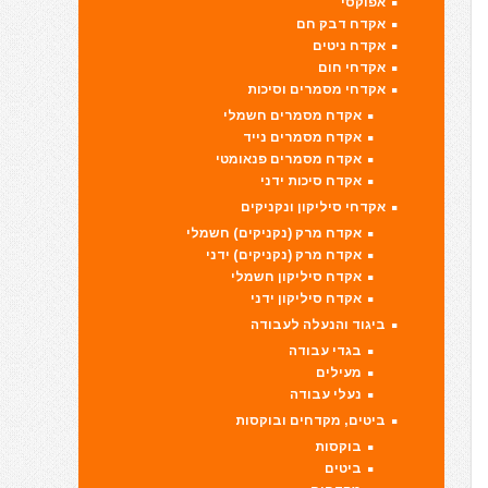
אפוקסי
אקדח דבק חם
אקדח ניטים
אקדחי חום
אקדחי מסמרים וסיכות
אקדח מסמרים חשמלי
אקדח מסמרים נייד
אקדח מסמרים פנאומטי
אקדח סיכות ידני
אקדחי סיליקון ונקניקים
אקדח מרק (נקניקים) חשמלי
אקדח מרק (נקניקים) ידני
אקדח סיליקון חשמלי
אקדח סיליקון ידני
ביגוד והנעלה לעבודה
בגדי עבודה
מעילים
נעלי עבודה
ביטים, מקדחים ובוקסות
בוקסות
ביטים