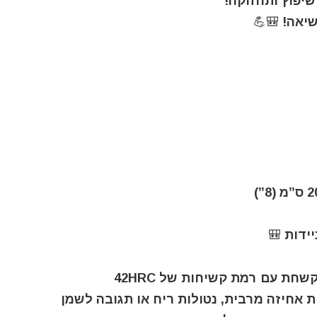
שיפוץ ותחזוקה!
שיאה! 🎒💪
ידות 🎒
חת עם רמת קשיחות של 42HRC