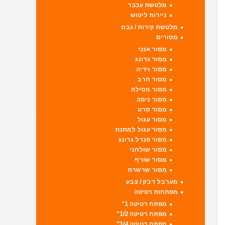
מלטשת עכבר
ניירות ליטוש
מלטשת קירות / גבס
מסורים
מסור אנכי
מסור גרונג
מסור וידיה
מסור חרב
מסור מסילה
מסור נימה
מסור סרט
מסור עגול
מסור עגול למתכת
מסור פנדל גרונג
מסור שולחני
מסור שורף
מסור שרשרת
מערבל דבק / צבע
מפתחות רטיטה
מפתח רטיטה 1"
מפתח רטיטה 1/2"
מפתח רטיטה 3/4"