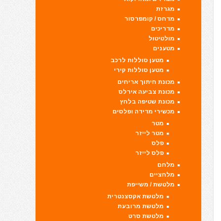
מגרזת
מדחס / קומפרסור
מדריכים
מולטיטול
מטענים
מטען סוללות לרכב
מטען סוללות קירי
מכונת חיתוך אריחים
מכונת צביעה אירלס
מכונת שטיפה בלחץ
מכשירי מדידה ופלסים
מטר
מטר לייזר
פלס
פלס לייזר
מלחם
מלחציים
מלטשת / משייפת
מלטשת אקסצנטרית
מלטשת מרובעת
מלטשת סרט