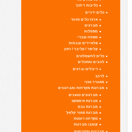
כליבות ריתוך
כלים ידניים
ארגז כלים מזווד
מברגים
מפסלות
מפתח שבדי
פלאיירים וצבתות
קליפר / קליבר / זחון
כלים לחשמלאים
להבים ומתכלים
דיבלים וברגים
לרכב
מאוורר טכני
מברגות מקדחות ומברגונים
מברגונים נטענים
מברגת אימפקט
מברגת גבס
מברגת פוטר קלאץ'
מקדחה רוטטת
קומבו מברגות
מברזים ומחרוקות