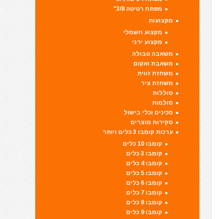
מפתח רטיטה 3/8"
מקצועות
מקצוע חשמלי
מקצוע ידני
משאבה טבולה
משאבת ואקום
משחזת זווית
משחזת ציר
סוללות
סולמות
סכינים וכלי בישול
סקירות מוצרים
ערכות קומבו 3 כלים ויותר
קומבו 10 כלים
קומבו 3 כלים
קומבו 4 כלים
קומבו 5 כלים
קומבו 6 כלים
קומבו 7 כלים
קומבו 8 כלים
קומבו 9 כלים