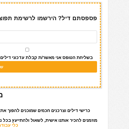
h
el
h
m
w
a
ar
e
at
ai
it
c
e
gr
s
l
te
e
פספסתם דיל? הירשמו לרשימת תפוצה 
a
A
r
b
m
p
o
p
o
k
בשליחת הטופס אני מאשר/ת קבלת עדכוני דילים מאתר s
מ
כרישי דילים וצרכנים חכמים שמוכנים להפוך את 
מוזמנים להכיר אותנו אישית, לשאול ולהתייעץ בכל 
כלי עבודה