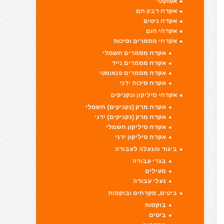
אפוקסי
אקדח דבק חם
אקדח ניטים
אקדחי חום
אקדחי מסמרים וסיכות
אקדח מסמרים חשמלי
אקדח מסמרים נייד
אקדח מסמרים פנאומטי
אקדח סיכות ידני
אקדחי סיליקון ונקניקים
אקדח מרק (נקניקים) חשמלי
אקדח מרק (נקניקים) ידני
אקדח סיליקון חשמלי
אקדח סיליקון ידני
ביגוד והנעלה לעבודה
בגדי עבודה
מעילים
נעלי עבודה
ביטים, מקדחים ובוקסות
בוקסות
ביטים