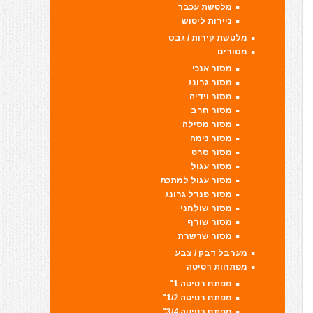
מלטשת עכבר
ניירות ליטוש
מלטשת קירות / גבס
מסורים
מסור אנכי
מסור גרונג
מסור וידיה
מסור חרב
מסור מסילה
מסור נימה
מסור סרט
מסור עגול
מסור עגול למתכת
מסור פנדל גרונג
מסור שולחני
מסור שורף
מסור שרשרת
מערבל דבק / צבע
מפתחות רטיטה
מפתח רטיטה 1"
מפתח רטיטה 1/2"
מפתח רטיטה 3/4"