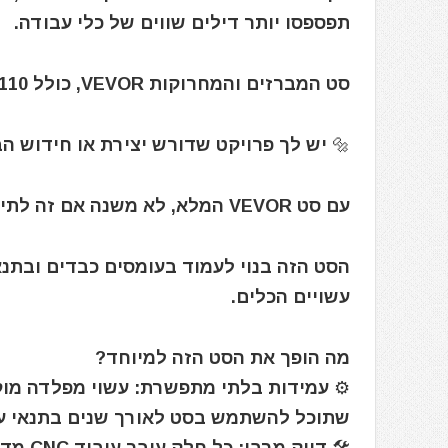
תפספסו יותר דילים שווים של כלי עבודה.
סט המברזים והמחרוקות VEVOR, כולל 110 חלקים במידות M2 עד M18
🔩 יש לך פרויקט שדורש יצירת או חידוש ה
עם סט VEVOR המלא, לא משנה אם זה לתיקון ביתי, לרכב או לצנרת – אתה מסודר.
הסט הזה בנוי לעמוד בעומסים כבדים ובתנ
עשויים הכלים.
מה הופך את הסט הזה למיוחד?
שתוכל להשתמש בסט לאורך שנים בתנאי ע