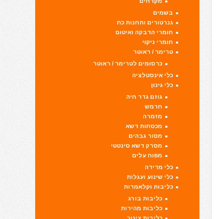
מקדחים
בשמים
גנרטורים ותחנות כח
חומרי הדבקה ואיטום
חומרי ניקוי
טרימר / ראוטר
כרסומים לטרימר / ראוטר
כלי אינסטלציה
כלי גינון
גוזם גדר חיה
חרמש
מזמרה
מכסחות דשא
מסור גבהים
מסרק דשא סינטטי
מפוח עלים
כלי מדידה
כלי שינוע ועגלות
כליבות וקלאמרות
כליבות בורג
כליבות מהירות
כליבות צינור