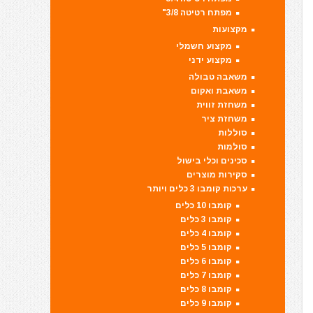
מפתח רטיטה 3/8"
מקצועות
מקצוע חשמלי
מקצוע ידני
משאבה טבולה
משאבת ואקום
משחזת זווית
משחזת ציר
סוללות
סולמות
סכינים וכלי בישול
סקירות מוצרים
ערכות קומבו 3 כלים ויותר
קומבו 10 כלים
קומבו 3 כלים
קומבו 4 כלים
קומבו 5 כלים
קומבו 6 כלים
קומבו 7 כלים
קומבו 8 כלים
קומבו 9 כלים