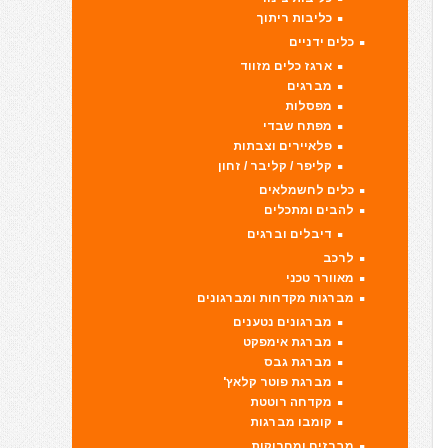
כליבות ריתוך
כלים ידניים
ארגז כלים מזווד
מברגים
מפסלות
מפתח שבדי
פלאיירים וצבתות
קליפר / קליבר / זחון
כלים לחשמלאים
להבים ומתכלים
דיבלים וברגים
לרכב
מאוורר טכני
מברגות מקדחות ומברגונים
מברגונים נטענים
מברגת אימפקט
מברגת גבס
מברגת פוטר קלאץ'
מקדחה רוטטת
קומבו מברגות
מברזים ומחרוקות