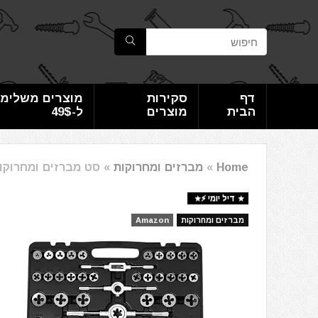
דף
סקירות
מוצרים משלימי
הבית
מוצרים
ל-49$
Home
»
מברזים ומחרוקות
»
סט מברזים ומחרוקות VEVOR הכולל 110 חלקים במידות M2 
דיל יומי ⚡️
מברזים ומחרוקות
Amazon