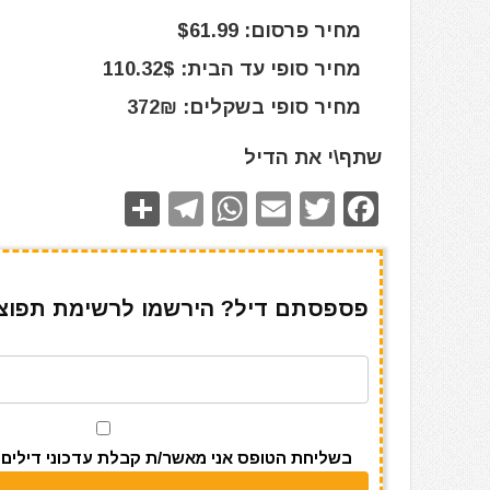
מחיר פרסום: $61.99
מחיר סופי עד הבית: 110.32$
מחיר סופי בשקלים: 372₪
שתף\י את הדיל
S
T
W
E
T
F
h
el
h
m
w
a
ar
e
at
ai
it
c
e
gr
s
l
te
e
פספסתם דיל? הירשמו לרשימת תפוצה 
a
A
r
b
m
p
o
p
o
k
בשליחת הטופס אני מאשר/ת קבלת עדכוני דילים מאתר s