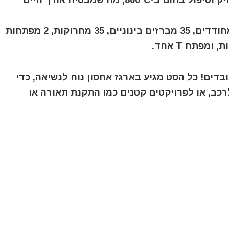
🛠️ דיוק מרבי: כל חלק עובר עיבוד CNC מדויק וטיפול בחום ב-800°C, מה שמבטיח אורך חיים
🔧 כל מה שצריך בערכה אחת: 35 מברזים מחודדים, 35 מברזים בינוניים, 35 מחרוקות, 2 מפתחות
בדים! כל הסט מגיע בארגז אחסון נוח לנשיאה, כדי
רכב, או לפרויקטים קטנים כמו התקנת תאורה או