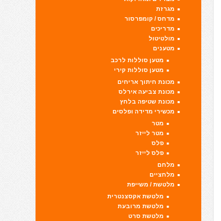
מגרזת
מדחס / קומפרסור
מדריכים
מולטיטול
מטענים
מטען סוללות לרכב
מטען סוללות קירי
מכונת חיתוך אריחים
מכונת צביעה אירלס
מכונת שטיפה בלחץ
מכשירי מדידה ופלסים
מטר
מטר לייזר
פלס
פלס לייזר
מלחם
מלחציים
מלטשת / משייפת
מלטשת אקסצנטרית
מלטשת מרובעת
מלטשת סרט