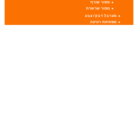
מסור שורף
מסור שרשרת
מערבל דבק / צבע
מפתחות רטיטה
מפתח רטיטה 1"
מפתח רטיטה 1/2"
מפתח רטיטה 3/4"
מפתח רטיטה 3/8"
מקצועות
מקצוע חשמלי
מקצוע ידני
משאבה טבולה
משאבת ואקום
משחזת זווית
משחזת ציר
סוללות
סולמות
סכינים וכלי בישול
סקירות מוצרים
ערכות קומבו 3 כלים ויותר
קומבו 10 כלים