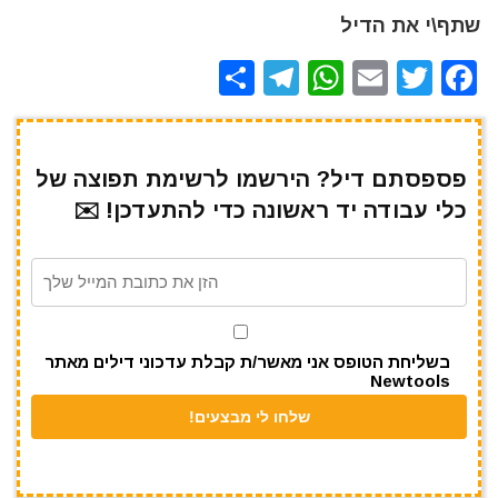
שתף\י את הדיל
S
T
W
E
T
F
h
el
h
m
w
a
ar
e
at
ai
it
c
e
gr
s
l
te
e
פספסתם דיל? הירשמו לרשימת תפוצה של
כלי עבודה יד ראשונה כדי להתעדכן! ✉️
a
A
r
b
m
p
o
p
o
k
בשליחת הטופס אני מאשר/ת קבלת עדכוני דילים מאתר
Newtools