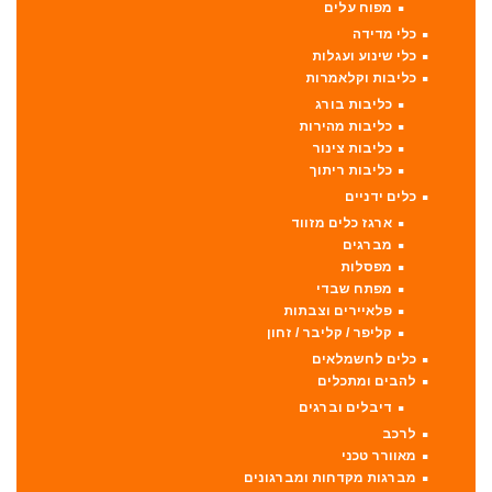
מפוח עלים
כלי מדידה
כלי שינוע ועגלות
כליבות וקלאמרות
כליבות בורג
כליבות מהירות
כליבות צינור
כליבות ריתוך
כלים ידניים
ארגז כלים מזווד
מברגים
מפסלות
מפתח שבדי
פלאיירים וצבתות
קליפר / קליבר / זחון
כלים לחשמלאים
להבים ומתכלים
דיבלים וברגים
לרכב
מאוורר טכני
מברגות מקדחות ומברגונים