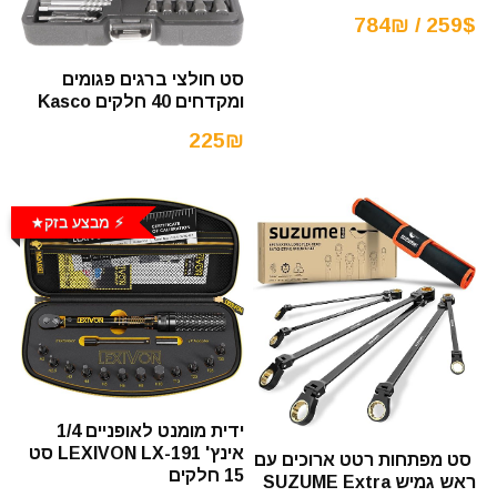
259$ / 784₪
סט חולצי ברגים פגומים
ומקדחים 40 חלקים Kasco
225₪
⚡️ מבצע בזק
ידית מומנט לאופניים 1/4
אינץ' LEXIVON LX-191 סט
סט מפתחות רטט ארוכים עם
15 חלקים
ראש גמיש SUZUME Extra