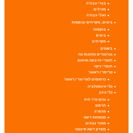
בגדי עבודה
מעילים
נעלי עבודה
ביטים, מקדחים ובוקסות
בוקסות
ביטים
מקדחים
בשמים
גנרטורים ותחנות כח
חומרי הדבקה ואיטום
חומרי ניקוי
טרימר / ראוטר
כרסומים לטרימר / ראוטר
כלי אינסטלציה
כלי גינון
גוזם גדר חיה
חרמש
מזמרה
מכסחות דשא
מסור גבהים
מסרק דשא סינטטי