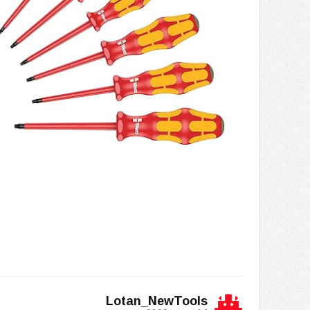
Lotan_NewTools