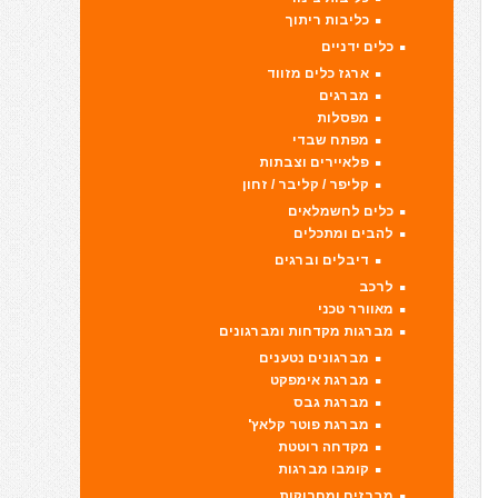
כליבות ריתוך
כלים ידניים
ארגז כלים מזווד
מברגים
מפסלות
מפתח שבדי
פלאיירים וצבתות
קליפר / קליבר / זחון
כלים לחשמלאים
להבים ומתכלים
דיבלים וברגים
לרכב
מאוורר טכני
מברגות מקדחות ומברגונים
מברגונים נטענים
מברגת אימפקט
מברגת גבס
מברגת פוטר קלאץ'
מקדחה רוטטת
קומבו מברגות
מברזים ומחרוקות