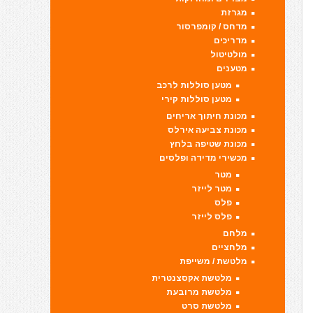
מגרזת
מדחס / קומפרסור
מדריכים
מולטיטול
מטענים
מטען סוללות לרכב
מטען סוללות קירי
מכונת חיתוך אריחים
מכונת צביעה אירלס
מכונת שטיפה בלחץ
מכשירי מדידה ופלסים
מטר
מטר לייזר
פלס
פלס לייזר
מלחם
מלחציים
מלטשת / משייפת
מלטשת אקסצנטרית
מלטשת מרובעת
מלטשת סרט