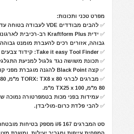
מפרט טכני ותכונות:
✅ להבים מבודדים VDE לעבודה בטוחה עד 1000 וולט, נבדקים אישית באמבט מים ב 10000 וולט.
✅ ידית Kraftform Plus ר
גבוהה, אזורים רכים להעברת מומנט גבוהה.
✅ Take it easy Tool Finder: קידוד צבעים לפי פרופיל וגודל להקלה על זיהוי הכלי.
✅ תכונת משושה נגד גלגול למניעת התגלגל
✅ קצה Black Point להגנה מוגברת מפני קורוזיה והתאמה מדויקת לברגים.
80 מ"מ, TX25 x 100 מ"מ.
✅ עמידות בפני מכות בטמפרטורה נמוכה של -0°C
✅ להבי פלדת כרום-מוליבדן.
סט המברגים 167 i/6 מספק ב
המפחית עייפות ומגביר יעילות, ומשרת מצו