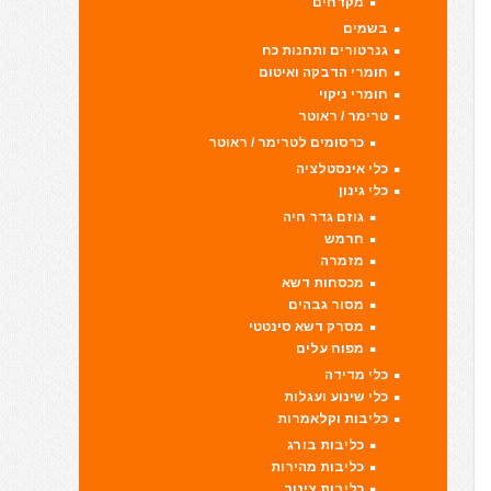
מקדחים
בשמים
גנרטורים ותחנות כח
חומרי הדבקה ואיטום
חומרי ניקוי
טרימר / ראוטר
כרסומים לטרימר / ראוטר
כלי אינסטלציה
כלי גינון
גוזם גדר חיה
חרמש
מזמרה
מכסחות דשא
מסור גבהים
מסרק דשא סינטטי
מפוח עלים
כלי מדידה
כלי שינוע ועגלות
כליבות וקלאמרות
כליבות בורג
כליבות מהירות
כליבות צינור