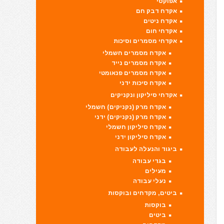
אפוקסי
אקדח דבק חם
אקדח ניטים
אקדחי חום
אקדחי מסמרים וסיכות
אקדח מסמרים חשמלי
אקדח מסמרים נייד
אקדח מסמרים פנאומטי
אקדח סיכות ידני
אקדחי סיליקון ונקניקים
אקדח מרק (נקניקים) חשמלי
אקדח מרק (נקניקים) ידני
אקדח סיליקון חשמלי
אקדח סיליקון ידני
ביגוד והנעלה לעבודה
בגדי עבודה
מעילים
נעלי עבודה
ביטים, מקדחים ובוקסות
בוקסות
ביטים