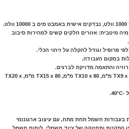
ב-רכיבית לארגונומיה מיטבית: אזורים חלקים קשים למהירות סיבוב
ות במקום העבודה.
✅ מברגים לברגי TORX: TX8 x 80 מ"מ, TX9 x 80 מ"מ, TX10 x 80 מ"מ, TX15 x 80 מ"מ, TX20 x
4.
טיחות מובטחת בעבודות חשמל תחת מתח, עם עיצוב ארגונומי
ין התקנות ותחזוקה של ציוד חשמלי, לוחות חשמל