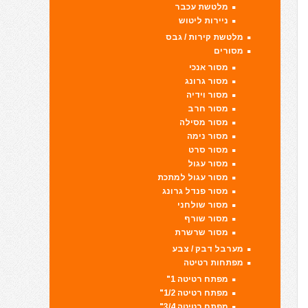
מלטשת עכבר
ניירות ליטוש
מלטשת קירות / גבס
מסורים
מסור אנכי
מסור גרונג
מסור וידיה
מסור חרב
מסור מסילה
מסור נימה
מסור סרט
מסור עגול
מסור עגול למתכת
מסור פנדל גרונג
מסור שולחני
מסור שורף
מסור שרשרת
מערבל דבק / צבע
מפתחות רטיטה
מפתח רטיטה 1"
מפתח רטיטה 1/2"
מפתח רטיטה 3/4"