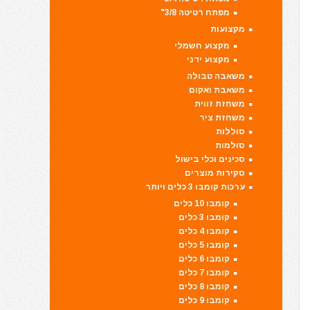
מפתח רטיטה 3/8"
מקצועות
מקצוע חשמלי
מקצוע ידני
משאבה טבולה
משאבת ואקום
משחזת זווית
משחזת ציר
סוללות
סולמות
סכינים וכלי בישול
סקירות מוצרים
ערכות קומבו 3 כלים ויותר
קומבו 10 כלים
קומבו 3 כלים
קומבו 4 כלים
קומבו 5 כלים
קומבו 6 כלים
קומבו 7 כלים
קומבו 8 כלים
קומבו 9 כלים