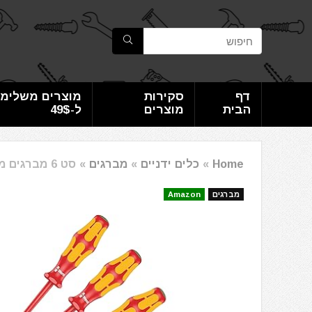
דף
סקירות
מוצרים משלימי
הבית
מוצרים
ל-49$
Home
»
כלים ידניים
»
מברגים
»
סט 6 מברגים מבודדים WERA 167 i/6 Kraftform Plus Series 100
מברגים
Amazon