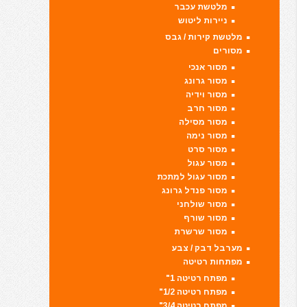
מלטשת עכבר
ניירות ליטוש
מלטשת קירות / גבס
מסורים
מסור אנכי
מסור גרונג
מסור וידיה
מסור חרב
מסור מסילה
מסור נימה
מסור סרט
מסור עגול
מסור עגול למתכת
מסור פנדל גרונג
מסור שולחני
מסור שורף
מסור שרשרת
מערבל דבק / צבע
מפתחות רטיטה
מפתח רטיטה 1"
מפתח רטיטה 1/2"
מפתח רטיטה 3/4"