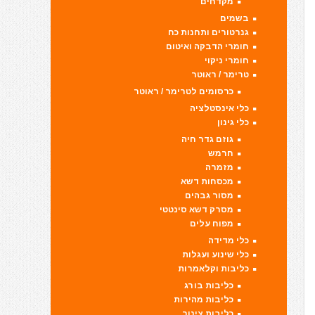
מקדחים
בשמים
גנרטורים ותחנות כח
חומרי הדבקה ואיטום
חומרי ניקוי
טרימר / ראוטר
כרסומים לטרימר / ראוטר
כלי אינסטלציה
כלי גינון
גוזם גדר חיה
חרמש
מזמרה
מכסחות דשא
מסור גבהים
מסרק דשא סינטטי
מפוח עלים
כלי מדידה
כלי שינוע ועגלות
כליבות וקלאמרות
כליבות בורג
כליבות מהירות
כליבות צינור