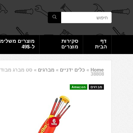
דף
סקירות
מוצרים משלימי
הבית
מוצרים
ל-49$
Home
»
כלים ידניים
»
מברגים
»
38808
מברגים
Amazon