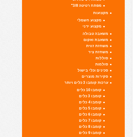
מפתח רטיטה 3/8"
מקצועות
מקצוע חשמלי
מקצוע ידני
משאבה טבולה
משאבת ואקום
משחזת זווית
משחזת ציר
סוללות
סולמות
סכינים וכלי בישול
סקירות מוצרים
ערכות קומבו 3 כלים ויותר
קומבו 10 כלים
קומבו 3 כלים
קומבו 4 כלים
קומבו 5 כלים
קומבו 6 כלים
קומבו 7 כלים
קומבו 8 כלים
קומבו 9 כלים