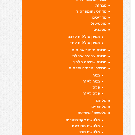
מגרזת
מדחס / קומפרסור
מדריכים
מולטיטול
מטענים
מטען סוללות לרכב
מטען סוללות קירי
מכונת חיתוך אריחים
מכונת צביעה אירלס
מכונת שטיפה בלחץ
מכשירי מדידה ופלסים
מטר
מטר לייזר
פלס
פלס לייזר
מלחם
מלחציים
מלטשת / משייפת
מלטשת אקסצנטרית
מלטשת מרובעת
מלטשת סרט