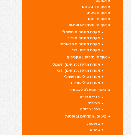
אפוקסי
אקדח דבק חם
אקדח ניטים
אקדחי חום
אקדחי מסמרים וסיכות
אקדח מסמרים חשמלי
אקדח מסמרים נייד
אקדח מסמרים פנאומטי
אקדח סיכות ידני
אקדחי סיליקון ונקניקים
אקדח מרק (נקניקים) חשמלי
אקדח מרק (נקניקים) ידני
אקדח סיליקון חשמלי
אקדח סיליקון ידני
ביגוד והנעלה לעבודה
בגדי עבודה
מעילים
נעלי עבודה
ביטים, מקדחים ובוקסות
בוקסות
ביטים