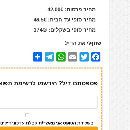
מחיר פרסום: 42,00€
מחיר סופי עד הבית: 46.5€
מחיר סופי בשקלים: 174₪
שתף\י את הדיל
S
T
W
E
T
F
h
el
h
m
w
a
ar
e
at
ai
it
c
e
gr
s
l
te
e
פספסתם דיל? הירשמו לרשימת תפוצה 
a
A
r
b
m
p
o
p
o
k
בשליחת הטופס אני מאשר/ת קבלת עדכוני דילים מאתר s