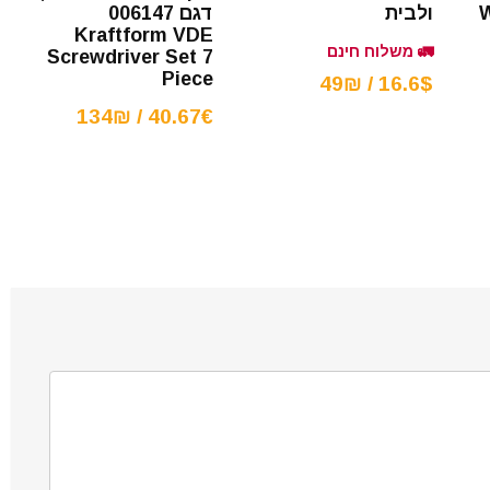
דגם 006147
W
ולבית
Kraftform VDE
🚛 משלוח חינם
Screwdriver Set 7
Piece
16.6$ / 49₪
40.67€ / 134₪