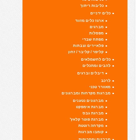
כליבות ריתוך
כלים ידניים
ארגז כלים מזווד
מברגים
מפסלות
מפתח שבדי
פלאיירים וצבתות
קליפר / קליבר / זחון
כלים לחשמלאים
להבים ומתכלים
דיבלים וברגים
לרכב
מאוורר טכני
מברגות מקדחות ומברגונים
מברגונים נטענים
מברגת אימפקט
מברגת גבס
מברגת פוטר קלאץ'
מקדחה רוטטת
קומבו מברגות
מברזים ומחרוקות