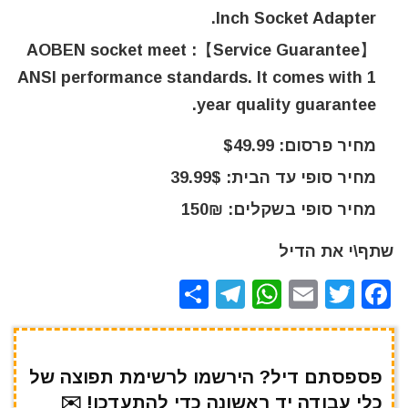
Inch Socket Adapter.
【Service Guarantee】: AOBEN socket meet
ANSI performance standards. It comes with 1
year quality guarantee.
מחיר פרסום: $49.99
מחיר סופי עד הבית: 39.99$
מחיר סופי בשקלים: 150₪
שתף\י את הדיל
S
T
W
E
T
F
h
el
h
m
w
a
ar
e
at
ai
it
c
e
gr
s
l
te
e
פספסתם דיל? הירשמו לרשימת תפוצה של
כלי עבודה יד ראשונה כדי להתעדכן! ✉️