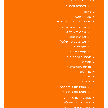
להבים ומתכלים
דיבלים וברגים
לרכב
מאוורר טכני
מברגות מקדחות ומברגונים
מברגונים נטענים
מברגת אימפקט
מברגת גבס
מברגת פוטר קלאץ'
מקדחה רוטטת
קומבו מברגות
מברזים ומחרוקות
מגרזת
מדחס / קומפרסור
מדריכים
מולטיטול
מטענים
מטען סוללות לרכב
מטען סוללות קירי
מכונת חיתוך אריחים
מכונת צביעה אירלס
מכונת שטיפה בלחץ