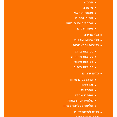
חרמש
מזמרה
מכסחות דשא
מסור גבהים
מסרק דשא סינטטי
מפוח עלים
כלי מדידה
כלי שינוע ועגלות
כליבות וקלאמרות
כליבות בורג
כליבות מהירות
כליבות צינור
כליבות ריתוך
כלים ידניים
ארגז כלים מזווד
מברגים
מפסלות
מפתח שבדי
פלאיירים וצבתות
קליפר / קליבר / זחון
כלים לחשמלאים