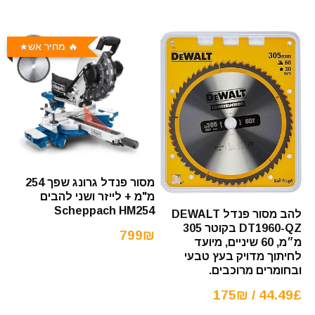
🔥 מחיר אש
מסור פנדל גרונג שפך 254
מ"מ + לייזר ושני להבים
Scheppach HM254
להב מסור פנדל DEWALT
DT1960-QZ בקוטר 305
799₪
מ״מ, 60 שיניים, מיועד
לחיתוך מדויק בעץ טבעי
ובחומרים מרוכבים.
44.49£ / 175₪