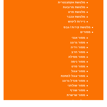
מלטשת אקסצנטרית
מלטשת מרובעת
מלטשת סרט
מלטשת עכבר
ניירות ליטוש
מלטשת קירות / גבס
מסורים
מסור אנכי
מסור גרונג
מסור וידיה
מסור חרב
מסור מסילה
מסור נימה
מסור סרט
מסור עגול
מסור עגול למתכת
מסור פנדל גרונג
מסור שולחני
מסור שורף
מסור שרשרת
מערבל דבק / צבע
מפתחות רטיטה