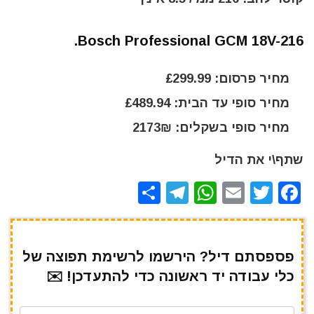
Bosch Professional GCM 18V-216.
מחיר פרסום: £299.99
מחיר סופי עד הבית: £489.94
מחיר סופי בשקלים: 2173₪
שתף\י את הדיל
S
T
W
E
T
F
h
el
h
m
w
a
ar
e
at
ai
it
c
e
gr
s
l
te
e
פספסתם דיל? הירשמו לרשימת תפוצה של
כלי עבודה יד ראשונה כדי להתעדכן! ✉️
a
A
r
b
m
p
o