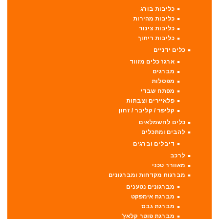
כליבות בורג
כליבות מהירות
כליבות צינור
כליבות ריתוך
כלים ידניים
ארגז כלים מזווד
מברגים
מפסלות
מפתח שבדי
פלאיירים וצבתות
קליפר / קליבר / זחון
כלים לחשמלאים
להבים ומתכלים
דיבלים וברגים
לרכב
מאוורר טכני
מברגות מקדחות ומברגונים
מברגונים נטענים
מברגת אימפקט
מברגת גבס
מברגת פוטר קלאץ'