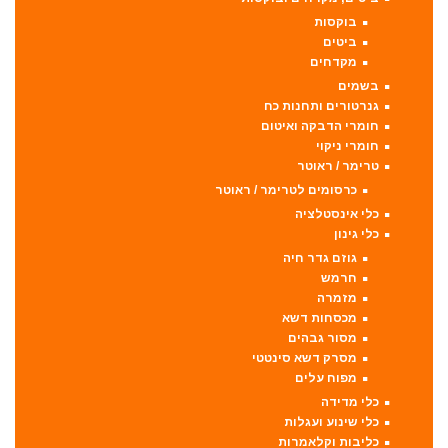
בוקסות
ביטים
מקדחים
בשמים
גנרטורים ותחנות כח
חומרי הדבקה ואיטום
חומרי ניקוי
טרימר / ראוטר
כרסומים לטרימר / ראוטר
כלי אינסטלציה
כלי גינון
גוזם גדר חיה
חרמש
מזמרה
מכסחות דשא
מסור גבהים
מסרק דשא סינטטי
מפוח עלים
כלי מדידה
כלי שינוע ועגלות
כליבות וקלאמרות