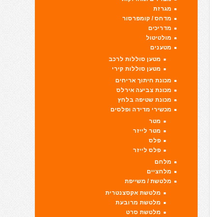
מגרזת
מדחס / קומפרסור
מדריכים
מולטיטול
מטענים
מטען סוללות לרכב
מטען סוללות קירי
מכונת חיתוך אריחים
מכונת צביעה אירלס
מכונת שטיפה בלחץ
מכשירי מדידה ופלסים
מטר
מטר לייזר
פלס
פלס לייזר
מלחם
מלחציים
מלטשת / משייפת
מלטשת אקסצנטרית
מלטשת מרובעת
מלטשת סרט