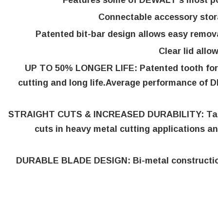
Features some of DEWALT's most pop
Connectable accessory stor
Patented bit-bar design allows easy remov
Clear lid allo
UP TO 50% LONGER LIFE: Patented tooth forms
cutting and long life.Average performance of
STRAIGHT CUTS & INCREASED DURABILITY: Tall, t
cuts in heavy metal cutting applications an
DURABLE BLADE DESIGN: Bi-metal construction d