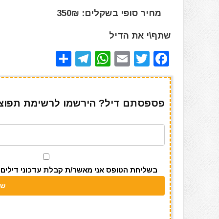
מחיר סופי בשקלים: 350₪
שתף\י את הדיל
S
T
W
E
T
F
h
el
h
m
w
a
ar
e
at
ai
it
c
e
gr
s
l
te
e
פספסתם דיל? הירשמו לרשימת תפוצה 
a
A
r
b
m
p
o
p
o
k
בשליחת הטופס אני מאשר/ת קבלת עדכוני דילים מאתר s