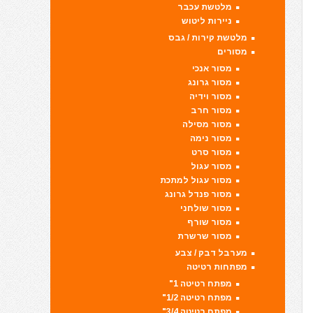
מלטשת עכבר
ניירות ליטוש
מלטשת קירות / גבס
מסורים
מסור אנכי
מסור גרונג
מסור וידיה
מסור חרב
מסור מסילה
מסור נימה
מסור סרט
מסור עגול
מסור עגול למתכת
מסור פנדל גרונג
מסור שולחני
מסור שורף
מסור שרשרת
מערבל דבק / צבע
מפתחות רטיטה
מפתח רטיטה 1"
מפתח רטיטה 1/2"
מפתח רטיטה 3/4"