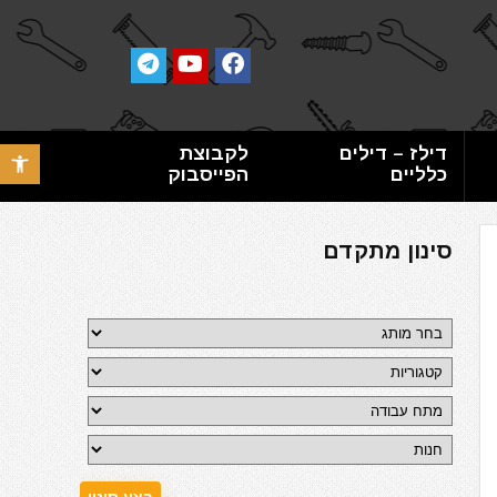
דילז – דילים
לקבוצת
פתח סרגל 
כלליים
הפייסבוק
סינון מתקדם