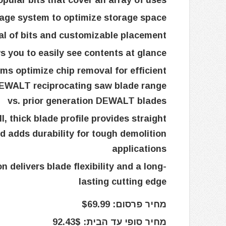
ular bits that cover an array of uses
age system to optimize storage space
al of bits and customizable placement
ws you to easily see contents at glance
 optimize chip removal for efficient
 DEWALT reciprocating saw blade range
vs. prior generation DEWALT blades
hick blade profile provides straight
d adds durability for tough demolition
applications
elivers blade flexibility and a long-
lasting cutting edge
מחיר פרסום: $69.99
מחיר סופי עד הבית: 92.43$