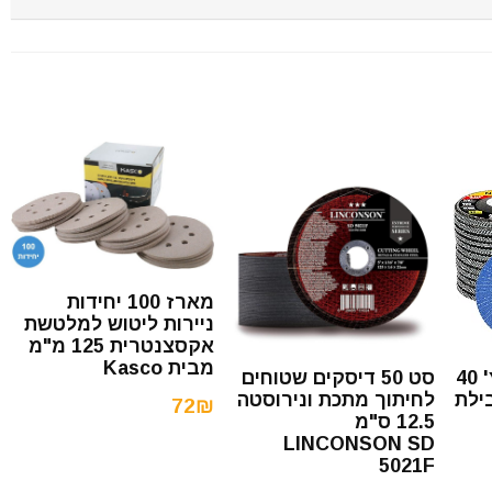
מארז 100 יחידות
ניירות ליטוש למלטשת
אקסצנטרית 125 מ"מ
מבית Kasco
דיסקי פלפ 4.5 אינץ' 40
סט 50 דיסקים שטוחים
T29 Na חבילת
לחיתוך מתכת ונירוסטה
72₪
12.5 ס"מ
LINCONSON SD
5021F