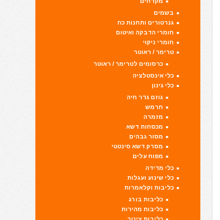
מקדחים
בשמים
גנרטורים ותחנות כח
חומרי הדבקה ואיטום
חומרי ניקוי
טרימר / ראוטר
כרסומים לטרימר / ראוטר
כלי אינסטלציה
כלי גינון
גוזם גדר חיה
חרמש
מזמרה
מכסחות דשא
מסור גבהים
מסרק דשא סינטטי
מפוח עלים
כלי מדידה
כלי שינוע ועגלות
כליבות וקלאמרות
כליבות בורג
כליבות מהירות
כליבות צינור