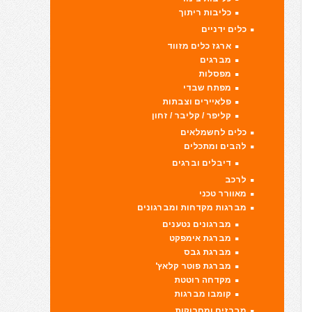
כליבות ריתוך
כלים ידניים
ארגז כלים מזווד
מברגים
מפסלות
מפתח שבדי
פלאיירים וצבתות
קליפר / קליבר / זחון
כלים לחשמלאים
להבים ומתכלים
דיבלים וברגים
לרכב
מאוורר טכני
מברגות מקדחות ומברגונים
מברגונים נטענים
מברגת אימפקט
מברגת גבס
מברגת פוטר קלאץ'
מקדחה רוטטת
קומבו מברגות
מברזים ומחרוקות