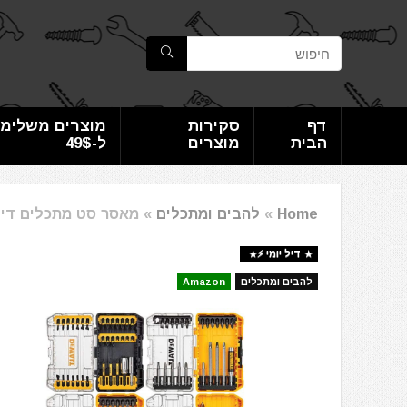
דף
סקירות
מוצרים משלימי
הבית
מוצרים
ל-49$
Home
»
להבים ומתכלים
»
מאסר סט מתכלים דיוולט 123AMQ4 111-PC MASTER SET
דיל יומי ⚡️
להבים ומתכלים
Amazon