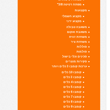
מפתח רטיטה 3/8"
מקצועות
מקצוע חשמלי
מקצוע ידני
משאבה טבולה
משאבת ואקום
משחזת זווית
משחזת ציר
סוללות
סולמות
סכינים וכלי בישול
סקירות מוצרים
ערכות קומבו 3 כלים ויותר
קומבו 10 כלים
קומבו 3 כלים
קומבו 4 כלים
קומבו 5 כלים
קומבו 6 כלים
קומבו 7 כלים
קומבו 8 כלים
קומבו 9 כלים