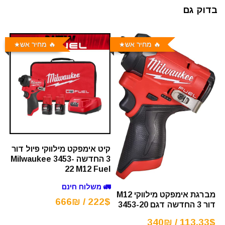
בדוק גם
🔥 מחיר אש
🔥 מחיר אש
קיט אימפקט מילווקי פיול דור
3 החדשה Milwaukee 3453-
22 M12 Fuel
🚛 משלוח חינם
מברגת אימפקט מילווקי M12
222$ / 666₪
דור 3 החדשה דגם 3453-20
113.33$ / 340₪