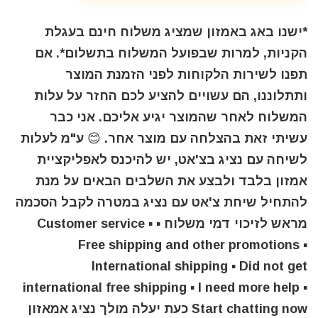
*ישנו באג באמזון שמציג משלוח חינם בעגלת
הקניות, למרות שבפועל המשלוח בתשלום*. אם
תפנו לשירות הלקוחות לפני הזמנת המוצר
ותתלוננו, הם עשויים להציע לכם החזר על עלות
המשלוח לאחר שהמוצר יגיע אליכם. אני כבר
עשיתי זאת בהצלחה עם מוצר אחר. 😊 ע"מ לעלות
לשיחה עם נציג בצ'אט, יש להיכנס לאפליקציית
אמזון בלבד ולבצע את השלבים הבאים על מנת
להתחיל שיחת צ'אט עם נציג במטרה לקבל הסכמה
מראש לזיכוי דמי משלוח ▪︎ Customer service ▪︎
Free shipping and other promotions ▪︎
International shipping ▪︎ Did not get
international free shipping ▪︎ I need more help ▪︎
Start chatting now כעת יעלה מולך נציג אמאזון