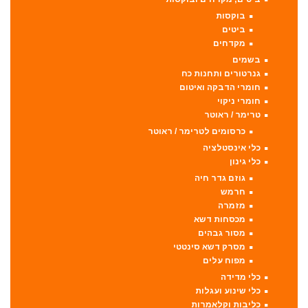
בוקסות
ביטים
מקדחים
בשמים
גנרטורים ותחנות כח
חומרי הדבקה ואיטום
חומרי ניקוי
טרימר / ראוטר
כרסומים לטרימר / ראוטר
כלי אינסטלציה
כלי גינון
גוזם גדר חיה
חרמש
מזמרה
מכסחות דשא
מסור גבהים
מסרק דשא סינטטי
מפוח עלים
כלי מדידה
כלי שינוע ועגלות
כליבות וקלאמרות