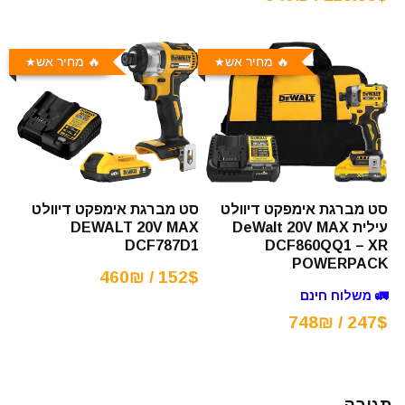
🔥 מחיר אש
🔥 מחיר אש
סט מברגת אימפקט דיוולט
סט מברגת אימפקט דיוולט
עילית DeWalt 20V MAX
DEWALT 20V MAX
DCF860QQ1 – XR
DCF787D1
POWERPACK
152$ / 460₪
🚛 משלוח חינם
247$ / 748₪
תגובה