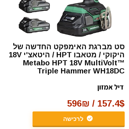
סט מברגת האימפקט החדשה של
היקוקי / מטאבו HPT / היטאצ'י 18V
Metabo HPT 18V MultiVolt™
Triple Hammer WH18DC
157.4$ / 596₪
לרכישה