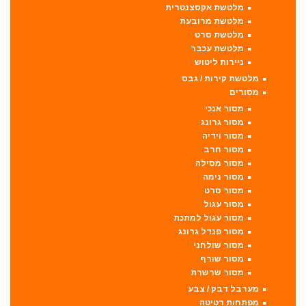
מלטשת אקסצנטרית
מלטשת מרובעת
מלטשת סרט
מלטשת עכבר
ניירות ליטוש
מלטשת קירות / גבס
מסורים
מסור אנכי
מסור גרונג
מסור וידיה
מסור חרב
מסור מסילה
מסור נימה
מסור סרט
מסור עגול
מסור עגול למתכת
מסור פנדל גרונג
מסור שולחני
מסור שורף
מסור שרשרת
מערבל דבק / צבע
מפתחות רטיטה