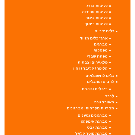
כליבות בורג
כליבות מהירות
כליבות צינור
כליבות ריתוך
כלים ידניים
ארגז כלים מזווד
מברגים
מפסלות
מפתח שבדי
פלאיירים וצבתות
קליפר / קליבר / זחון
כלים לחשמלאים
להבים ומתכלים
דיבלים וברגים
לרכב
מאוורר טכני
מברגות מקדחות ומברגונים
מברגונים נטענים
מברגת אימפקט
מברגת גבס
מברגת פוטר קלאץ'