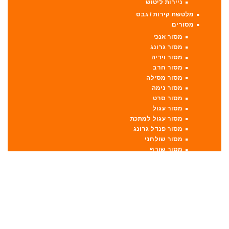
ניירות ליטוש
מלטשת קירות / גבס
מסורים
מסור אנכי
מסור גרונג
מסור וידיה
מסור חרב
מסור מסילה
מסור נימה
מסור סרט
מסור עגול
מסור עגול למתכת
מסור פנדל גרונג
מסור שולחני
מסור שורף
מסור שרשרת
מערבל דבק / צבע
מפתחות רטיטה
מפתח רטיטה 1"
מפתח רטיטה 1/2"
מפתח רטיטה 3/4"
מפתח רטיטה 3/8"