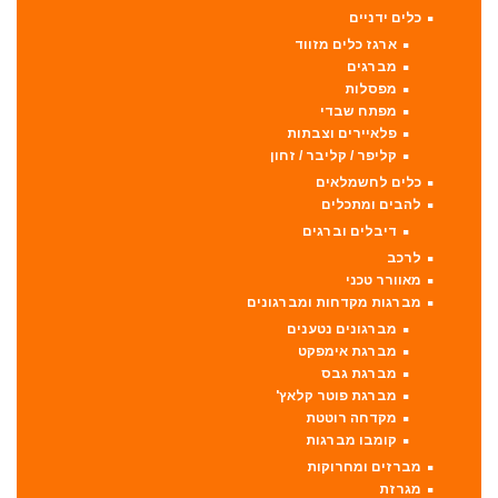
כלים ידניים
ארגז כלים מזווד
מברגים
מפסלות
מפתח שבדי
פלאיירים וצבתות
קליפר / קליבר / זחון
כלים לחשמלאים
להבים ומתכלים
דיבלים וברגים
לרכב
מאוורר טכני
מברגות מקדחות ומברגונים
מברגונים נטענים
מברגת אימפקט
מברגת גבס
מברגת פוטר קלאץ'
מקדחה רוטטת
קומבו מברגות
מברזים ומחרוקות
מגרזת