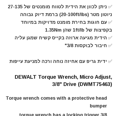
✅ ניתן לכוון את הידית לטווח מומנטים של 27-135
ניוטון מטר (20-100ft/lbs) ברמת דיוק גבוהה
✅ עם חוגות בחירת מומנט מדויקות במיוחד
בקפיצות של 1ft/lb שהן 1.35Nm
✅ הידית מגיעה ארוזה בקייס קשיח שמגן עליה
✅ חיבור לבוקסות 3/8"
✅ ידית גריפ עם אחיזה נוחה ורכה למניעת עייפות
DEWALT Torque Wrench, Micro Adjust,
3/8" Drive (DWMT75463)
Torque wrench comes with a protective head
bumper
3/8 torque wrench has a locking trigger