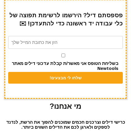
ar
e
at
ai
it
c
e
gr
s
l
te
e
פספסתם דיל? הירשמו לרשימת תפוצה של
כלי עבודה יד ראשונה כדי להתעדכן! ✉️
a
A
r
b
m
p
o
p
o
k
בשליחת הטופס אני מאשר/ת קבלת עדכוני דילים מאתר
Newtools
מי אנחנו?
כרישי דילים וצרכנים חכמים שמוכנים להפוך את הרשת, לנדנד
לספקים ולארגן לכם את הדילים השווים ביותר.