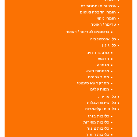
גנרטורים ותחנות כח
חומרי הדבקה ואיטום
חומרי ניקוי
טרימר / ראוטר
כרסומים לטרימר / ראוטר
כלי אינסטלציה
כלי גינון
גוזם גדר חיה
חרמש
מזמרה
מכסחות דשא
מסור גבהים
מסרק דשא סינטטי
מפוח עלים
כלי מדידה
כלי שינוע ועגלות
כליבות וקלאמרות
כליבות בורג
כליבות מהירות
כליבות צינור
כליבות ריתוך