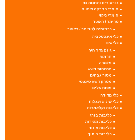
גנרטורים ותחנות כח
חומרי הדבקה ואיטום
חומרי ניקוי
טרימר / ראוטר
כרסומים לטרימר / ראוטר
כלי אינסטלציה
כלי גינון
גוזם גדר חיה
חרמש
מזמרה
מכסחות דשא
מסור גבהים
מסרק דשא סינטטי
מפוח עלים
כלי מדידה
כלי שינוע ועגלות
כליבות וקלאמרות
כליבות בורג
כליבות מהירות
כליבות צינור
כליבות ריתוך