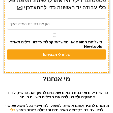
e
gr
s
l
te
e
פספסתם דיל? הירשמו לרשימת תפוצה של
כלי עבודה יד ראשונה כדי להתעדכן! ✉️
a
A
r
b
m
p
o
p
o
k
בשליחת הטופס אני מאשר/ת קבלת עדכוני דילים מאתר
Newtools
מי אנחנו?
כרישי דילים וצרכנים חכמים שמוכנים להפוך את הרשת, לנדנד
לספקים ולארגן לכם את הדילים השווים ביותר.
מוזמנים להכיר אותנו אישית, לשאול ולהתייעץ בכל נושא שקשור
לכלי עבודה בקבוצה האיכותית והגדולה ביותר בארץ
כלי