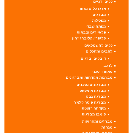
כלים ידניים
ארגז כלים מזווד
מברגים
מפסלות
מפתח שבדי
פלאיירים וצבתות
קליפר / קליבר / זחון
כלים לחשמלאים
להבים ומתכלים
דיבלים וברגים
לרכב
מאוורר טכני
מברגות מקדחות ומברגונים
מברגונים נטענים
מברגת אימפקט
מברגת גבס
מברגת פוטר קלאץ'
מקדחה רוטטת
קומבו מברגות
מברזים ומחרוקות
מגרזת