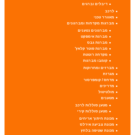
דיבלים וברגים
לרכב
מאוורר טכני
מברגות מקדחות ומברגונים
מברגונים נטענים
מברגת אימפקט
מברגת גבס
מברגת פוטר קלאץ'
מקדחה רוטטת
קומבו מברגות
מברזים ומחרוקות
מגרזת
מדחס / קומפרסור
מדריכים
מולטיטול
מטענים
מטען סוללות לרכב
מטען סוללות קירי
מכונת חיתוך אריחים
מכונת צביעה אירלס
מכונת שטיפה בלחץ