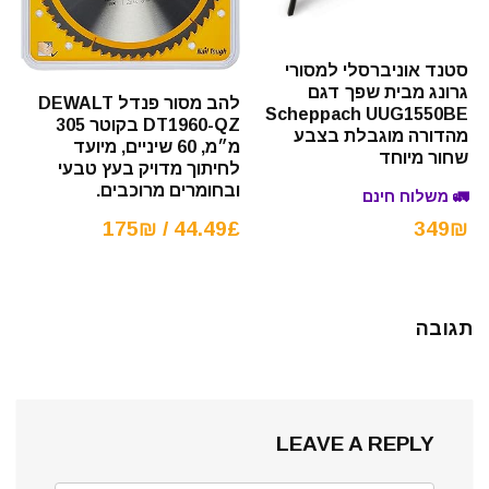
סטנד אוניברסלי למסורי
גרונג מבית שפך דגם
להב מסור פנדל DEWALT
Scheppach UUG1550BE
DT1960-QZ בקוטר 305
מהדורה מוגבלת בצבע
מ״מ, 60 שיניים, מיועד
שחור מיוחד
לחיתוך מדויק בעץ טבעי
ובחומרים מרוכבים.
🚛 משלוח חינם
44.49£ / 175₪
349₪
תגובה
LEAVE A REPLY