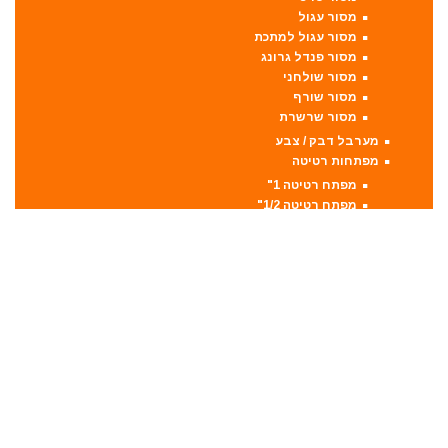
מסור עגול
מסור עגול למתכת
מסור פנדל גרונג
מסור שולחני
מסור שורף
מסור שרשרת
מערבל דבק / צבע
מפתחות רטיטה
מפתח רטיטה 1"
מפתח רטיטה 1/2"
מפתח רטיטה 3/4"
מפתח רטיטה 3/8"
מקצועות
מקצוע חשמלי
מקצוע ידני
משאבה טבולה
משאבת ואקום
משחזת זווית
משחזת ציר
סוללות
סולמות