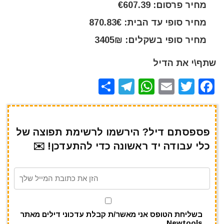
מחיר פרסום: €607.39
מחיר סופי עד הבית: 870.83€
מחיר סופי בשקלים: 3405₪
שתף\י את הדיל
S
T
W
E
T
F
h
el
h
m
w
a
ar
e
at
ai
it
c
e
gr
s
l
te
e
פספסתם דיל? הירשמו לרשימת תפוצה של
כלי עבודה יד ראשונה כדי להתעדכן! ✉️
a
A
r
b
m
p
o
p
o
k
בשליחת הטופס אני מאשר/ת קבלת עדכוני דילים מאתר
Newtools