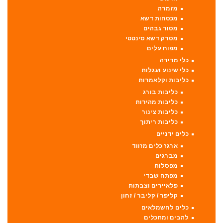
מזמרה
מכסחות דשא
מסור גבהים
מסרק דשא סינטטי
מפוח עלים
כלי מדידה
כלי שינוע ועגלות
כליבות וקלאמרות
כליבות בורג
כליבות מהירות
כליבות צינור
כליבות ריתוך
כלים ידניים
ארגז כלים מזווד
מברגים
מפסלות
מפתח שבדי
פלאיירים וצבתות
קליפר / קליבר / זחון
כלים לחשמלאים
להבים ומתכלים