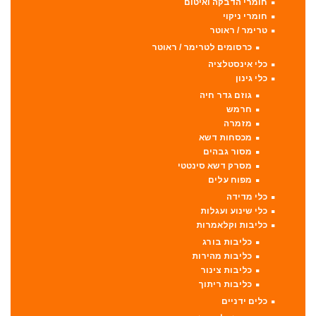
חומרי הדבקה ואיטום
חומרי ניקוי
טרימר / ראוטר
כרסומים לטרימר / ראוטר
כלי אינסטלציה
כלי גינון
גוזם גדר חיה
חרמש
מזמרה
מכסחות דשא
מסור גבהים
מסרק דשא סינטטי
מפוח עלים
כלי מדידה
כלי שינוע ועגלות
כליבות וקלאמרות
כליבות בורג
כליבות מהירות
כליבות צינור
כליבות ריתוך
כלים ידניים