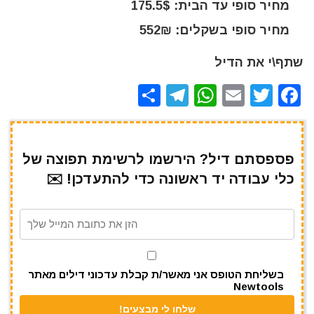
מחיר סופי עד הבית: 175.5$
מחיר סופי בשקלים: 552₪
שתף\י את הדיל
S
T
W
E
T
F
h
el
h
m
w
a
ar
e
at
ai
it
c
e
gr
s
l
te
e
פספסתם דיל? הירשמו לרשימת תפוצה של
כלי עבודה יד ראשונה כדי להתעדכן! ✉️
a
A
r
b
m
p
o
p
o
k
בשליחת הטופס אני מאשר/ת קבלת עדכוני דילים מאתר
Newtools