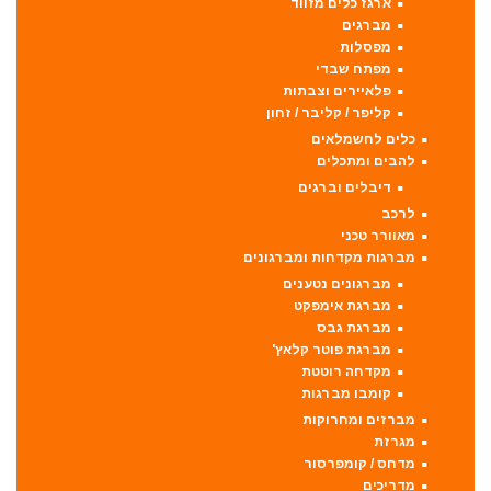
ארגז כלים מזווד
מברגים
מפסלות
מפתח שבדי
פלאיירים וצבתות
קליפר / קליבר / זחון
כלים לחשמלאים
להבים ומתכלים
דיבלים וברגים
לרכב
מאוורר טכני
מברגות מקדחות ומברגונים
מברגונים נטענים
מברגת אימפקט
מברגת גבס
מברגת פוטר קלאץ'
מקדחה רוטטת
קומבו מברגות
מברזים ומחרוקות
מגרזת
מדחס / קומפרסור
מדריכים