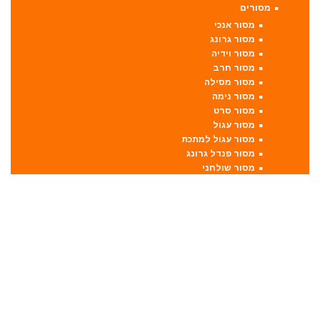
מסורים
מסור אנכי
מסור גרונג
מסור וידיה
מסור חרב
מסור מסילה
מסור נימה
מסור סרט
מסור עגול
מסור עגול למתכת
מסור פנדל גרונג
מסור שולחני
מסור שורף
מסור שרשרת
מערבל דבק / צבע
מפתחות רטיטה
מפתח רטיטה 1"
מפתח רטיטה 1/2"
מפתח רטיטה 3/4"
מפתח רטיטה 3/8"
מקצועות