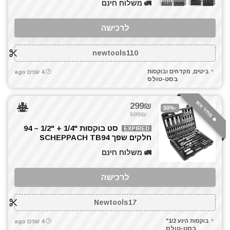
מכונת שטיפה בלחץ
🚛 משלוח חינם
מכסחות דשא
לרכישה
מלטשת / משייפת
מלטשת אקסצנטרית
newtools110
מלטשת מרובעת
מלטשת סרט
ביטים, מקדחים ובוקסות
4 שנים ago
בסט-טולס
מלטשת קירות / גבס
מסור אנכי
🔥 מחיר אש
299₪
מסור גבהים
-50%
599₪
מסור גרונג
סט בוקסות "1/4 + "1/2 – 94
EXPIRED
מסור וידיה
חלקים שפך SCHEPPACH TB94
מסור חרב
🚛 משלוח חינם
מסור נימה
מסור סרט
לרכישה
מסור עגול
מסור פנדל גרונג
Newtools17
מסור שולחני
בוקסות הינע 1/2"
4 שנים ago
מסור שורף
בסט-טולס