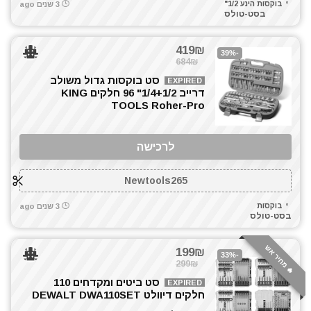
בוקסות הינע 1/2"
3 שנים ago
כלי גינון
בסט-טולס
כלי שינוע ועגלות
כליבות בורג
419₪
-39%
כלים ידניים
684₪
כלים לחשמלאים
סט בוקסות גדול משולב
EXPIRED
דרייב 1/4+1/2" 96 חלקים KING
להבים ומתכלים
TOOLS Roher-Pro
מאוורר טכני
מברגונים נטענים
לרכישה
מברגות מקדחות ומברגונים
מברגת אימפקט
Newtools265
מברגת גבס
מברגת פוטר קלאץ'
בוקסות
3 שנים ago
בסט-טולס
מגרזת
מדחס / קומפרסור
🔥 מחיר אש
199₪
-33%
מולטיטול
299₪
מטען סוללות קירי
סט ביטים ומקדחים 110
EXPIRED
חלקים דיוולט DEWALT DWA110SET
מכונת צביעה אירלס