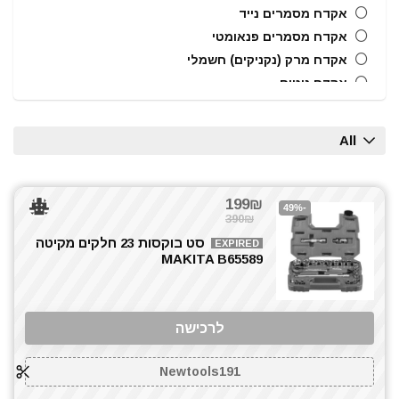
אקדח מסמרים נייד
אקדח מסמרים פנאומטי
אקדח מרק (נקניקים) חשמלי
אקדח ניטים
אקדח סיליקון חשמלי
אקדחי חום
All
אקדחי סיליקון ונקניקים
ארגזי כלים
בוקסות
199₪
-49%
390₪
בוקסות הינע 1/2"
סט בוקסות 23 חלקים מקיטה
בוקסות הינע 1/4"
EXPIRED
MAKITA B65589
ביטים, מקדחים ובוקסות
גוזם גדר חיה
גנרטורים ותחנות כח
לרכישה
חרמש
טרימר / ראוטר
Newtools191
כלי אינסטלציה