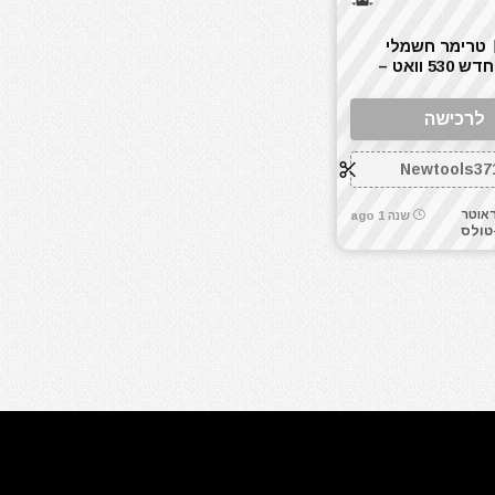
טרימר חשמלי
מקיטה החדש 530 וואט –
לרכישה
Newtools37
ראוטר
שנה 1 ago
טולס