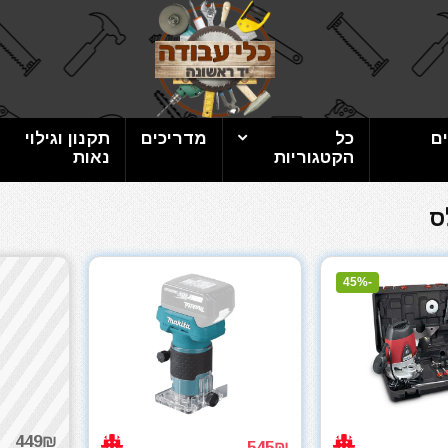
ם
כל
מדריכים
תקנון וגילוי
הקטגוריות
נאות
ס
-45%
449₪
545₪