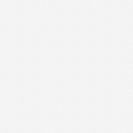
מסור פנדל גרונג
מסור שולחני
מסור שורף
מסור שרשרת
מסורים
מסרק דשא סינטטי
מערבל דבק / צבע
מפוח עלים
מפסלות
מפתח רטיטה 1/2"
מפתח רטיטה 3/4"
מקדחה רוטטת
מקצוע חשמלי
מקצועות
משאבה טבולה
משחזת זווית
משחזת ציר