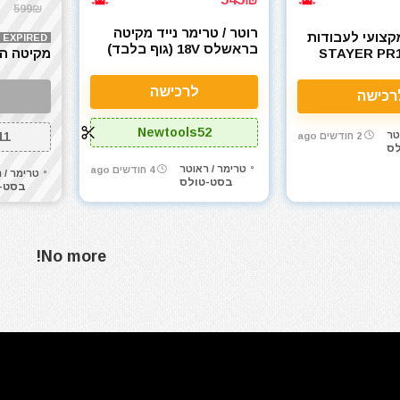
599₪
רוטר / טרימר נייד מקיטה
 1/2" מקצועי לעבודות
EXPIRED
בראשלס 18V (גוף בלבד)
 STAYER PR10EK
DRT52Z Makita
3711 Makita Edge Router
לרכישה
רכישה
Newtools52
טר
11
2 חודשים ago
לס
טרימר / ראוטר
4 חודשים ago
טרימר / 
בסט-טולס
בסט-
No more!