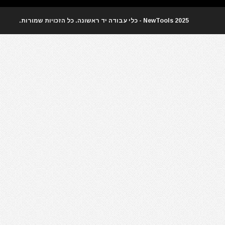
חרמש
טרימר / ראוטר
2025 NewTools - כלי עבודה יד ראשונה. כל הזכויות שמורות.
כלי אינסטלציה
כלי גינון
כלי שינוע ועגלות
כליבות בורג
כלים ידניים
כלים לחשמלאים
להבים ומתכלים
מאוורר טכני
מברגונים נטענים
מברגות מקדחות ומברגונים
מברגת אימפקט
מברגת גבס
מברגת פוטר קלאץ'
מגרזת
מדחס / קומפרסור