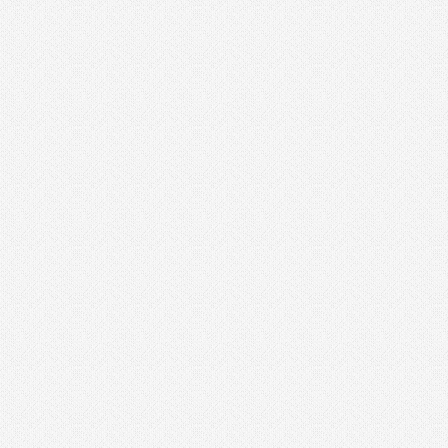
מולטיטול
מטען סוללות קירי
מכונת צביעה אירלס
מכונת שטיפה בלחץ
מכסחות דשא
מלטשת / משייפת
מלטשת אקסצנטרית
מלטשת מרובעת
מלטשת סרט
מלטשת קירות / גבס
מסור אנכי
מסור גבהים
מסור גרונג
מסור וידיה
מסור חרב
מסור נימה
מסור סרט
מסור עגול