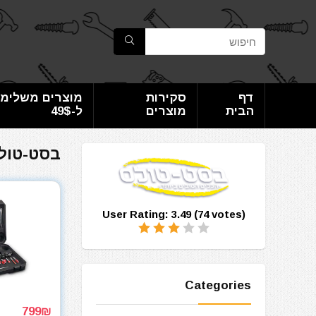
דף
סקירות
מוצרים משלימי
הבית
מוצרים
ל-49$
בסט-טול
User Rating:
3.49
(
74
votes)
Categories
799₪