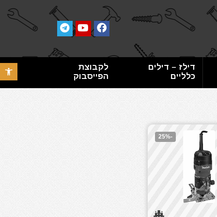
דילז – דילים
לקבוצת
פתח סרגל 
כלליים
הפייסבוק
-25%