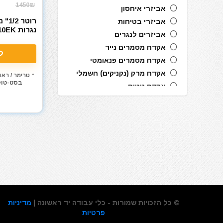
1450₪
אביזרי איחסון
רוטר
אביזרי בטיחות
נגרות
אביזרים לנגרים
1800W
אקדח מסמרים נייד
ל
אקדח מסמרים פנאומטי
אקדח מרק (נקניקים) חשמלי
טרימר / ראו
בסט-טו
אקדח ניטים
אקדח סיליקון חשמלי
אקדחי חום
אקדחי סיליקון ונקניקים
ארגזי כלים
בוקסות
בוקסות הינע 1/2"
בוקסות הינע 1/4"
ביטים, מקדחים ובוקסות
גוזם גדר חיה
© כל הזכויות שמורות - כלי עבודה יד ראשונה |
מדיניות
פרטיות
גנרטורים ותחנות כח