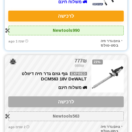
מכונת שטיפה בלחץ
🚛 משלוח חינם
מכסחות דשא
לרכישה
מלטשת / משייפת
מלטשת אקסצנטרית
Newtools990
מלטשת מרובעת
מלטשת סרט
גוזם גדר חיה
שנה 1 ago
בסט-טולס
מלטשת קירות / גבס
מסור אנכי
777₪
מסור גבהים
-21%
989₪
מסור גרונג
גוף גוזם גדר חיה דיוולט
EXPIRED
מסור וידיה
DCM563 18V DeWALT
מסור חרב
🚛 משלוח חינם
מסור נימה
מסור סרט
לרכישה
מסור עגול
מסור פנדל גרונג
Newtools563
מסור שולחני
גוזם גדר חיה
2 שנים ago
מסור שורף
בסט-טולס