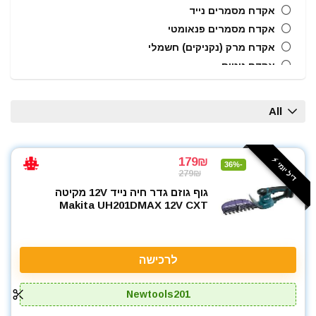
אקדח מסמרים נייד
אקדח מסמרים פנאומטי
אקדח מרק (נקניקים) חשמלי
אקדח ניטים
אקדח סיליקון חשמלי
אקדחי חום
All
אקדחי סיליקון ונקניקים
ארגזי כלים
בוקסות
179₪
דיל יומי ⚡️
-36%
279₪
בוקסות הינע 1/2"
גוף גוזם גדר חיה נייד 12V מקיטה
בוקסות הינע 1/4"
Makita UH201DMAX 12V CXT
ביטים, מקדחים ובוקסות
גוזם גדר חיה
גנרטורים ותחנות כח
לרכישה
חרמש
טרימר / ראוטר
Newtools201
כלי אינסטלציה