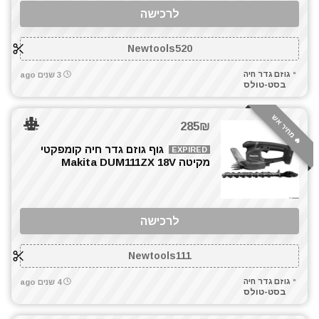
לרכישה
Newtools520
גוזם גדר חיה
3 שנים ago
בסט-טולס
🔥 מחיר אש
285₪
גוף גוזם גדר חיה קומפקטי
EXPIRED
מקיטה Makita DUM111ZX 18V
לרכישה
Newtools111
גוזם גדר חיה
4 שנים ago
בסט-טולס