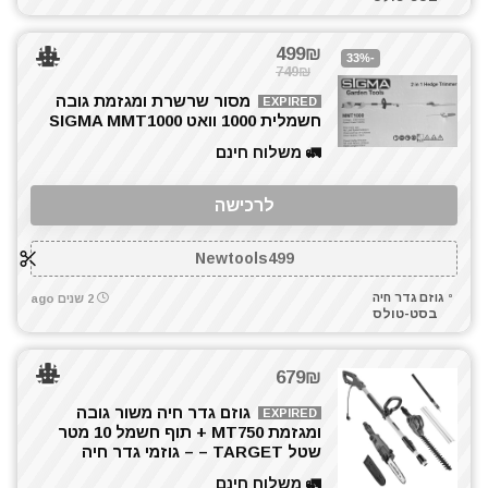
מסור שרשרת
499₪
מסורים
-33%
749₪
מסרק דשא סינטטי
מסור שרשרת ומגזמת גובה
EXPIRED
מערבל דבק / צבע
חשמלית 1000 וואט SIGMA MMT1000
מפוח עלים
🚛 משלוח חינם
מפסלות
מפתח רטיטה 1/2"
לרכישה
מפתח רטיטה 3/4"
מקדחה רוטטת
Newtools499
מקצוע חשמלי
גוזם גדר חיה
2 שנים ago
מקצועות
בסט-טולס
משאבה טבולה
משחזת זווית
679₪
משחזת ציר
גוזם גדר חיה משור גובה
EXPIRED
סוללות
ומגזמת MT750 + תוף חשמל 10 מטר
סכינים וכלי בישול
שטל TARGET – – גוזמי גדר חיה
עגלת כלים
🚛 משלוח חינם