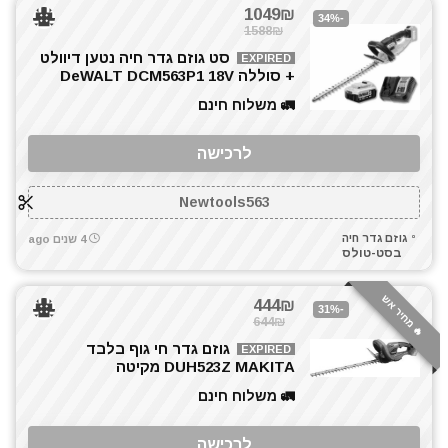
1049₪
-34%
1588₪
סט גוזם גדר חיה נטען דיוולט
EXPIRED
+ סוללה DeWALT DCM563P1 18V
🚛 משלוח חינם
לרכישה
Newtools563
גוזם גדר חיה
4 שנים ago
בסט-טולס
🔥 מחיר אש
444₪
-31%
644₪
גוזם גדר חי גוף בלבד
EXPIRED
DUH523Z MAKITA מקיטה
🚛 משלוח חינם
לרכישה