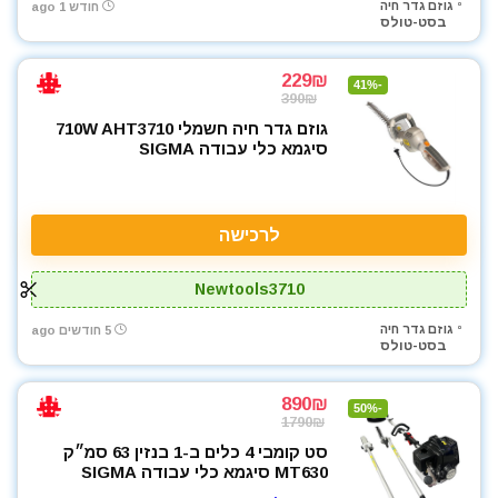
גוזם גדר חיה
חודש 1 ago
כלי גינון
בסט-טולס
כלי שינוע ועגלות
כליבות בורג
229₪
-41%
כלים ידניים
390₪
כלים לחשמלאים
גוזם גדר חיה חשמלי 710W AHT3710
סיגמא כלי עבודה SIGMA
להבים ומתכלים
מאוורר טכני
מברגונים נטענים
לרכישה
מברגות מקדחות ומברגונים
מברגת אימפקט
Newtools3710
מברגת גבס
מברגת פוטר קלאץ'
גוזם גדר חיה
5 חודשים ago
בסט-טולס
מגרזת
מדחס / קומפרסור
890₪
-50%
מולטיטול
1790₪
מטען סוללות קירי
סט קומבי 4 כלים ב-1 בנזין 63 סמ״ק
MT630 סיגמא כלי עבודה SIGMA
מכונת צביעה אירלס