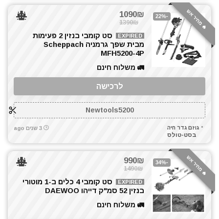
🔥 מחיר אש
1090₪
-22%
1390₪
סט קומבי בנזין 2 פעימות
EXPIRED
מבית שפך גרמניה Scheppach
MFH5200-4P
🚛 משלוח חינם
לרכישה
Newtools5200
גוזם גדר חיה
3 שנים ago
בסט-טולס
🔥 מחיר אש
990₪
-34%
1490₪
סט קומבי 4 כלים ב-1 מוטורי
EXPIRED
בנזין 52 סמ"ק דייהו DAEWOO
🚛 משלוח חינם