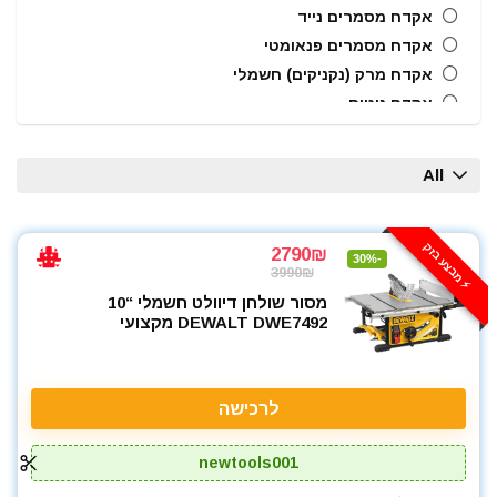
אקדח מסמרים נייד
אקדח מסמרים פנאומטי
אקדח מרק (נקניקים) חשמלי
אקדח ניטים
אקדח סיליקון חשמלי
אקדחי חום
All
אקדחי סיליקון ונקניקים
ארגזי כלים
בוקסות
⚡️ מבצע בזק
2790₪
-30%
3990₪
בוקסות הינע 1/2"
מסור שולחן דיוולט חשמלי “10
בוקסות הינע 1/4"
DEWALT DWE7492 מקצועי
ביטים, מקדחים ובוקסות
גוזם גדר חיה
גנרטורים ותחנות כח
לרכישה
חרמש
טרימר / ראוטר
newtools001
כלי אינסטלציה