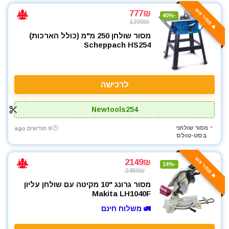
🔥 מחיר אש
777₪
-40%
1290₪
מסור שולחן 250 מ"מ (כולל הארכות)
Scheppach HS254
לרכישה
Newtools254
מסור שולחני
9 חודשים ago
בסט-טולס
🔥 מחיר אש
2149₪
-14%
2489₪
מסור גרונג "10 מקיטה עם שולחן עליון
Makita LH1040F
🚛 משלוח חינם