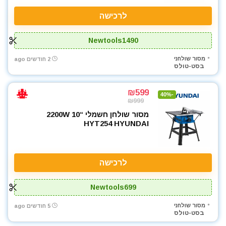
ערכות קומבו 3 כלים ויותר
לרכישה
פטישון
פלס לייזר
Newtools1490
קומבו 3 כלים
מסור שולחני
2 חודשים ago
קומבו 4 כלים
בסט-טולס
קומבו 5 כלים
קומבו 6 כלים
₪599
-40%
קומבו מברגות
₪999
קונגו / פטיש חציבה
מסור שולחן חשמלי “10 2200W
HYT254 HYUNDAI
רתכת MIG CO2
רתכת אלקטרונית
שואבי אבק
לרכישה
שונות
תיקי כלי עבודה
Newtools699
All categories
מסור שולחני
5 חודשים ago
בסט-טולס