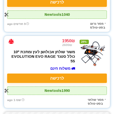
לרכישה
Newtools1040
מסור גרונג
9 חודשים ago
בסט-טולס
1950₪
-28%
2699₪
משור שולחן אבולושן לעץ ומתכת "10
כולל סטנד EVOLUTION EVO RAGE
5S
🚛 משלוח חינם
לרכישה
Newtools1990
מסור שולחני
שנה 1 ago
בסט-טולס