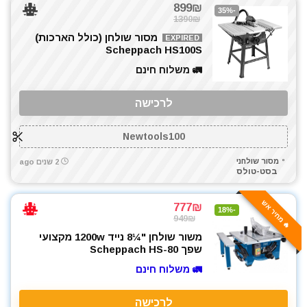
899₪
-35%
1390₪
מסור שולחן (כולל הארכות)
EXPIRED
Scheppach HS100S
🚛 משלוח חינם
לרכישה
Newtools100
מסור שולחני
2 שנים ago
בסט-טולס
🔥 מחיר אש
777₪
-18%
949₪
משור שולחן "¼8 נייד 1200w מקצועי
שפך Scheppach HS-80
🚛 משלוח חינם
לרכישה