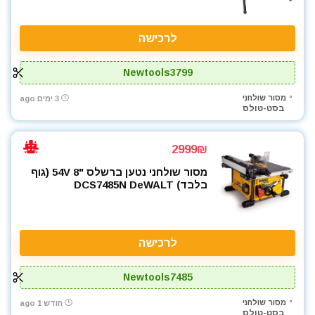
מכונת שטיפה בלחץ
מכסחות דשא
לרכישה
מלטשת / משייפת
מלטשת אקסצנטרית
Newtools3799
מלטשת מרובעת
מלטשת סרט
מסור שולחני
3 ימים ago
בסט-טולס
מלטשת קירות / גבס
מסור אנכי
מסור גבהים
2999₪
מסור גרונג
מסור שולחני נטען ברשלס "8 54V (גוף
בלבד) DCS7485N DeWALT
מסור וידיה
מסור חרב
מסור נימה
מסור סרט
לרכישה
מסור עגול
מסור פנדל גרונג
Newtools7485
מסור שולחני
מסור שולחני
חודש 1 ago
מסור שורף
בסט-טולס