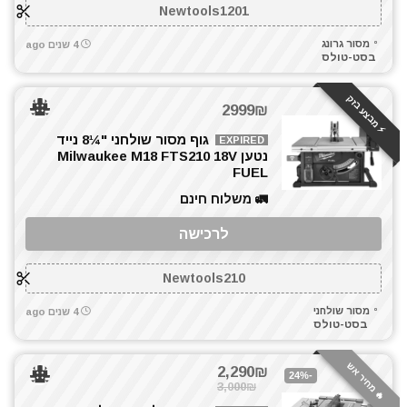
Newtools1201
מסור גרונג
4 שנים ago
בסט-טולס
⚡️ מבצע בזק
2999₪
גוף מסור שולחני "¼8 נייד
EXPIRED
נטען Milwaukee M18 FTS210 18V
FUEL
🚛 משלוח חינם
לרכישה
Newtools210
מסור שולחני
4 שנים ago
בסט-טולס
🔥 מחיר אש
2,290₪
-24%
3,000₪