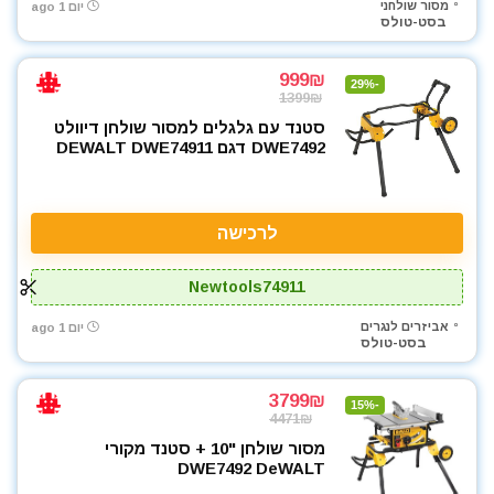
מסור שולחני
יום 1 ago
כלי גינון
בסט-טולס
כלי שינוע ועגלות
כליבות בורג
999₪
-29%
כלים ידניים
1399₪
כלים לחשמלאים
סטנד עם גלגלים למסור שולחן דיוולט
DWE7492 דגם DEWALT DWE74911
להבים ומתכלים
מאוורר טכני
מברגונים נטענים
לרכישה
מברגות מקדחות ומברגונים
מברגת אימפקט
Newtools74911
מברגת גבס
מברגת פוטר קלאץ'
אביזרים לנגרים
יום 1 ago
בסט-טולס
מגרזת
מדחס / קומפרסור
3799₪
-15%
מולטיטול
4471₪
מטען סוללות קירי
מסור שולחן "10 + סטנד מקורי
DWE7492 DeWALT
מכונת צביעה אירלס