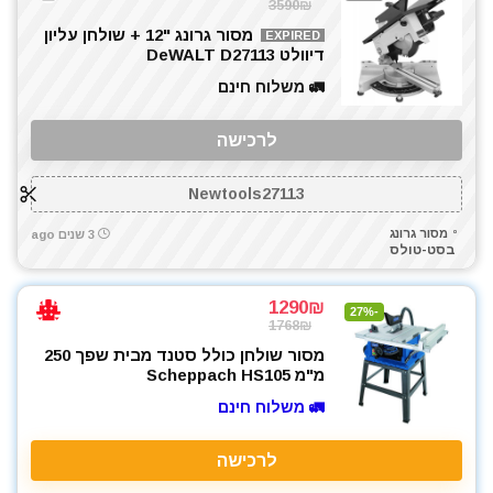
3590₪
מסור גרונג "12 + שולחן עליון
EXPIRED
דיוולט DeWALT D27113
🚛 משלוח חינם
לרכישה
Newtools27113
מסור גרונג
3 שנים ago
בסט-טולס
1290₪
-27%
1768₪
מסור שולחן כולל סטנד מבית שפך 250
מ"מ Scheppach HS105
🚛 משלוח חינם
לרכישה