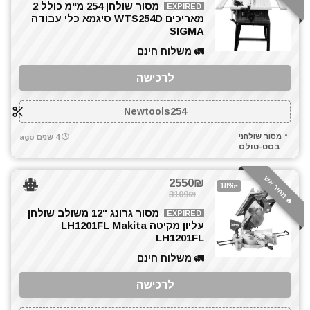
מסור שולחן 254 מ"מ כולל 2
EXPIRED
מאריכים WTS254D סיגמא כלי עבודה
SIGMA
🚛 משלוח חינם
לרכישה
Newtools254
מסור שולחני
4 שנים ago
בסט-טולס
🔥 מחיר אש
2550₪
-18%
3109₪
מסור גרונג "12 משולב שולחן
EXPIRED
עליון מקיטה LH1201FL Makita
LH1201FL
🚛 משלוח חינם
לרכישה