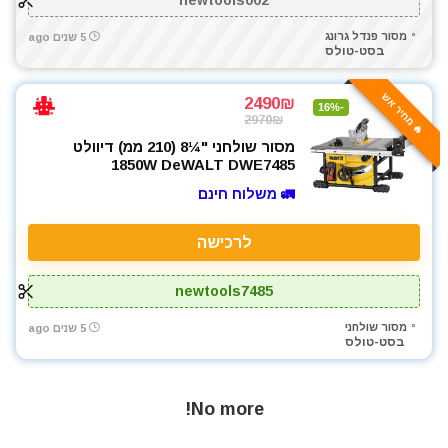
מסור פנדל גרונג
5 שנים ago
בסט-טולס
🔥 מחיר אש
2490₪
-16%
2970₪
מסור שולחני "¼8 (210 ממ) דיוולט
1850W DeWALT DWE7485
🚛 משלוח חינם
לרכישה
newtools7485
מסור שולחני
5 שנים ago
בסט-טולס
No more!