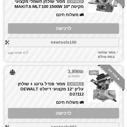
מסור שולחן חשמלי מקצועי
EXPIRED
מקיטה "10 MAKITA MLT100 1500W
🚛 משלוח חינם
לרכישה
newtools100
מסור שולחני
4 שנים ago
בסט-טולס
🔥 מחיר אש
3,890₪
-12%
4,400₪
מסור פנדל גרונג + שולחן
EXPIRED
עליון “12 מקצועי דיוולט DEWALT
D27112
🚛 משלוח חינם
לרכישה
newtools002