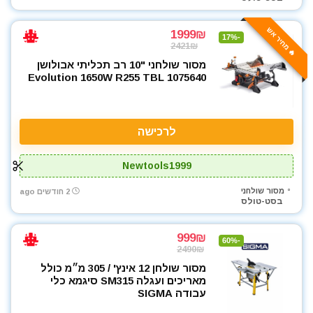
מסור שרשרת
🔥 מחיר אש
1999₪
מסורים
-17%
2421₪
מסרק דשא סינטטי
מסור שולחני "10 רב תכליתי אבולושן
מערבל דבק / צבע
Evolution 1650W R255 TBL 1075640
מפוח עלים
מפסלות
מפתח רטיטה 1/2"
לרכישה
מפתח רטיטה 3/4"
מקדחה רוטטת
Newtools1999
מקצוע חשמלי
מסור שולחני
2 חודשים ago
מקצועות
בסט-טולס
משאבה טבולה
משחזת זווית
999₪
-60%
2490₪
משחזת ציר
מסור שולחן 12 אינץ' / 305 מ״מ כולל
סוללות
מאריכים ועגלה SM315 סיגמא כלי
סכינים וכלי בישול
עבודה SIGMA
עגלת כלים