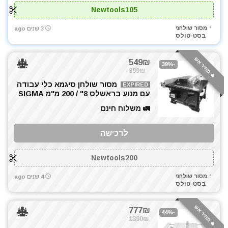
Newtools105
מסור שולחני
3 שנים ago
בסט-טולס
🔥 מחיר אש
549₪
-39%
899₪
מסור שולחן סיגמא כלי עבודה
EXPIRED
עם מנוע בראשלס 8" / 200 מ"מ SIGMA
🚛 משלוח חינם
לרכישה
Newtools200
מסור שולחני
4 שנים ago
בסט-טולס
🔥 מחיר אש
777₪
-44%
1390₪