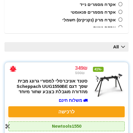
אקדח מסמרים נייד
אקדח מסמרים פנאומטי
אקדח מרק (נקניקים) חשמלי
אקדח ניטים
אקדח סיליקון חשמלי
אקדחי חום
All
אקדחי סיליקון ונקניקים
ארגזי כלים
בוקסות
349₪
-41%
590₪
בוקסות הינע 1/2"
סטנד אוניברסלי למסורי גרונג מבית
בוקסות הינע 1/4"
שפך דגם Scheppach UUG1550BE
ביטים, מקדחים ובוקסות
מהדורה מוגבלת בצבע שחור מיוחד
גוזם גדר חיה
🚛 משלוח חינם
גנרטורים ותחנות כח
לרכישה
חרמש
טרימר / ראוטר
Newtools1550
כלי אינסטלציה