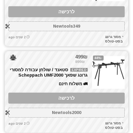
ערכות קומבו 3 כלים ויותר
לרכישה
פטישון
פלס לייזר
Newtools349
קומבו 3 כלים
קומבו 4 כלים
מסור גרונג
2 שנים ago
בסט-טולס
קומבו 5 כלים
קומבו 6 כלים
499₪
-44%
קומבו מברגות
899₪
קונגו / פטיש חציבה
סטאנד / שולחן עבודה למסורי
EXPIRED
רתכת MIG CO2
גרונג שפאך Scheppach UMF2000
רתכת אלקטרונית
🚛 משלוח חינם
שואבי אבק
שונות
לרכישה
תיקי כלי עבודה
Newtools2000
All categories
מסור גרונג
2 שנים ago
בסט-טולס