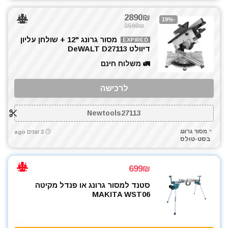
2890₪
-19%
3590₪
מסור גרונג "12 + שולחן עליון
EXPIRED
דיוולט DeWALT D27113
🚛 משלוח חינם
לרכישה
Newtools27113
מסור גרונג
3 שנים ago
בסט-טולס
699₪
סטנד למסור גרונג או פנדל מקיטה
MAKITA WST06