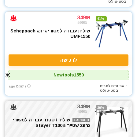
בסט-טולס
מסור שרשרת
מסורים
349₪
-41%
590₪
מסרק דשא סינטטי
שולחן עבודה למסורי גרונג Scheppach
מערבל דבק / צבע
UMF1550
מפוח עלים
מפסלות
מפתח רטיטה 1/2"
לרכישה
מפתח רטיטה 3/4"
מקדחה רוטטת
Newtools1550
מקצוע חשמלי
מקצועות
אביזרים לנגרים
2 שנים ago
בסט-טולס
משאבה טבולה
משחזת זווית
349₪
-30%
משחזת ציר
499₪
סוללות
שולחן / סטנד עבודה למשורי
EXPIRED
גרונג שטייר Stayer T100B
סכינים וכלי בישול
עגלת כלים