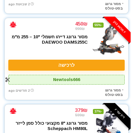
כלי גינון
מסור גרונג
2 שבועות ago
בסט-טולס
כלי שינוע ועגלות
כליבות בורג
⚡️ מבצע בזק
450₪
-55%
כלים ידניים
990₪
כלים לחשמלאים
מסור גרונג דייהו חשמלי "10 – 255 מ"מ
להבים ומתכלים
DAEWOO DAMS255C
מאוורר טכני
מברגונים נטענים
מברגות מקדחות ומברגונים
לרכישה
מברגת אימפקט
Newtools666
מברגת גבס
מברגת פוטר קלאץ'
מסור גרונג
2 חודשים ago
בסט-טולס
מגרזת
מדחס / קומפרסור
379₪
דיל יומי ⚡️
מולטיטול
-37%
599₪
מטען סוללות קירי
מסור גרונג "8 מקצועי כולל סמן לייזר
מכונת צביעה אירלס
Scheppach HM80L