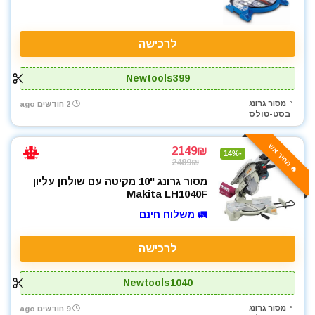
מכונת שטיפה בלחץ
מכסחות דשא
מלטשת / משייפת
לרכישה
מלטשת אקסצנטרית
מלטשת מרובעת
Newtools399
מלטשת סרט
מסור גרונג
2 חודשים ago
מלטשת קירות / גבס
בסט-טולס
מסור אנכי
🔥 מחיר אש
מסור גבהים
2149₪
-14%
2489₪
מסור גרונג
מסור גרונג "10 מקיטה עם שולחן עליון
מסור וידיה
Makita LH1040F
מסור חרב
🚛 משלוח חינם
מסור נימה
מסור סרט
לרכישה
מסור עגול
מסור פנדל גרונג
Newtools1040
מסור שולחני
מסור גרונג
9 חודשים ago
מסור שורף