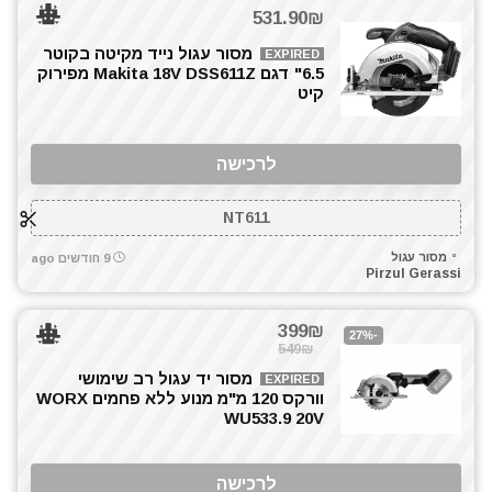
ביטים, מקדחים ובוקסות
531.90₪
גוזם גדר חיה
מסור עגול נייד מקיטה בקוטר
EXPIRED
דיבלים וברגים
6.5" דגם Makita 18V DSS611Z מפירוק
חומרי הדבקה ואיטום
קיט
חרמש
טרימר / ראוטר
לרכישה
כלי גינון
כלי שינוע ועגלות
NT611
כליבות בורג
מסור עגול
9 חודשים ago
כליבות מהירות
Pirzul Gerassi
כלים ידניים
כלים לחשמלאים
399₪
-27%
כרסומים לטרימר / ראוטר
549₪
להבים ומתכלים
מסור יד עגול רב שימושי
EXPIRED
וורקס 120 מ"מ מנוע ללא פחמים WORX
מאוורר טכני
WU533.9 20V
מברגות מקדחות ומברגונים
מברגים
לרכישה
מברגת אימפקט