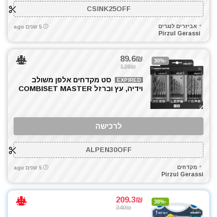
פלאיירים וצבתות
CSINK25OFF
פלס
אביזרים לנגרים
5 שנים ago
פנסים ותאורה
Pirzul Gerassi
קומבו 3 כלים
קומבו 4 כלים
89.6₪
-30%
128₪
קומבו מברגות
סט מקדחים אלפן משולב
EXPIRED
קונגו / פטיש חציבה
וידיה, עץ וברזל COMBISET MASTER
שואבי אבק
שונות
תיקי כלי עבודה
לרכישה
All categories
ALPEN30OFF
מקדחים
5 שנים ago
Pirzul Gerassi
209.3₪
-38%
340₪