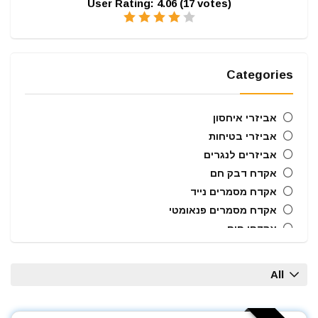
User Rating:
4.06
(
17
votes)
Categories
אביזרי איחסון
אביזרי בטיחות
אביזרים לנגרים
אקדח דבק חם
אקדח מסמרים נייד
אקדח מסמרים פנאומטי
אקדחי חום
אקדחי מסמרים וסיכות
ארגזי כלים
All
בוקסות הינע 1/2"
ביטים