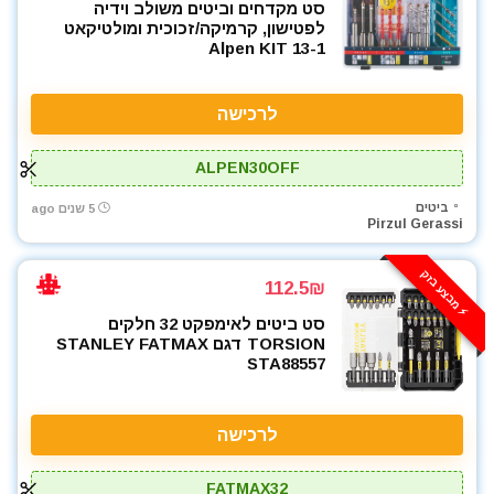
סט מקדחים וביטים משולב וידיה
לפטישון, קרמיקה/זכוכית ומולטיקאט
Alpen KIT 13-1
לרכישה
ALPEN30OFF
ביטים
5 שנים ago
Pirzul Gerassi
⚡️ מבצע בזק
112.5₪
סט ביטים לאימפקט 32 חלקים
TORSION דגם STANLEY FATMAX
STA88557
לרכישה
FATMAX32