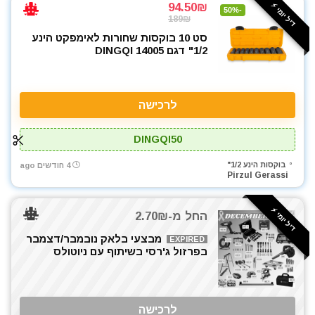
ביטים, מקדחים ובוקסות
94.50₪
דיל יומי ⚡️
-50%
189₪
גוזם גדר חיה
סט 10 בוקסות שחורות לאימפקט הינע
דיבלים וברגים
1/2" דגם DINGQI 14005
חומרי הדבקה ואיטום
חרמש
טרימר / ראוטר
לרכישה
כלי גינון
כלי שינוע ועגלות
DINGQI50
כליבות בורג
בוקסות הינע 1/2"
4 חודשים ago
כליבות מהירות
Pirzul Gerassi
כלים ידניים
כלים לחשמלאים
דיל יומי ⚡️
החל מ-2.70₪
כרסומים לטרימר / ראוטר
מבצעי בלאק נובמבר/דצמבר
להבים ומתכלים
EXPIRED
בפרזול ג'רסי בשיתוף עם ניוטולס
מאוורר טכני
מברגות מקדחות ומברגונים
מברגים
לרכישה
מברגת אימפקט