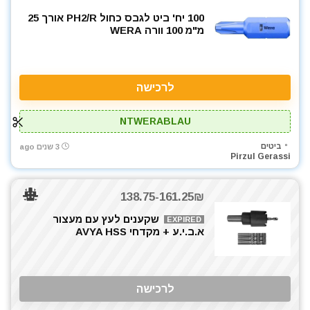
מסור שולחני
100 יח' ביט לגבס כחול PH2/R אורך 25
מ"מ 100 וורה WERA
מסור שורף
מסור שרשרת
מסכות ריתוך
מפוח עלים
לרכישה
מפסלות
מפתח רטיטה 1/2"
NTWERABLAU
מקדחה רוטטת
ביטים
3 שנים ago
מקדחים
Pirzul Gerassi
מקצוע חשמלי
משחזת זווית
138.75-161.25₪
משחזת ציר
שקענים לעץ עם מעצור
EXPIRED
סוללות
א.ב.י.ע + מקדחי AVYA HSS
סולמות
סכינים וכלי בישול
סקירות מוצרים
לרכישה
פטישון