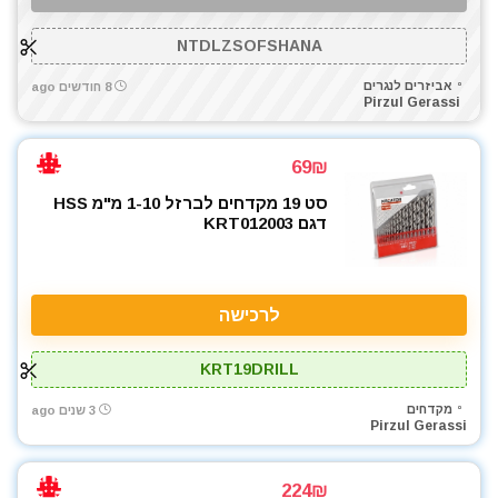
מברגת גבס
NTDLZSOFSHANA
מברגת פוטר קלאץ'
מדחס / קומפרסור
אביזרים לנגרים
8 חודשים ago
Pirzul Gerassi
מולטיטול
מטען סוללות קירי
69₪
מטענים
מכונת צביעה אירלס
סט 19 מקדחים לברזל 1-10 מ"מ HSS
דגם KRT012003
מכונת שטיפה בלחץ
מכסחות דשא
מכשירי מדידה ופלסים
לרכישה
מלטשת / משייפת
מלטשת סרט
KRT19DRILL
מסור אנכי
מסור גרונג
מקדחים
3 שנים ago
Pirzul Gerassi
מסור חרב
מסור עגול
מסור פנדל גרונג
224₪