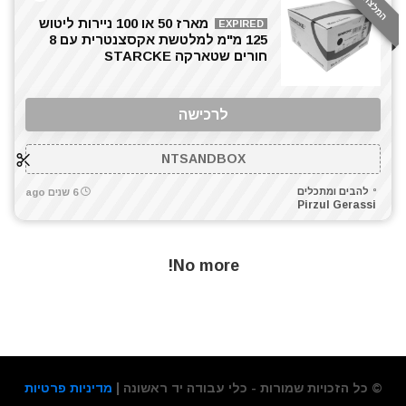
מסור שולחני
מארז 50 או 100 ניירות ליטוש
EXPIRED
125 מ"מ למלטשת אקסצנטרית עם 8
מסור שורף
חורים שטארקה STARCKE
מסור שרשרת
מסכות ריתוך
מפוח עלים
לרכישה
מפסלות
מפתח רטיטה 1/2"
NTSANDBOX
מקדחה רוטטת
להבים ומתכלים
6 שנים ago
מקדחים
Pirzul Gerassi
מקצוע חשמלי
משחזת זווית
No more!
משחזת ציר
סוללות
סולמות
סכינים וכלי בישול
סקירות מוצרים
© כל הזכויות שמורות - כלי עבודה יד ראשונה |
מדיניות פרטיות
פטישון