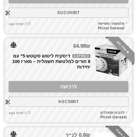
מברגת גבס
SUZUKINT
מברגת פוטר קלאץ'
מדחס / קומפרסור
מלטשת / משייפת
2 שנים ago
Pirzul Gerassi
מולטיטול
מטען סוללות קירי
🔥 מחיר אש
64.98₪
מטענים
מכונת צביעה אירלס
דיסקית ליטוש סקוטש 5" עם
EXPIRED
8 חורים למלטשת חשמלית – מארז 100
מכונת שטיפה בלחץ
יחידות
מכסחות דשא
מכשירי מדידה ופלסים
לרכישה
מלטשת / משייפת
מלטשת סרט
KSC58NT
מסור אנכי
מסור גרונג
להבים ומתכלים
5 שנים ago
Pirzul Gerassi
מסור חרב
מסור עגול
המלצה אישית
מסור פנדל גרונג
0.8₪ לנייר