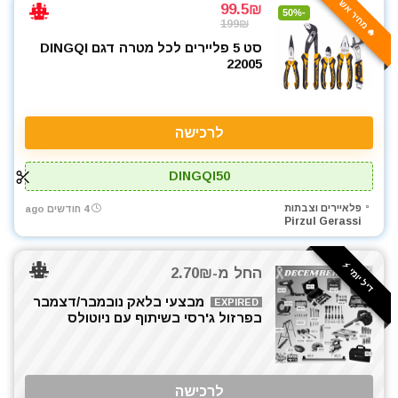
ביטים, מקדחים ובוקסות
🔥 מחיר אש
99.5₪
-50%
199₪
גוזם גדר חיה
סט 5 פליירים לכל מטרה דגם DINGQI
דיבלים וברגים
22005
חומרי הדבקה ואיטום
חרמש
טרימר / ראוטר
לרכישה
כלי גינון
כלי שינוע ועגלות
DINGQI50
כליבות בורג
פלאיירים וצבתות
4 חודשים ago
כליבות מהירות
Pirzul Gerassi
כלים ידניים
כלים לחשמלאים
דיל יומי ⚡️
החל מ-2.70₪
כרסומים לטרימר / ראוטר
מבצעי בלאק נובמבר/דצמבר
להבים ומתכלים
EXPIRED
בפרזול ג'רסי בשיתוף עם ניוטולס
מאוורר טכני
מברגות מקדחות ומברגונים
מברגים
לרכישה
מברגת אימפקט