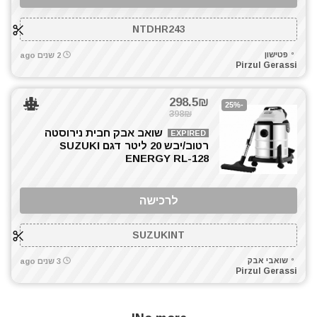
מברגת גבס
NTDHR243
מברגת פוטר קלאץ'
מדחס / קומפרסור
פטישון
2 שנים ago
Pirzul Gerassi
מולטיטול
מטען סוללות קירי
298.5₪
-25%
מטענים
398₪
מכונת צביעה אירלס
שואב אבק חבית נירוסטה
EXPIRED
רטוב/יבש 20 ליטר דגם SUZUKI
מכונת שטיפה בלחץ
ENERGY RL-128
מכסחות דשא
מכשירי מדידה ופלסים
לרכישה
מלטשת / משייפת
מלטשת סרט
SUZUKINT
מסור אנכי
מסור גרונג
שואבי אבק
3 שנים ago
Pirzul Gerassi
מסור חרב
מסור עגול
מסור פנדל גרונג