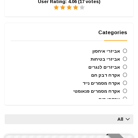
User Rating:
4.06
(
17
votes)
Categories
אביזרי איחסון
אביזרי בטיחות
אביזרים לנגרים
אקדח דבק חם
אקדח מסמרים נייד
אקדח מסמרים פנאומטי
אקדחי חום
אקדחי מסמרים וסיכות
ארגזי כלים
All
בוקסות הינע 1/2"
ביטים