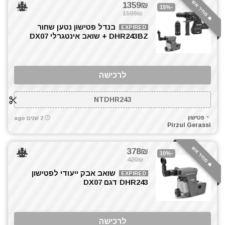
ביטים, מקדחים ובוקסות
🔥 מחיר אש
1359₪
-15%
1599₪
גוזם גדר חיה
בנדל פטישון נטען שחור
דיבלים וברגים
EXPIRED
DHR243BZ + שואב אינטגרלי DX07
חומרי הדבקה ואיטום
חרמש
טרימר / ראוטר
לרכישה
כלי גינון
כלי שינוע ועגלות
NTDHR243
כליבות בורג
פטישון
2 שנים ago
כליבות מהירות
Pirzul Gerassi
כלים ידניים
כלים לחשמלאים
🔥 מחיר אש
378₪
-10%
כרסומים לטרימר / ראוטר
420₪
להבים ומתכלים
שואב אבק ייעודי לפטישון
EXPIRED
DHR243 דגם DX07
מאוורר טכני
מברגות מקדחות ומברגונים
מברגים
לרכישה
מברגת אימפקט