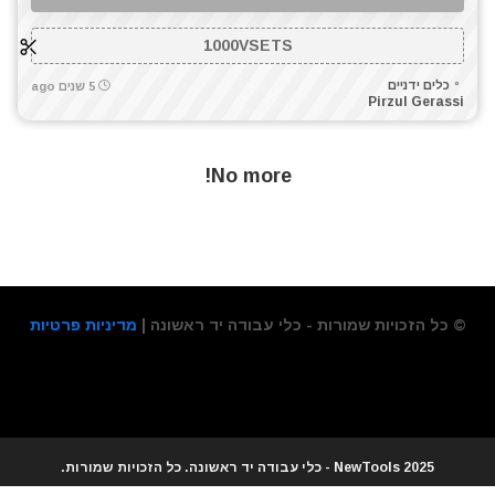
מברגת גבס
1000VSETS
מברגת פוטר קלאץ'
מדחס / קומפרסור
כלים ידניים
5 שנים ago
Pirzul Gerassi
מולטיטול
מטען סוללות קירי
מטענים
No more!
מכונת צביעה אירלס
מכונת שטיפה בלחץ
מכסחות דשא
מכשירי מדידה ופלסים
מלטשת / משייפת
© כל הזכויות שמורות - כלי עבודה יד ראשונה |
מדיניות פרטיות
מלטשת סרט
מסור אנכי
מסור גרונג
מסור חרב
מסור עגול
2025 NewTools - כלי עבודה יד ראשונה. כל הזכויות שמורות.
מסור פנדל גרונג