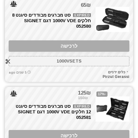
ביטים, מקדחים ובוקסות
65₪
גוזם גדר חיה
סט מברגים מבודדים סיגנט 8
EXPIRED
דיבלים וברגים
חלקים 1000V VDE דגם SIGNET
חומרי הדבקה ואיטום
052580
חרמש
טרימר / ראוטר
לרכישה
כלי גינון
כלי שינוע ועגלות
1000VSETS
כליבות בורג
כלים ידניים
5 שנים ago
כליבות מהירות
Pirzul Gerassi
כלים ידניים
כלים לחשמלאים
125₪
-17%
כרסומים לטרימר / ראוטר
150₪
להבים ומתכלים
סט מברגים מבודדים סיגנט
EXPIRED
12 חלקים 1000V VDE דגם SIGNET
מאוורר טכני
052581
מברגות מקדחות ומברגונים
מברגים
לרכישה
מברגת אימפקט