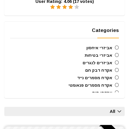
User Rating:
4.06
(
17
votes)
Categories
אביזרי איחסון
אביזרי בטיחות
אביזרים לנגרים
אקדח דבק חם
אקדח מסמרים נייד
אקדח מסמרים פנאומטי
אקדחי חום
אקדחי מסמרים וסיכות
ארגזי כלים
All
בוקסות הינע 1/2"
ביטים